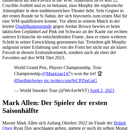
mindestens als Mit-Favorit in die WM. Außerdem ist es sein 22.
Crucible-Auftritt und es ist bekannt, dass Murphy die euphorische
Atmosphäre in dem traditionsreichen Theater liebt. Sein Gegner in
der ersten Runde ist Si Jiahui, der sich bravourös zum ersten Mal für
eine WM qualifizieren konnte. Vor allem in seinem Match in der
letzten
Qualifikationsrunde
gegen Jordan Brown bewies er beim
taktischen Geplänkel auf Pink mit Schwarz an der Kante zur rechten
unteren Ecktasche im entscheidenden Frame, dass er einen weiteren
Schritt in seiner Entwicklung genommen hat. Trotzdem gilt Murphy
aufgrund seiner Erfahrung und von der Form her nicht nur als klarer
Favorit in diesem Erstrundenmatch, sondern auch als einer der
Favoriten auf den WM-Titel 2023.
World Grand Prix, Players Championship, Tour
Championship.
@Magician147
's won the lot! 🏆
#DuelbitsSeries
pic.twitter.com/9rCPZtqGuG
— World Snooker Tour (@WeAreWST)
April 2, 2023
Mark Allen: Der Spieler der ersten
Saisonhälfte
Musste Mark Allen sich Anfang Oktober 2022 im Finale der
British
Open
Ryan Day geschlagen geben, startete er noch im selben Monat