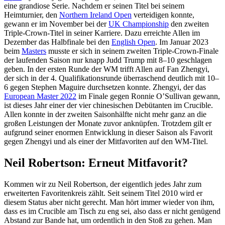
eine grandiose Serie. Nachdem er seinen Titel bei seinem
Heimturnier, den
Northern Ireland Open
verteidigen konnte,
gewann er im November bei der
UK Championship
den zweiten
Triple-Crown-Titel in seiner Karriere. Dazu erreichte Allen im
Dezember das Halbfinale bei den
English Open
. Im Januar 2023
beim
Masters
musste er sich in seinem zweiten Triple-Crown-Finale
der laufenden Saison nur knapp Judd Trump mit 8–10 geschlagen
geben. In der ersten Runde der WM trifft Allen auf Fan Zhengyi,
der sich in der 4. Qualifikationsrunde überraschend deutlich mit 10–
6 gegen Stephen Maguire durchsetzen konnte. Zhengyi, der das
European Master 2022
im Finale gegen Ronnie O’Sullivan gewann,
ist dieses Jahr einer der vier chinesischen Debütanten im Crucible.
Allen konnte in der zweiten Saisonhälfte nicht mehr ganz an die
großen Leistungen der Monate zuvor anknüpfen. Trotzdem gilt er
aufgrund seiner enormen Entwicklung in dieser Saison als Favorit
gegen Zhengyi und als einer der Mitfavoriten auf den WM-Titel.
Neil Robertson: Erneut Mitfavorit?
Kommen wir zu Neil Robertson, der eigentlich jedes Jahr zum
erweiterten Favoritenkreis zählt. Seit seinem Titel 2010 wird er
diesem Status aber nicht gerecht. Man hört immer wieder von ihm,
dass es im Crucible am Tisch zu eng sei, also dass er nicht genügend
Abstand zur Bande hat, um ordentlich in den Stoß zu gehen. Man