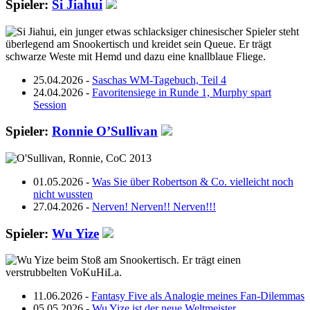
Spieler:
Si Jiahui
25.04.2026 -
Saschas WM-Tagebuch, Teil 4
24.04.2026 -
Favoritensiege in Runde 1, Murphy spart
Session
Spieler:
Ronnie O’Sullivan
01.05.2026 -
Was Sie über Robertson & Co. vielleicht noch
nicht wussten
27.04.2026 -
Nerven! Nerven!! Nerven!!!
Spieler:
Wu Yize
11.06.2026 -
Fantasy Five als Analogie meines Fan-Dilemmas
05.05.2026 -
Wu Yize ist der neue Weltmeister