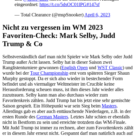
eingeordnet:
https://t.co/5dsOC01lPG
#147sf
— Total Clearance (@mspSnooker)
April 6, 2023
Nicht zu vergessen im WM 2023
Favoriten-Check: Mark Selby, Judd
Trump & Co
Selbstverständlich darf man nicht Spieler wie Mark Selby oder Judd
Trump außer Acht lassen. Selby hat in dieser Saison zwei
Ranglistenturniere gewonnen (
English Open
und
WST Classic
) und
wurde bei der
Tour Championship
erst vom späteren Sieger Shaun
Murphy gestoppt. Da er sich also wieder in bestechender Form
befindet und als viermaliger Weltmeister im Crucible keine
Herausforderung scheuen muss, ist ihm dieses Jahr wieder alles
zuzutrauen. Selby kann man also durchaus wieder zum
Favoritenkreis zählen. Judd Trump hat bis jetzt eine sehr gemischte
Saison gespielt. Ein Höhepunkt war sein Sieg beim
Masters
.
Allerdings gab es aber auch enttäuschende Niederlagen, z.B. in der
ersten Runde des
German Masters
. Letztes Jahr schien er ebenfalls
nicht in Bestform zu sein und erreichte trotzdem das WM-Finale.
Mit Judd Trump ist immer zu rechnen, aber zum Favoritenkreis zählt
er in diesem Jahr erneut nicht. Gespannt darf man natürlich auch auf