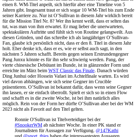
einen 8. WM-Titel anpeilt, sich hierfür aber eine Timeline von 5
Jahren gibt. Insgesamt traut er sich sogar 10 WM-Titel bis zum Ende
seiner Karriere zu. Nur ist O’Sullivan in diesem Jahr wirklich bereit
für die Mission Titel Nr. 8? Wer ihn kennt weiß, dass er selten das
tut, was man von ihm erwartet. Er mag lieber die unerwarteten,
spektakulären Auftritte und fühlt sich von Routine gelangweilt. Aus
diesen Gründen, und das schreibe ich als langjähriger O’Sullivan-
Fan, glaube ich persönlich nicht, dass er den 8. Titel in diesem Jahr
holt. Eher denke ich, dass er es, wie er selbst auch sagt, in den
nächsten 5 Jahren schafft. Bereits gegen seinen Erstrundengegner
Pang Junxu könnte es für ihn sehr schwierig werden. Pang, der
vierte chinesische Debütant im Bunde, ist in glänzender Form und
erreichte im März beim
WST Classic das Finale
. Danach würden
Ding Junhui oder Hossein Vafaei im Achtelfinale warten. Es wird
viel davon abhängen, wie sich seine Gegner im Crucible
präsentieren. O’Sullivan ist bekannt dafür, dass wenn seine Gegner
ihn lassen, er sie einfach überrollt. Spielt er sich so in einen Flow
und schafft es in die zweite Woche, ist bei ihm natürlich alles
möglich. Rein von der Form her dürfte O’Sullivan aber bei der WM
2023 nicht als Favorit auf den Titel gelten.
Ronnie O'Sullivan ist Titelverteidiger bei der
#SnookerWM
ab nächster Woche. In einer PK stand er
Journalisten für Aussagen zur Verfügung.
@147Kathi
und
@sport_thies
haben die interessantesten Aussagen