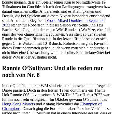
könnte meinen, dass ein Spieler seiner Klasse bei mittlerweile 19
Teilnahmen im Crucible sich mit den Bedingungen arrangieren bzw.
darauf einstellen sollte. Andererseits sind es Kleinigkeiten und
Details, die bei Spielern auf diesem Niveau besonders entscheidend
sind. Außer dem Sieg beim
World Mixed Doubles im September
2022
stehen für Robertson in dieser Saison vier Semi-Finals zu
Buche. Sein Gegner in der ersten WM-Runde ist Wu Yize, ebenfalls
einer der vier chinesischen Debütanten. Yize stieg ab der zweiten
Runde in die Qualifikation ein. In der letzten Runde setzte er sich
gegen Chris Wakelin mit 10–8 durch. Robertson mag als Favorit in
dieses Erstrundenmatch gehen, auch wenn man sich hier durchaus
nicht über eine Überraschung wundern sollte. Ein T
itelanwärter bei
dieser WM ist der Australier nicht.
Ronnie O’Sullivan: Und alle reden nur
noch von Nr. 8
In der Qualifikation zur WM sind viele dramatische und aufregende
Dinge passiert. Doch in den letzten Tagen dominierte ein Thema:
Holt Ronnie O’Sullivan seinen 8. WM-Titel? Der Herbst 2022 war
für ihn noch sehr erfolgreich. Im Oktober gewann O’Sullivan das
Hong Kong Masters
und Anfang November das
Champion of
Champions
. Danach ging die Form dann aber für seine Verhältnisse
rapide nach unten. O’Sullivan hat in einem Interview gesagt, dass er