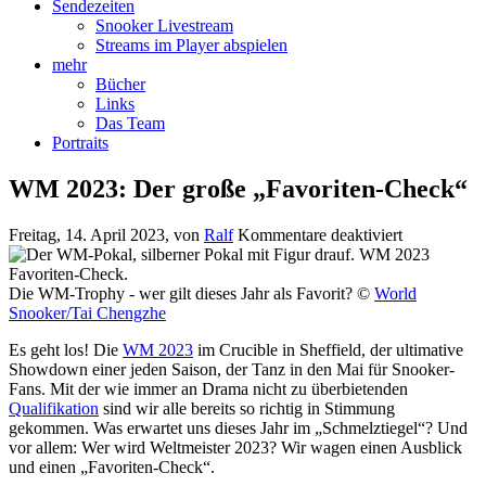
Sendezeiten
Snooker Livestream
Streams im Player abspielen
mehr
Bücher
Links
Das Team
Portraits
WM 2023: Der große „Favoriten-Check“
für
Freitag, 14. April 2023
, von
Ralf
Kommentare deaktiviert
WM
2023:
Der
Die WM-Trophy - wer gilt dieses Jahr als Favorit? ©
World
große
Snooker/Tai Chengzhe
„Favoriten-
Es geht los! Die
WM 2023
im Crucible in Sheffield, der ultimative
Check“
Showdown einer jeden Saison, der Tanz in den Mai für Snooker-
Fans. Mit der wie immer an Drama nicht zu überbietenden
Qualifikation
sind wir alle bereits so richtig in Stimmung
gekommen. Was erwartet uns dieses Jahr im „Schmelztiegel“? Und
vor allem: Wer wird Weltmeister 2023? Wir wagen einen Ausblick
und einen „Favoriten-Check“.