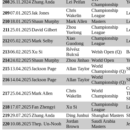
208
26.11.2024
Zhang Anda
Lei Peifan
Y
Championship
Chris
Championship
209
07.01.2025
Jak Jones
Le
Wakelin
League
210
18.01.2025
Shaun Murphy
Mark Allen
Masters
L
Zhou
Championship
211
25.01.2025
David Gilbert
Le
Yuelong
League
Xiao
Championship
212
05.02.2025
Mark Selby
Le
Guodong
League
Révész
213
06.02.2025
Xu Si
Welsh Open (Q)
B
Bulcsú
214
24.02.2025
Shaun Murphy
Zhou Jinhao
World Open
Y
World
215
13.04.2025
Jackson Page
Allan Taylor
Sh
Championship (Q)
World
216
14.04.2025
Jackson Page
Allan Taylor
Sh
Championship (Q)
C
Chris
World
217
25.04.2025
Mark Allen
T
Wakelin
Championship
Sh
Championship
218
17.07.2025
Fan Zhengyi
Xu Si
Le
League
219
29.07.2025
Zhang Anda
Ding Junhui
Shanghai Masters
S
Jordan
Saudi Arabia
220
10.08.2025
Thep. Un-Nooh
J
Brown
Masters