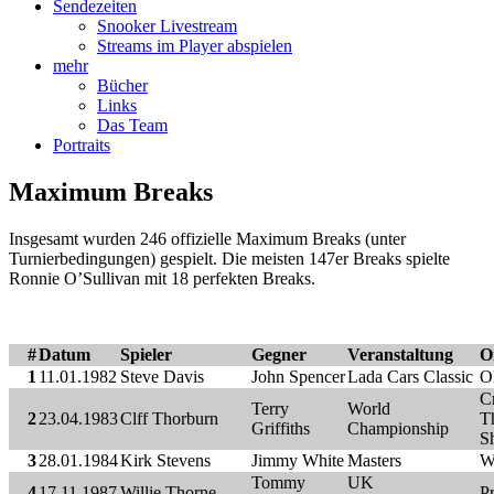
Sendezeiten
Snooker Livestream
Streams im Player abspielen
mehr
Bücher
Links
Das Team
Portraits
Maximum Breaks
Insgesamt wurden 246 offizielle Maximum Breaks (unter
Turnierbedingungen) gespielt. Die meisten 147er Breaks spielte
Ronnie O’Sullivan mit 18 perfekten Breaks.
#
Datum
Spieler
Gegner
Veranstaltung
O
1
11.01.1982
Steve Davis
John Spencer
Lada Cars Classic
O
C
Terry
World
2
23.04.1983
Clff Thorburn
Th
Griffiths
Championship
Sh
3
28.01.1984
Kirk Stevens
Jimmy White
Masters
W
Tommy
UK
4
17.11.1987
Willie Thorne
P