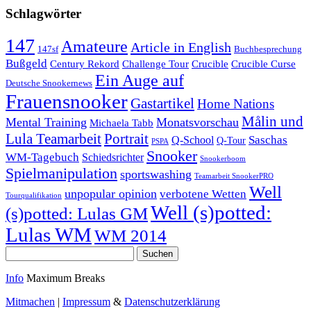
Schlagwörter
147
Amateure
Article in English
147sf
Buchbesprechung
Bußgeld
Century Rekord
Challenge Tour
Crucible
Crucible Curse
Ein Auge auf
Deutsche Snookernews
Frauensnooker
Gastartikel
Home Nations
Målin und
Mental Training
Monatsvorschau
Michaela Tabb
Lula Teamarbeit
Portrait
Saschas
Q-School
Q-Tour
PSPA
Snooker
WM-Tagebuch
Schiedsrichter
Snookerboom
Spielmanipulation
sportswashing
Teamarbeit SnookerPRO
Well
unpopular opinion
verbotene Wetten
Tourqualifikation
Well (s)potted:
(s)potted: Lulas GM
Lulas WM
WM 2014
Suchen
nach:
Info
Maximum Breaks
Mitmachen
|
Impressum
&
Datenschutzerklärung