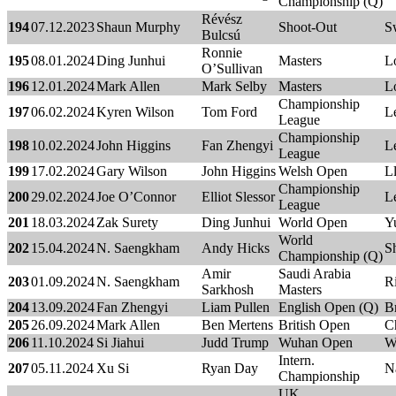
Championship (Q)
Révész
194
07.12.2023
Shaun Murphy
Shoot-Out
S
Bulcsú
Ronnie
195
08.01.2024
Ding Junhui
Masters
L
O’Sullivan
196
12.01.2024
Mark Allen
Mark Selby
Masters
L
Championship
197
06.02.2024
Kyren Wilson
Tom Ford
Le
League
Championship
198
10.02.2024
John Higgins
Fan Zhengyi
Le
League
199
17.02.2024
Gary Wilson
John Higgins
Welsh Open
L
Championship
200
29.02.2024
Joe O’Connor
Elliot Slessor
Le
League
201
18.03.2024
Zak Surety
Ding Junhui
World Open
Y
World
202
15.04.2024
N. Saengkham
Andy Hicks
Sh
Championship (Q)
Amir
Saudi Arabia
203
01.09.2024
N. Saengkham
R
Sarkhosh
Masters
204
13.09.2024
Fan Zhengyi
Liam Pullen
English Open (Q)
B
205
26.09.2024
Mark Allen
Ben Mertens
British Open
C
206
11.10.2024
Si Jiahui
Judd Trump
Wuhan Open
W
Intern.
207
05.11.2024
Xu Si
Ryan Day
N
Championship
UK