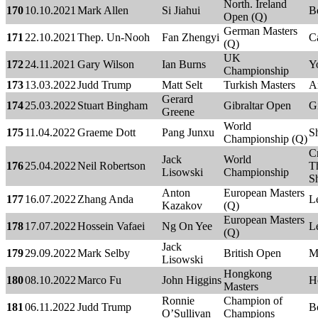
North. Ireland
170
10.10.2021
Mark Allen
Si Jiahui
Be
Open (Q)
German Masters
171
22.10.2021
Thep. Un-Nooh
Fan Zhengyi
C
(Q)
UK
172
24.11.2021
Gary Wilson
Ian Burns
Y
Championship
173
13.03.2022
Judd Trump
Matt Selt
Turkish Masters
A
Gerard
174
25.03.2022
Stuart Bingham
Gibraltar Open
Gi
Greene
World
175
11.04.2022
Graeme Dott
Pang Junxu
Sh
Championship (Q)
C
Jack
World
176
25.04.2022
Neil Robertson
Th
Lisowski
Championship
Sh
Anton
European Masters
177
16.07.2022
Zhang Anda
Le
Kazakov
(Q)
European Masters
178
17.07.2022
Hossein Vafaei
Ng On Yee
Le
(Q)
Jack
179
29.09.2022
Mark Selby
British Open
M
Lisowski
Hongkong
180
08.10.2022
Marco Fu
John Higgins
H
Masters
Ronnie
Champion of
181
06.11.2022
Judd Trump
B
O’Sullivan
Champions