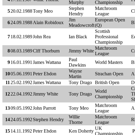
Murphy
Championship
Stephen
Matchroom
5
20.02.1988
Tony Meo
Ch
Hendry
League
Jim
European Open
6
24.09.1988
Alain Robidoux
B
Meadowcroft
(Q)
Scottish
7
18.02.1989
John Rea
Ian Black
Professional
E
Championship
Matchroom
8
08.03.1989
Clff Thorburn
Jimmy White
C
League
Paul
9
16.01.1991
James Wattana
World Masters
B
Dawkins
Wayne
10
05.06.1991
Peter Ebdon
Strachan Open
A
Martin
11
25.02.1992
James Wattana
Tony Drago
British Open
D
C
World
12
22.04.1992
Jimmy White
Tony Drago
Th
Championship
Sh
Matchroom
13
09.05.1992
John Parrott
Tony Meo
A
League
Willie
Matchroom
14
24.05.1992
Stephen Hendry
R
Thorne
League
UK
15
14.11.1992
Peter Ebdon
Ken Doherty
P
Championship