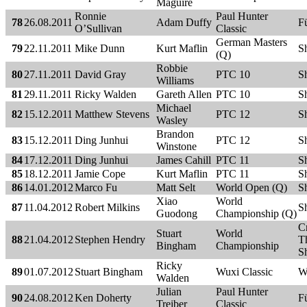
Maguire
Ronnie
Paul Hunter
78
26.08.2011
Adam Duffy
F
O’Sullivan
Classic
German Masters
79
22.11.2011
Mike Dunn
Kurt Maflin
Sh
(Q)
Robbie
80
27.11.2011
David Gray
PTC 10
Sh
Williams
81
29.11.2011
Ricky Walden
Gareth Allen
PTC 10
Sh
Michael
82
15.12.2011
Matthew Stevens
PTC 12
Sh
Wasley
Brandon
83
15.12.2011
Ding Junhui
PTC 12
Sh
Winstone
84
17.12.2011
Ding Junhui
James Cahill
PTC 11
Sh
85
18.12.2011
Jamie Cope
Kurt Maflin
PTC 11
Sh
86
14.01.2012
Marco Fu
Matt Selt
World Open (Q)
Sh
Xiao
World
87
11.04.2012
Robert Milkins
Sh
Guodong
Championship (Q)
C
Stuart
World
88
21.04.2012
Stephen Hendry
Th
Bingham
Championship
Sh
Ricky
89
01.07.2012
Stuart Bingham
Wuxi Classic
W
Walden
Julian
Paul Hunter
90
24.08.2012
Ken Doherty
F
Treiber
Classic