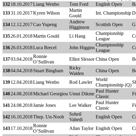
132
18.10.2017
Liang Wenbo
Tom Ford
English Open
B
Martin
133
31.10.2017
Kyren Wilson
Int. Championship
D
Gould
Andrew
134
12.12.2017
Cao Yupeng
Scottish Open
G
Higginson
Championship
135
26.01.2018
Martin Gould
Li Hang
C
League
Championship
136
26.03.2018
Luca Brecel
John Higgins
C
League
Ronnie
137
03.04.2018
Elliot Slessor
China Open
B
O’Sullivan
Ricky
138
04.04.2018
Stuart Bingham
China Open
B
Walden
World
139
12.04.2018
Liang Wenbo
Rod Lawler
Sh
Championship (Q)
Paul Hunter
140
24.08.2018
Michael Georgiou
Umut Dikme
F
Classic
Paul Hunter
141
24.08.2018
Jamie Jones
Lee Walker
F
Classic
Soheil
142
16.10.2018
Thep. Un-Nooh
English Open
C
Vahedi
Ronnie
143
17.10.2018
Allan Taylor
English Open
C
O’Sullivan