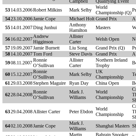
Campbell
Qualifying Event
World
53
14.03.2006
Robert Milkins
Mark Selby
Pr
Championship (Q)
54
23.10.2006
Jamie Cope
Michael Holt
Grand Prix
A
Anthony
55
14.01.2007
Ding Junhui
Masters
W
Hamilton
Andrew
Allister
56
16.02.2007
Welsh Open
N
Higginson
Carter
57
19.09.2007
Jamie Burnett
Liu Song
Grand Prix (Q)
Pr
58
14.10.2007
Tom Ford
Steve Davis
Grand Prix
A
Ronnie
Allister
Northern Ireland
59
08.11.2007
Be
O’Sullivan
Carter
Trophy
Ronnie
UK
60
15.12.2007
Mark Selby
T
O’Sullivan
Championship
61
29.03.2008
Stephen Maguire
Ryan Day
China Open
B
C
Ronnie
Mark J.
World
62
28.04.2008
Th
O’Sullivan
Williams
Championship
Sh
C
World
63
29.04.2008
Allister Carter
Peter Ebdon
Th
Championship
Sh
Mark J.
64
02.10.2008
Jamie Cope
Shanghai Masters
S
Williams
Martin
Bahrain Snooker