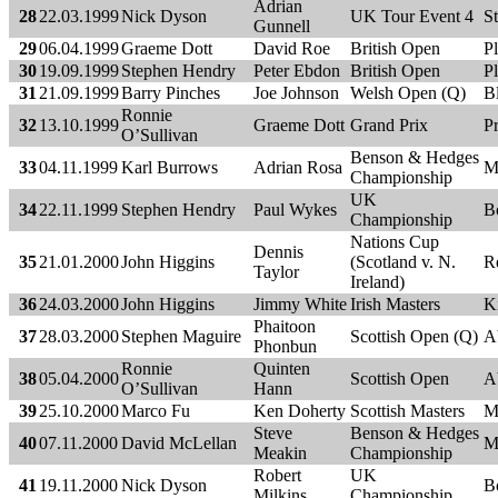
Adrian
28
22.03.1999
Nick Dyson
UK Tour Event 4
S
Gunnell
29
06.04.1999
Graeme Dott
David Roe
British Open
P
30
19.09.1999
Stephen Hendry
Peter Ebdon
British Open
P
31
21.09.1999
Barry Pinches
Joe Johnson
Welsh Open (Q)
B
Ronnie
32
13.10.1999
Graeme Dott
Grand Prix
P
O’Sullivan
Benson & Hedges
33
04.11.1999
Karl Burrows
Adrian Rosa
M
Championship
UK
34
22.11.1999
Stephen Hendry
Paul Wykes
B
Championship
Nations Cup
Dennis
35
21.01.2000
John Higgins
(Scotland v. N.
R
Taylor
Ireland)
36
24.03.2000
John Higgins
Jimmy White
Irish Masters
K
Phaitoon
37
28.03.2000
Stephen Maguire
Scottish Open (Q)
A
Phonbun
Ronnie
Quinten
38
05.04.2000
Scottish Open
A
O’Sullivan
Hann
39
25.10.2000
Marco Fu
Ken Doherty
Scottish Masters
M
Steve
Benson & Hedges
40
07.11.2000
David McLellan
M
Meakin
Championship
Robert
UK
41
19.11.2000
Nick Dyson
B
Milkins
Championship