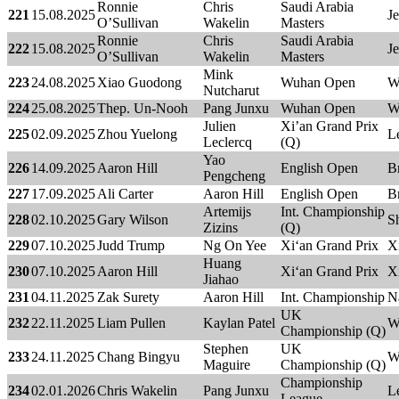
Ronnie
Chris
Saudi Arabia
221
15.08.2025
J
O’Sullivan
Wakelin
Masters
Ronnie
Chris
Saudi Arabia
222
15.08.2025
J
O’Sullivan
Wakelin
Masters
Mink
223
24.08.2025
Xiao Guodong
Wuhan Open
W
Nutcharut
224
25.08.2025
Thep. Un-Nooh
Pang Junxu
Wuhan Open
W
Julien
Xi’an Grand Prix
225
02.09.2025
Zhou Yuelong
Le
Leclercq
(Q)
Yao
226
14.09.2025
Aaron Hill
English Open
B
Pengcheng
227
17.09.2025
Ali Carter
Aaron Hill
English Open
B
Artemijs
Int. Championship
228
02.10.2025
Gary Wilson
Sh
Zizins
(Q)
229
07.10.2025
Judd Trump
Ng On Yee
Xi‘an Grand Prix
X
Huang
230
07.10.2025
Aaron Hill
Xi‘an Grand Prix
X
Jiahao
231
04.11.2025
Zak Surety
Aaron Hill
Int. Championship
N
UK
232
22.11.2025
Liam Pullen
Kaylan Patel
W
Championship (Q)
Stephen
UK
233
24.11.2025
Chang Bingyu
W
Maguire
Championship (Q)
Championship
234
02.01.2026
Chris Wakelin
Pang Junxu
Le
League