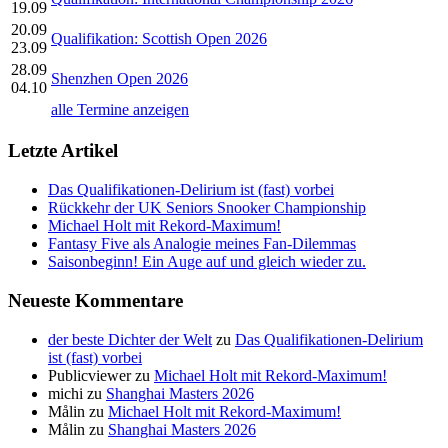
19.09
20.09
Qualifikation: Scottish Open 2026
23.09
28.09
Shenzhen Open 2026
04.10
alle Termine anzeigen
Letzte Artikel
Das Qualifikationen-Delirium ist (fast) vorbei
Rückkehr der UK Seniors Snooker Championship
Michael Holt mit Rekord-Maximum!
Fantasy Five als Analogie meines Fan-Dilemmas
Saisonbeginn! Ein Auge auf und gleich wieder zu.
Neueste Kommentare
der beste Dichter der Welt
zu
Das Qualifikationen-Delirium
ist (fast) vorbei
Publicviewer
zu
Michael Holt mit Rekord-Maximum!
michi
zu
Shanghai Masters 2026
Målin
zu
Michael Holt mit Rekord-Maximum!
Målin
zu
Shanghai Masters 2026