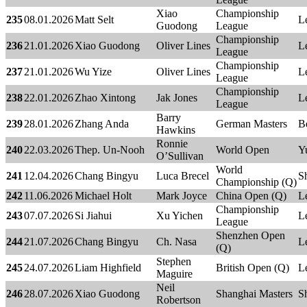
Xiao
Championship
235
08.01.2026
Matt Selt
Le
Guodong
League
Championship
236
21.01.2026
Xiao Guodong
Oliver Lines
Le
League
Championship
237
21.01.2026
Wu Yize
Oliver Lines
Le
League
Championship
238
22.01.2026
Zhao Xintong
Jak Jones
Le
League
Barry
239
28.01.2026
Zhang Anda
German Masters
Be
Hawkins
Ronnie
240
22.03.2026
Thep. Un-Nooh
World Open
Y
O’Sullivan
World
241
12.04.2026
Chang Bingyu
Luca Brecel
Sh
Championship (Q)
242
11.06.2026
Michael Holt
Mark Joyce
China Open (Q)
Le
Championship
243
07.07.2026
Si Jiahui
Xu Yichen
Le
League
Shenzhen Open
244
21.07.2026
Chang Bingyu
Ch. Nasa
Le
(Q)
Stephen
245
24.07.2026
Liam Highfield
British Open (Q)
Le
Maguire
Neil
246
28.07.2026
Xiao Guodong
Shanghai Masters
S
Robertson