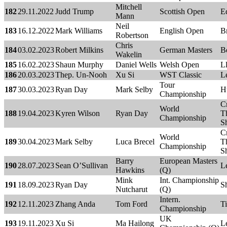
Mitchell
182
29.11.2022
Judd Trump
Scottish Open
E
Mann
Neil
183
16.12.2022
Mark Williams
English Open
B
Robertson
Chris
184
03.02.2023
Robert Milkins
German Masters
Be
Wakelin
185
16.02.2023
Shaun Murphy
Daniel Wells
Welsh Open
L
186
20.03.2023
Thep. Un-Nooh
Xu Si
WST Classic
Le
Tour
187
30.03.2023
Ryan Day
Mark Selby
H
Championship
C
World
188
19.04.2023
Kyren Wilson
Ryan Day
Th
Championship
Sh
C
World
189
30.04.2023
Mark Selby
Luca Brecel
T
Championship
Sh
Barry
European Masters
190
28.07.2023
Sean O’Sullivan
Le
Hawkins
(Q)
Mink
Int. Championship
191
18.09.2023
Ryan Day
Sh
Nutcharut
(Q)
Intern.
192
12.11.2023
Zhang Anda
Tom Ford
Ti
Championship
UK
193
19.11.2023
Xu Si
Ma Hailong
Le