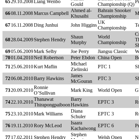
65
29.10.2008
Liang Wenbo
Pr
Gould
Championship (Q)
Ahmed al-
Bahrain Snooker
66
08.11.2008
Marcus Campbell
M
Khusaibi
Championship
UK
67
16.11.2008
Ding Junhui
John Higgins
T
Championship
C
Shaun
World
68
28.04.2009
Stephen Hendry
Th
Murphy
Championship
Sh
69
05.06.2009
Mark Selby
Joe Perry
Jiangsu Classic
W
70
01.04.2010
Neil Robertson
Peter Ebdon
China Open
B
Michael
71
25.06.2010
Kurt Maflin
PTC 1
Sh
Zielinski
James
72
06.08.2010
Barry Hawkins
PTC 3
Sh
McGouran
Ronnie
73
20.09.2010
Mark King
World Open
G
O’Sullivan
Thanawat
Barry
74
22.10.2010
EPTC 3
R
Thirapongpaiboon
Hawkins
Diana
75
23.10.2010
Mark Williams
EPTC 3
R
Schuler
Isaara
76
19.11.2010
Rory McLeod
EPTC 6
P
Kachaiwong
Stephen
77
17.02.2011
Stephen Hendry
Welsh Open
N