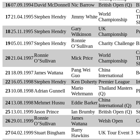
16
07.09.1994
David McDonnell
Nic Barrow
British Open (Q)
B
C
World
17
21.04.1995
Stephen Hendry
Jimmy White
Th
Championship
Sh
Gary
UK
18
25.11.1995
Stephen Hendry
P
Wilkinson
Championship
Ronnie
19
05.01.1997
Stephen Hendry
Charity Challenge
B
O’Sullivan
C
Ronnie
World
20
21.04.1997
Mick Price
Th
O’Sullivan
Championship
Sh
Pang Wei
China
21
18.09.1997
James Wattana
B
Guo
International
22
16.05.1998
Stephen Hendry
Ken Doherty
Premier League
I
Mario
Thailand Masters
23
10.08.1998
Adrian Gunnell
P
Wehrmann
(Q)
China
24
13.08.1998
Mehmet Husnu
Eddie Barker
P
International (Q)
25
13.01.1999
Jason Prince
Ian Brumby
British Open (Q)
S
Ronnie
James
26
29.01.1999
Welsh Open
Ca
O’Sullivan
Wattana
Barry
27
04.02.1999
Stuart Bingham
UK Tour Event 3
S
Hawkins