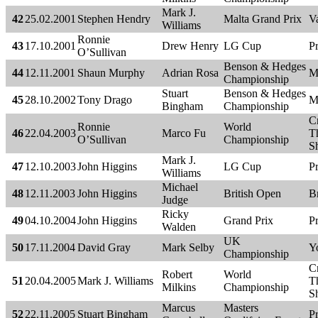
Mark J.
42
25.02.2001
Stephen Hendry
Malta Grand Prix
Va
Williams
Ronnie
43
17.10.2001
Drew Henry
LG Cup
P
O’Sullivan
Benson & Hedges
44
12.11.2001
Shaun Murphy
Adrian Rosa
M
Championship
Stuart
Benson & Hedges
45
28.10.2002
Tony Drago
M
Bingham
Championship
C
Ronnie
World
46
22.04.2003
Marco Fu
Th
O’Sullivan
Championship
Sh
Mark J.
47
12.10.2003
John Higgins
LG Cup
P
Williams
Michael
48
12.11.2003
John Higgins
British Open
B
Judge
Ricky
49
04.10.2004
John Higgins
Grand Prix
P
Walden
UK
50
17.11.2004
David Gray
Mark Selby
Y
Championship
C
Robert
World
51
20.04.2005
Mark J. Williams
Th
Milkins
Championship
Sh
Marcus
Masters
52
22.11.2005
Stuart Bingham
Pr