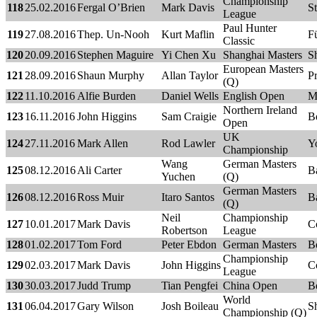
Championship
118
25.02.2016
Fergal O’Brien
Mark Davis
S
League
Paul Hunter
119
27.08.2016
Thep. Un-Nooh
Kurt Maflin
F
Classic
120
20.09.2016
Stephen Maguire
Yi Chen Xu
Shanghai Masters
S
European Masters
121
28.09.2016
Shaun Murphy
Allan Taylor
P
(Q)
122
11.10.2016
Alfie Burden
Daniel Wells
English Open
M
Northern Ireland
123
16.11.2016
John Higgins
Sam Craigie
Be
Open
UK
124
27.11.2016
Mark Allen
Rod Lawler
Y
Championship
Wang
German Masters
125
08.12.2016
Ali Carter
B
Yuchen
(Q)
German Masters
126
08.12.2016
Ross Muir
Itaro Santos
B
(Q)
Neil
Championship
127
10.01.2017
Mark Davis
C
Robertson
League
128
01.02.2017
Tom Ford
Peter Ebdon
German Masters
Be
Championship
129
02.03.2017
Mark Davis
John Higgins
C
League
130
30.03.2017
Judd Trump
Tian Pengfei
China Open
B
World
131
06.04.2017
Gary Wilson
Josh Boileau
Sh
Championship (Q)