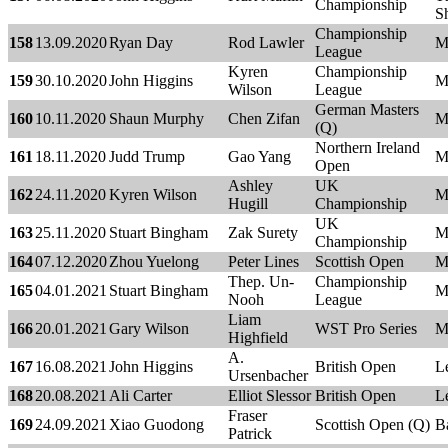
Championship
Sh
Championship
158
13.09.2020
Ryan Day
Rod Lawler
M
League
Kyren
Championship
159
30.10.2020
John Higgins
M
Wilson
League
German Masters
160
10.11.2020
Shaun Murphy
Chen Zifan
M
(Q)
Northern Ireland
161
18.11.2020
Judd Trump
Gao Yang
M
Open
Ashley
UK
162
24.11.2020
Kyren Wilson
M
Hugill
Championship
UK
163
25.11.2020
Stuart Bingham
Zak Surety
M
Championship
164
07.12.2020
Zhou Yuelong
Peter Lines
Scottish Open
M
Thep. Un-
Championship
165
04.01.2021
Stuart Bingham
M
Nooh
League
Liam
166
20.01.2021
Gary Wilson
WST Pro Series
M
Highfield
A.
167
16.08.2021
John Higgins
British Open
Le
Ursenbacher
168
20.08.2021
Ali Carter
Elliot Slessor
British Open
Le
Fraser
169
24.09.2021
Xiao Guodong
Scottish Open (Q)
B
Patrick