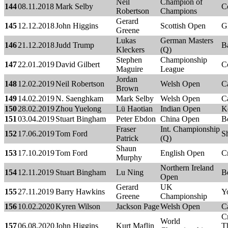
Neil
Champion of
144
08.11.2018
Mark Selby
C
Robertson
Champions
Gerard
145
12.12.2018
John Higgins
Scottish Open
G
Greene
Lukas
German Masters
146
21.12.2018
Judd Trump
B
Kleckers
(Q)
Stephen
Championship
147
22.01.2019
David Gilbert
C
Maguire
League
Jordan
148
12.02.2019
Neil Robertson
Welsh Open
Ca
Brown
149
14.02.2019
N. Saenghkam
Mark Selby
Welsh Open
Ca
150
28.02.2019
Zhou Yuelong
Lü Haotian
Indian Open
K
151
03.04.2019
Stuart Bingham
Peter Ebdon
China Open
B
Fraser
Int. Championship
152
17.06.2019
Tom Ford
Sh
Patrick
(Q)
Shaun
153
17.10.2019
Tom Ford
English Open
C
Murphy
Northern Ireland
154
12.11.2019
Stuart Bingham
Lu Ning
Be
Open
Gerard
UK
155
27.11.2019
Barry Hawkins
Y
Greene
Championship
156
10.02.2020
Kyren Wilson
Jackson Page
Welsh Open
Ca
C
World
157
06.08.2020
John Higgins
Kurt Maflin
Th