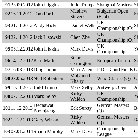
91
23.09.2012
John Higgins
Judd Trump
Shanghai Masters
S
Matthew
Bulgarian Open
92
16.11.2012
Tom Ford
S
Stevens
(ET4)
UK
93
21.11.2012
Andy Hicks
Daniel Wells
Sh
Championship (Q)
UK
94
22.11.2012
Jack Lisowski
Chen Zhe
Sh
Championship (Q)
UK
95
05.12.2012
John Higgins
Mark Davis
Y
Championship
Stuart
96
14.12.2012
Kurt Maflin
European Tour 5
S
Carrington
97
16.03.2013
Ding Junhui
Mark Allen
PTC Grand Finals
G
Mohamed
98
28.05.2013
Neil Robertson
Wuxi Classic (Q)
G
Khairy
99
15.11.2013
Judd Trump
Mark Selby
Antwerp Open
A
Ricky
UK
100
07.12.2013
Mark Selby
Y
Walden
Championship
Dechawat
German Masters
101
11.12.2013
Zak Surety
B
Poomjaeng
(Q)
Ricky
German Masters
102
12.12.2013
Gary Wilson
B
Walden
(Q)
Championship
103
08.01.2014
Shaun Murphy
Mark Davis
C
League