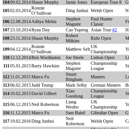
104
09.02.2014
Shaun Murphy
Jamie Jones
European Tour 8
G
Ronnie
105
02.03.2014
Ding Junhui
Welsh Open
N
O’Sullivan
Stephen
Paul Hunter
106
22.08.2014
Aditya Mehta
F
Maguire
Classic
107
23.10.2014
Ryan Day
Cao Yupeng
Asian Tour
#2
H
Robert
108
23.11.2014
Shaun Murphy
Ruhr Open
M
Milkins
Ronnie
UK
109
04.12.2014
Matthew Selt
Y
O’Sullivan
Championship
110
12.12.2014
Ben Woollaston
Joe Steele
Lisbon Open
L
Stephen
Championship
111
05.01.2015
Barry Hawkins
S
Maguire
League
Stuart
112
11.01.2015
Marco Fu
Masters
L
Bingham
113
06.02.2015
Judd Trump
Mark Selby
German Masters
Be
Xiao
Championship
114
10.02.2015
David Gilbert
S
Guodong
League
Liang
UK
115
06.12.2015
Neil Robertson
Y
Wenbo
Championship
116
11.12.2015
Marco Fu
Sam Baird
Gibraltar Open
Gi
Neil
117
19.02.2016
Ding Junhui
Welsh Open
Ca
Robertson