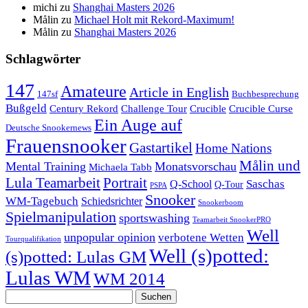
michi
zu
Shanghai Masters 2026
Målin
zu
Michael Holt mit Rekord-Maximum!
Målin
zu
Shanghai Masters 2026
Schlagwörter
147
Amateure
Article in English
147sf
Buchbesprechung
Bußgeld
Century Rekord
Challenge Tour
Crucible
Crucible Curse
Ein Auge auf
Deutsche Snookernews
Frauensnooker
Gastartikel
Home Nations
Målin und
Mental Training
Monatsvorschau
Michaela Tabb
Lula Teamarbeit
Portrait
Saschas
Q-School
Q-Tour
PSPA
Snooker
WM-Tagebuch
Schiedsrichter
Snookerboom
Spielmanipulation
sportswashing
Teamarbeit SnookerPRO
Well
unpopular opinion
verbotene Wetten
Tourqualifikation
Well (s)potted:
(s)potted: Lulas GM
Lulas WM
WM 2014
Suchen
nach: