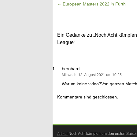
Artikel-Navigation
←
European Masters 2022 in Fürth
Ein Gedanke zu „
Noch Acht kämpfen 
League
“
bernhard
Mittwoch, 18. August 2021 um 10:25
Warum keine video?Von ganzen Match
Kommentare sind geschlossen.
Artikel
Noch Acht kämpfen um den ersten Saison