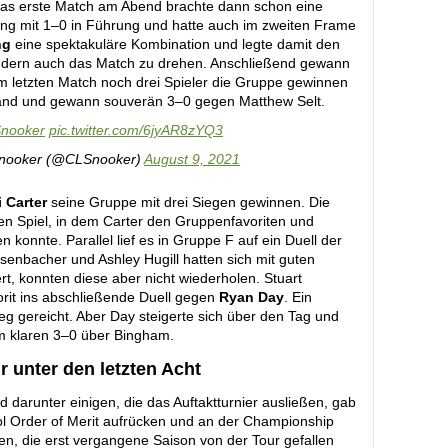
Das erste Match am Abend brachte dann schon eine
ing mit 1–0 in Führung und hatte auch im zweiten Frame
ng
eine spektakuläre Kombination und legte damit den
ndern auch das Match zu drehen. Anschließend gewann
 letzten Match noch drei Spieler die Gruppe gewinnen
tand und gewann souverän 3–0 gegen Matthew Selt.
nooker
pic.twitter.com/6jyAR8zYQ3
Snooker (@CLSnooker)
August 9, 2021
i Carter
seine Gruppe mit drei Siegen gewinnen. Die
ten Spiel, in dem Carter den Gruppenfavoriten und
konnte. Parallel lief es in Gruppe F auf ein Duell der
rsenbacher und Ashley Hugill hatten sich mit guten
ert, konnten diese aber nicht wiederholen. Stuart
rit ins abschließende Duell gegen
Ryan Day
. Ein
 gereicht. Aber Day steigerte sich über den Tag und
 klaren 3–0 über Bingham.
r unter den letzten Acht
d darunter einigen, die das Auftaktturnier ausließen, gab
ol Order of Merit aufrücken und an der Championship
en, die erst vergangene Saison von der Tour gefallen