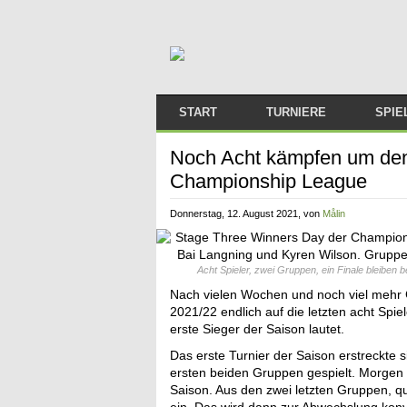
START
TURNIERE
SPIE
ARTIKEL
2026/2027
Noch Acht kämpfen um den 
Championship League
MELDUNGEN
2025/2026
Donnerstag, 12. August 2021
, von
Målin
FRAUEN IM SNOOKER
2024/2025
ARTICLES IN ENGLISH
2023/2024
Acht Spieler, zwei Gruppen, ein Finale bleiben
2022/2023
Nach vielen Wochen und noch viel mehr
2021/22 endlich auf die letzten acht Spiel
2021/2022
erste Sieger der Saison lautet.
2020/2021
Das erste Turnier der Saison erstreckte 
ersten beiden Gruppen gespielt. Morgen 
Saison. Aus den zwei letzten Gruppen, qu