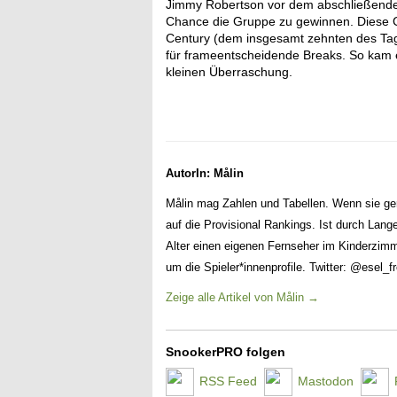
Jimmy Robertson vor dem abschließende
Chance die Gruppe zu gewinnen. Diese Ch
Century (dem insgesamt zehnten des Tag
für frameentscheidende Breaks. So kam 
kleinen Überraschung.
AutorIn: Målin
Målin mag Zahlen und Tabellen. Wenn sie ger
auf die Provisional Rankings. Ist durch La
Alter einen eigenen Fernseher im Kinderzim
um die Spieler*innenprofile. Twitter: @esel_f
Zeige alle Artikel von Målin
→
SnookerPRO folgen
RSS Feed
Mastodon