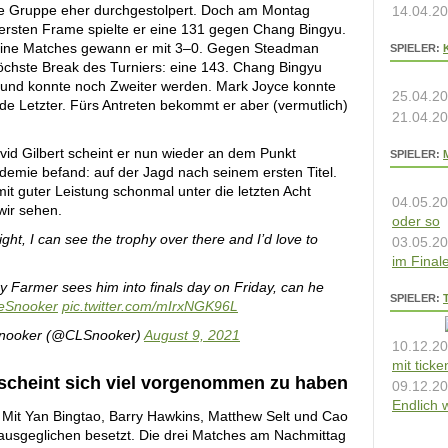
ste Gruppe eher durchgestolpert. Doch am Montag
14.04.20
m ersten Frame spielte er eine 131 gegen Chang Bingyu.
seine Matches gewann er mit 3–0. Gegen Steadman
SPIELER:
höchste Break des Turniers: eine 143. Chang Bingyu
ge und konnte noch Zweiter werden. Mark Joyce konnte
25.04.20
de Letzter. Fürs Antreten bekommt er aber (vermutlich)
21.04.20
id Gilbert scheint er nun wieder an dem Punkt
SPIELER:
demie befand: auf der Jagd nach seinem ersten Titel.
t guter Leistung schonmal unter die letzten Acht
04.05.20
wir sehen.
oder so
ight, I can see the trophy over there and I’d love to
03.05.20
im Final
y Farmer sees him into finals day on Friday, can he
SPIELER:
eSnooker
pic.twitter.com/mIrxNGK96L
Snooker (@CLSnooker)
August 9, 2021
10.12.20
mit tick
scheint sich viel vorgenommen zu haben
09.12.20
Endlich 
 Mit Yan Bingtao, Barry Hawkins, Matthew Selt und Cao
 ausgeglichen besetzt. Die drei Matches am Nachmittag