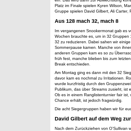
ein. Das wird dann zur Abwechslung konv
Platz im Finale spielen Kyren Wilson, Ma
Gruppe spielen David Gilbert, Ali Carte
Aus 128 mach 32, mach 8
Im vergangenen Snookermonat gab es vor
Wochen brauchte es, um in 32 Gruppen 12
32 zu reduzieren. Dabei sahen wir einige
Sommerpause kamen. Manche von ihnen s
anderen Gruppen kam es so zu Überrasc
früh fest, manche blieben bis zum letzt
Break entschieden.
Am Montag ging es dann mit den 32 Siege
davor kam es nochmal zu Irritationen. R
wurde kurzfristig durch den Gruppenzwei
Publikum, das über Streams zusieht, ist 
Ob es in einem Ranglistenturnier fair i
Chance erhält, ist jedoch fragwürdig.
Die acht Siegergruppen haben wir für e
David Gilbert auf dem Weg zum
Nach dem Zurückziehen von O’Sullivan 