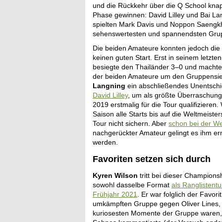
und die Rückkehr über die Q School knap
Phase gewinnen: David Lilley und Bai La
spielten Mark Davis und Noppon Saengkha
sehenswertesten und spannendsten Grup
Die beiden Amateure konnten jedoch die 
keinen guten Start. Erst in seinem letz
besiegte den Thailänder 3–0 und machte 
der beiden Amateure um den Gruppensieg
Langning
ein abschließendes Unentsch
David Lilley
, um als größte Überraschung 
2019 erstmalig für die Tour qualifiziere
Saison alle Starts bis auf die Weltmeiste
Tour nicht sichern. Aber
schon bei der We
nachgerückter Amateur gelingt es ihm ern
werden.
Favoriten setzen sich durch
Kyren Wilson
tritt bei dieser Championsh
sowohl dasselbe Format
als Ranglistent
Frühjahr 2021
. Er war folglich der Favor
umkämpften Gruppe gegen Oliver Lines,
kuriosesten Momente der Gruppe waren,