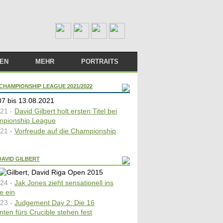
TEN
MEHR
PORTRAITS
LIVESTREAM
BÜCHER
CHAMPIONSHIP LEAGUE 2021/2022
M PLAYER
LINKS
7 bis 13.08.2021
21 -
David Gilbert holt ersten Titel bei
DAS TEAM
mpionship League
21 -
Vorfreude auf die Championship
DAVID GILBERT
24 -
Jak Jones zieht sensationell ins
e ein
23 -
Judgement Day 2: Die 16
nten fürs Crucible stehen fest