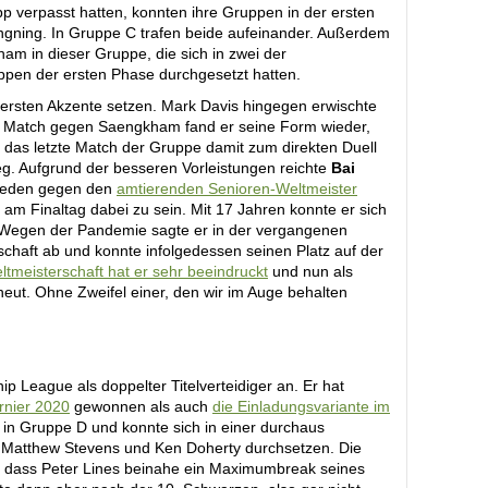
p verpasst hatten, konnten ihre Gruppen in der ersten
ngning. In Gruppe C trafen beide aufeinander. Außerdem
m in dieser Gruppe, die sich in zwei der
pen der ersten Phase durchgesetzt hatten.
ersten Akzente setzen. Mark Davis hingegen erwischte
ten Match gegen Saengkham fand er seine Form wieder,
das letzte Match der Gruppe damit zum direkten Duell
. Aufgrund der besseren Vorleistungen reichte
Bai
ieden gegen den
amtierenden Senioren-Weltmeister
am Finaltag dabei zu sein. Mit 17 Jahren konnte er sich
n. Wegen der Pandemie sagte er in der vergangenen
rschaft ab und konnte infolgedessen seinen Platz auf der
ltmeisterschaft hat er sehr beeindruckt
und nun als
eut. Ohne Zweifel einer, den wir im Auge behalten
ip League als doppelter Titelverteidiger an. Er hat
urnier 2020
gewonnen als auch
die Einladungsvariante im
it in Gruppe D und konnte sich in einer durchaus
 Matthew Stevens und Ken Doherty durchsetzen. Die
 dass Peter Lines beinahe ein Maximumbreak seines