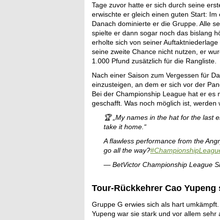
Tage zuvor hatte er sich durch seine er
erwischte er gleich einen guten Start: I
Danach dominierte er die Gruppe. Alle 
spielte er dann sogar noch das bislang 
erholte sich von seiner Auftaktniederla
seine zweite Chance nicht nutzen, er wur
1.000 Pfund zusätzlich für die Rangliste.
Nach einer Saison zum Vergessen für Dav
einzusteigen, an dem er sich vor der Pan
Bei der Championship League hat er es mi
geschafft. Was noch möglich ist, werden 
🏆 „My names in the hat for the last e
take it home.“
A flawless performance from the Angr
go all the way?
#ChampionshipLeagu
— BetVictor Championship League 
Tour-Rückkehrer Cao Yupeng 
Gruppe G erwies sich als hart umkämpft.
Yupeng war sie stark und vor allem sehr