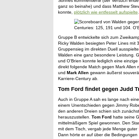
Sohnes kommentierte (der Versuch endet
ganz so beinahe) und dass Matthew Ste
konnte,
plötzlich wie entfesselt aufspielte
.
Gruppe B entwickelte sich zum Zweikampf
Ricky Walden besiegten Peter Lines mit 
Gruppensieg im direkten Duell ausspielt
Walden eine ganz besondere Leistung. G
und O’Brien konnte lediglich eine einzig
direkt folgende Match gegen Mark Allen m
und
Mark Allen
gewann äußerst souverän
Karriere-Century ab.
Tom Ford findet gegen Judd T
Auch in Gruppe A sah es lange nach eine
einem Unentschieden gegen Jimmy Robert
den anderen Dreien schien sich zunächst n
herauszustellen.
Tom Ford
hatte seine G
mittelmäßigem Spiel gewonnen. Den Start
mit dem Tisch, vergab jede Menge guter C
Dann hörte er auf über die Bedingungen