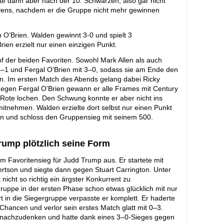
e dann aber nach der 10. Schwarzen, also gar nicht
vens, nachdem er die Gruppe nicht mehr gewinnen
 der beiden Favoriten. Sowohl Mark Allen als auch
3–1 und Fergal O’Brien mit 3–0, sodass sie am Ende den
en. Im ersten Match des Abends gelang dabei Ricky
egen Fergal O’Brien gewann er alle Frames mit Century
e Rote lochen. Den Schwung konnte er aber nicht ins
itnehmen. Walden erzielte dort selbst nur einen Punkt
 und schloss den Gruppensieg mit seinem 500.
rump plötzlich seine Form
m Favoritensieg für Judd Trump aus. Er startete mit
son und siegte dann gegen Stuart Carrington. Unter
icht so richtig ein ärgster Konkurrent zu
ruppe in der ersten Phase schon etwas glücklich mit nur
 in die Siegergruppe verpasste er komplett. Er haderte
hancen und verlor sein erstes Match glatt mit 0–3.
 nachzudenken und hatte dank eines 3–0-Sieges gegen