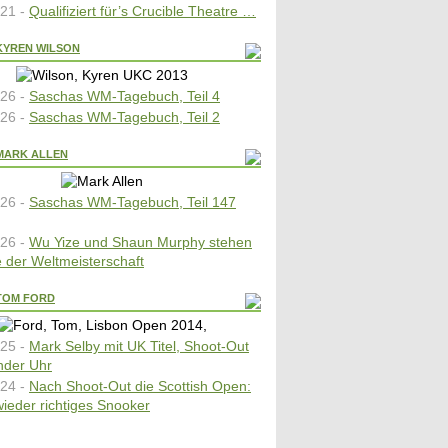
21 -
Qualifiziert für’s Crucible Theatre …
KYREN WILSON
26 -
Saschas WM-Tagebuch, Teil 4
26 -
Saschas WM-Tagebuch, Teil 2
MARK ALLEN
26 -
Saschas WM-Tagebuch, Teil 147
26 -
Wu Yize und Shaun Murphy stehen
e der Weltmeisterschaft
TOM FORD
25 -
Mark Selby mit UK Titel, Shoot-Out
ender Uhr
24 -
Nach Shoot-Out die Scottish Open:
wieder richtiges Snooker