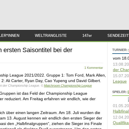
Zum Inhalt springen
LER*INNEN
WELTRANGLISTE
147er
SENDEZEI
SNOOKER 
ersten Saisontitel bei der
TURNIER:
STREAMS I
vom 18.0
ABSPIELEN
13.08.20
1 Kommentar
der Cha
15.07.20
League
 bei der Championship League. ©
Matchroom Championship League
SPIELER:
 Gruppen ist das Feld der Championship League
er reduziert. Am Freitag erfahren wir endlich, wie der
01.05.20
Halbfinal
sich über einen langen Zeitraum. Am 18. Juli wurden die
12.04.20
am 13. August kennen wir endlich den ersten Sieger der
Qualifika
asi den „Halbfinalgruppen“, ziehen die Sieger ins Finale