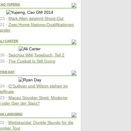
CAO YUPENG
23 -
Mark Allen gewinnt Shoot-Out
21 -
Zwei Home-Nations-Qualifikationen
nander
ALI CARTER
26 -
Saschas WM-Tagebuch, Teil 2
26 -
The Cueball Is Still Going
RYAN DAY
24 -
O’Sullivan und Wilson stehen im
elfinale
23 -
Macau Snooker Streit: Moderne
i oder Gier der Stars?
BAI LANGNING
22 -
Wettskandal: Dunkle Stunde für die
ooker Tour