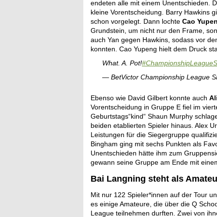
endeten alle mit einem Unentschieden. 
kleine Vorentscheidung. Barry Hawkins g
schon vorgelegt. Dann lochte
Cao Yupe
Grundstein, um nicht nur den Frame, so
auch Yan gegen Hawkins, sodass vor dem
konnten. Cao Yupeng hielt dem Druck s
What. A. Pot!
#ChampionshipLeagueS
— BetVictor Championship League 
Ebenso wie David Gilbert konnte auch
Al
Vorentscheidung in Gruppe E fiel im vier
Geburtstags“kind“ Shaun Murphy schlagen 
beiden etablierten Spieler hinaus. Alex U
Leistungen für die Siegergruppe qualifizi
Bingham ging mit sechs Punkten als Favo
Unentschieden hätte ihm zum Gruppensieg
gewann seine Gruppe am Ende mit einem
Bai Langning steht als Amateu
Mit nur 122 Spieler*innen auf der Tour un
es einige Amateure, die über die Q Scho
League teilnehmen durften. Zwei von ihn