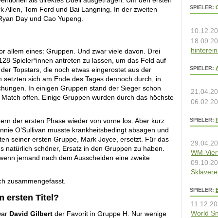
entionell als direktes Duell ausgetragen. Um den ersten
SPIELER:
rk Allen, Tom Ford und Bai Langning. In der zweiten
r, Ryan Day und Cao Yupeng.
10.12.20
18.09.20
hinterei
 allem eines: Gruppen. Und zwar viele davon. Drei
8 Spieler*innen antreten zu lassen, um das Feld auf
SPIELER:
 der Topstars, die noch etwas eingerostet aus der
etzten sich am Ende des Tages dennoch durch, in
hungen. In einigen Gruppen stand der Sieger schon
21.04.20
en Match offen. Einige Gruppen wurden durch das höchste
06.02.20
rn der ersten Phase wieder von vorne los. Aber kurz
SPIELER:
onnie O’Sullivan musste krankheitsbedingt absagen und
ten seiner ersten Gruppe, Mark Joyce, ersetzt. Für das
29.04.20
es natürlich schöner, Ersatz in den Gruppen zu haben.
WM-Viert
st, wenn jemand nach dem Ausscheiden eine zweite
09.10.20
Sklavere
uch zusammengefasst.
SPIELER:
 ersten Titel?
11.12.20
World Sn
war
David Gilbert
der Favorit in Gruppe H. Nur wenige