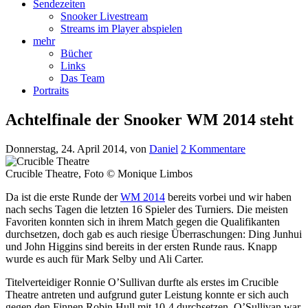
Sendezeiten
Snooker Livestream
Streams im Player abspielen
mehr
Bücher
Links
Das Team
Portraits
Achtelfinale der Snooker WM 2014 steht
Donnerstag, 24. April 2014
, von
Daniel
2 Kommentare
Crucible Theatre, Foto © Monique Limbos
Da ist die erste Runde der
WM 2014
bereits vorbei und wir haben
nach sechs Tagen die letzten 16 Spieler des Turniers. Die meisten
Favoriten konnten sich in ihrem Match gegen die Qualifikanten
durchsetzen, doch gab es auch riesige Überraschungen: Ding Junhui
und John Higgins sind bereits in der ersten Runde raus. Knapp
wurde es auch für Mark Selby und Ali Carter.
Titelverteidiger Ronnie O’Sullivan durfte als erstes im Crucible
Theatre antreten und aufgrund guter Leistung konnte er sich auch
gegen den Finnen Robin Hull mit 10-4 durchsetzen. O’Sullivan war