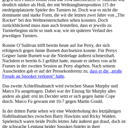
deutlich stärker als Hull, der mit Weltranglistenposition 115 der
niedrigstplatzierte Spieler des Turniers ist. Doch war es nicht die
dominante und starke Form, die wir die letzten zwei Jahre von „The
Rocket“ bei den Weltmeisterschaften sehen konnten. Doch
zurückblickend muss man auch feststellen, dass er jeweils zu
Turnierbeginn nicht so stark war, wie im späteren Verlauf des
jeweiligen Turniers.
Ronnie O’Sullivan trifft bereits heute auf Joe Perry, der sich
erfolgreich gegen Jamie Burnett durchsetzen konnte. Für Perrys
Gegner Jamie Burnett war die Niederlage äußerst schmerzhaft.
Nachdem er bereits 6-3 geführt hatte, musste er sieben von acht
Frames in der zweiten Session an Perry abgeben. Nach seinem
Ausscheiden gab er auf der Pressekonferenz zu,
dass er die „große
Freude an Snooker verloren“ hätte
.
Das zweite Achtelfinalmatch wird zwischen Shaun Murphy und
Marco Fu ausgetragen. Dabei war der Einzug für Murphy alles
andere als glatt: erst im Decider setzt er sich gegen Jamie Cope
durch. Marco Fu gewann mit 10-7 gegen Martin Gould.
In der dritten Partie sehen wir eine Wiederholung des letztjährigen
Halbfinalmatches zwischen Barry Hawkins und Ricky Walden.
Spielerisch waren beide Profis letztes Jahr äußerst gut drauf, doch ist
die schwache Leistung beider Snooker-Spieler in ihrer