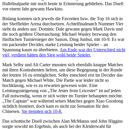
Halbfinalpartie mir noch heute in Erinnerung geblieben. Das Duell
vor einem Jahr gewann Hawkins.
Bislang konnten sich jeweils die Favoriten bzw. die Top 16 sich in
der Sheffielder Arena durchsetzen. Achtelfinalmatch Nummer Vier
sieht da anders aus: Dominic Dale gewann gegen Mark Davis und
die noch größere Überraschung: Michael Wasley bezwang den
fünffachen Turniersieger der Saison, Ding Junhui, mit 10-9. Es war
ein packender Decider, starke Leistung beider Spieler – an
Spannung kaum zu überbieten.
Am Ende war der Unterschied nicht
viel, verdient hätten den Sieg wohl beide Spieler.
Mark Selby und Ali Carter mussten sich ebenfalls knappe Matches
mit ihren Kontrahenten liefern, um diese Begegnung in der Runde
der letzten 16 zu ermöglichen. Selby entschied erst im Decider das
Match gegen Michael White. Die Partie war leider nicht so
hochklassig, wie es zu erwarten gewesen wäre. Eine
Leistungssteigerung von „The Jester from Leicester“ ist auf jeden
Fall notwendig, wenn er sich weiter im Turnier behaupten möchte.
„The Captain“ war während seines Matches gegen Xiao Guodong
sichtlich frustriert, doch kam es nicht zur Sensation für den
Chinesen.
Sie trennten sich 10-8.
Das schottische Duell zwischen Alan McManus und John Higgins
sorgte sowohl im Ergebnis, als auch bei der Kleiderwahl für