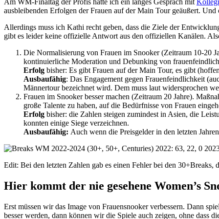
Am WM-Finaltag der Profis hatte ich ein langes Gespräch mit
Kolleg
ausbleibenden Erfolgen der Frauen auf der Main Tour geäußert. Und o
Allerdings muss ich Kathi recht geben, dass die Ziele der Entwicklun
gibt es leider keine offizielle Antwort aus den offiziellen Kanälen. 
Die Normalisierung von Frauen im Snooker (Zeitraum 10-20 Jah
kontinuierliche Moderation und Debunking von frauenfeindli
Erfolg
bisher: Es gibt Frauen auf der Main Tour, es gibt (hof
Ausbaufähig
: Das Engagement gegen Frauenfeindlichkeit (auch
Männertour bezeichnet wird. Dem muss laut widersprochen we
Frauen im Snooker besser machen (Zeitraum 20 Jahre). Maßna
große Talente zu haben, auf die Bedürfnisse von Frauen eingeh
Erfolg
bisher: die Zahlen steigen zumindest in Asien, die Lei
konnten einige Siege verzeichnen.
Ausbaufähig:
Auch wenn die Preisgelder in den letzten Jahren g
Edit: Bei den letzten Zahlen gab es einen Fehler bei den 30+Breaks,
Hier kommt der nie gesehene Women’s Sn
Erst müssen wir das Image von Frauensnooker verbessern. Dann spiele
besser werden, dann können wir die Spiele auch zeigen, ohne dass d