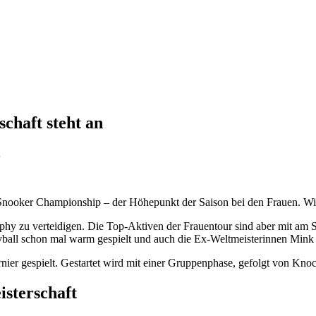
chaft steht an
für
World
Women’s
Snooker:
 Snooker Championship – der Höhepunkt der Saison bei den Frauen. Wir
Die
Weltmeisterschaft
ophy zu verteidigen. Die Top-Aktiven der Frauentour sind aber mit am S
steht
eyball schon mal warm gespielt und auch die Ex-Weltmeisterinnen Mink 
an
nier gespielt. Gestartet wird mit einer Gruppenphase, gefolgt von Knoc
sterschaft