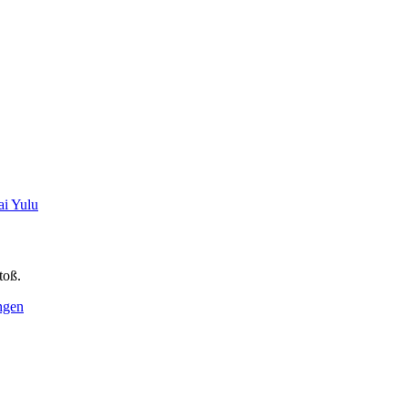
ai Yulu
ngen