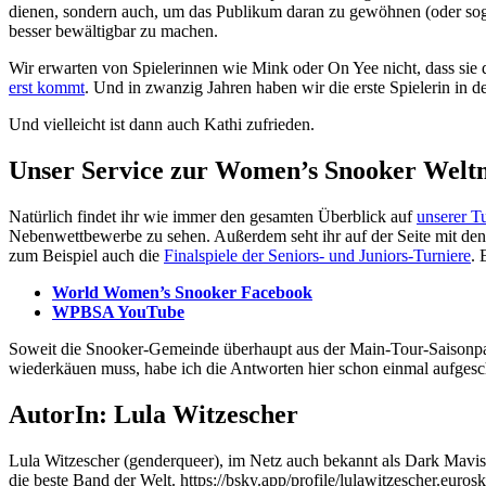
dienen, sondern auch, um das Publikum daran zu gewöhnen (oder sog
besser bewältigbar zu machen.
Wir erwarten von Spielerinnen wie Mink oder On Yee nicht, dass sie 
erst kommt
. Und in zwanzig Jahren haben wir die erste Spielerin in d
Und vielleicht ist dann auch Kathi zufrieden.
Unser Service zur Women’s Snooker Weltm
Natürlich findet ihr wie immer den gesamten Überblick auf
unserer Tu
Nebenwettbewerbe zu sehen. Außerdem seht ihr auf der Seite mit den 
zum Beispiel auch die
Finalspiele der Seniors- und Juniors-Turniere
. 
World Women’s Snooker Facebook
WPBSA YouTube
Soweit die Snooker-Gemeinde überhaupt aus der Main-Tour-Saisonpau
wiederkäuen muss, habe ich die Antworten hier schon einmal aufgesch
AutorIn: Lula Witzescher
Lula Witzescher (genderqueer), im Netz auch bekannt als Dark Mavis *
die beste Band der Welt. https://bsky.app/profile/lulawitzescher.eurosk