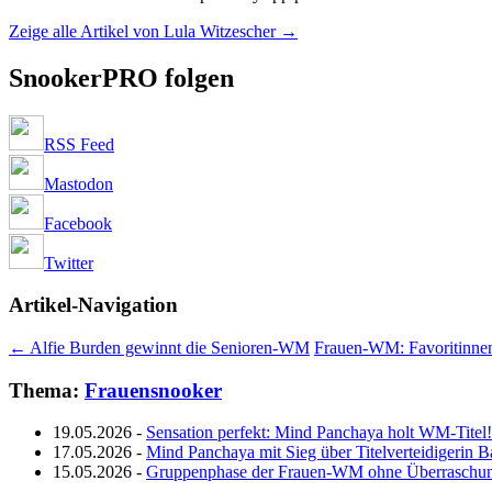
Zeige alle Artikel von Lula Witzescher
→
SnookerPRO folgen
RSS Feed
Mastodon
Facebook
Twitter
Artikel-Navigation
←
Alfie Burden gewinnt die Senioren-WM
Frauen-WM: Favoritinnenz
Thema:
Frauensnooker
19.05.2026
-
Sensation perfekt: Mind Panchaya holt WM-Titel!
17.05.2026
-
Mind Panchaya mit Sieg über Titelverteidigerin B
15.05.2026
-
Gruppenphase der Frauen-WM ohne Überraschu