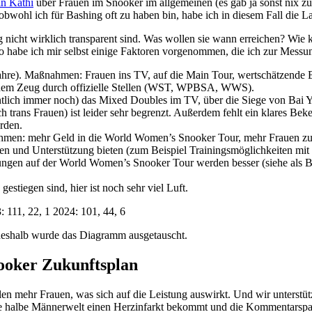
in Kathi
über Frauen im Snooker im allgemeinen (es gab ja sonst nix zu 
bwohl ich für Bashing oft zu haben bin, habe ich in diesem Fall die L
g nicht wirklich transparent sind. Was wollen sie wann erreichen? Wie 
Also habe ich mir selbst einige Faktoren vorgenommen, die ich zur Messu
re). Maßnahmen: Frauen ins TV, auf die Main Tour, wertschätzende Be
chem Zeug durch offizielle Stellen (WST, WPBSA, WWS).
fentlich immer noch) das Mixed Doubles im TV, über die Siege von Bai 
 trans Frauen) ist leider sehr begrenzt. Außerdem fehlt ein klares Bek
rden.
hmen: mehr Geld in die World Women’s Snooker Tour, mehr Frauen zu
en und Unterstützung bieten (zum Beispiel Trainingsmöglichkeiten mit
stungen auf der World Women’s Snooker Tour werden besser (siehe als 
estiegen sind, hier ist noch sehr viel Luft.
 deshalb wurde das Diagramm ausgetauscht.
ooker Zukunftsplan
n mehr Frauen, was sich auf die Leistung auswirkt. Und wir unterstütz
ie halbe Männerwelt einen Herzinfarkt bekommt und die Kommentarspal