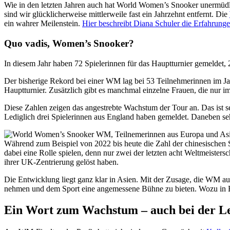
Wie in den letzten Jahren auch hat World Women’s Snooker unermüdli
sind wir glücklicherweise mittlerweile fast ein Jahrzehnt entfernt. Die
ein wahrer Meilenstein.
Hier beschreibt Diana Schuler die Erfahrung
Quo vadis, Women’s Snooker?
In diesem Jahr haben 72 Spielerinnen für das Hauptturnier gemeldet,
Der bisherige Rekord bei einer WM lag bei 53 Teilnehmerinnen im Ja
Hauptturnier. Zusätzlich gibt es manchmal einzelne Frauen, die nur i
Diese Zahlen zeigen das angestrebte Wachstum der Tour an. Das ist s
Lediglich drei Spielerinnen aus England haben gemeldet. Daneben seh
Während zum Beispiel von 2022 bis heute die Zahl der chinesischen 
dabei eine Rolle spielen, denn nur zwei der letzten acht Weltmeisters
ihrer UK-Zentrierung gelöst haben.
Die Entwicklung liegt ganz klar in Asien. Mit der Zusage, die WM auc
nehmen und dem Sport eine angemessene Bühne zu bieten. Wozu in Eu
Ein Wort zum Wachstum – auch bei der L