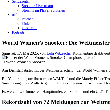
Sendezeiten
Snooker Livestream
Streams im Player abspielen
mehr
Bücher
Links
Das Team
Portraits
World Women’s Snooker: Die Weltmeisters
Samstag, 17. Mai 2025
, von
Lula Witzescher
Kommentare deaktiviert
© World Women's Snooker
Am Dienstag startet mit der Weltmeisterschaft – der World Women’s
Bai Yulu tritt an, um ihren ersten WM-Titel und die Mandy Fisher Tr
Saison einige tolle Auftritte gehabt. Rebecca Kenna hat sich beim H
Es werden wie immer ein Hauptturnier, ein Seniors- und ein U-21-Tur
Rekordzahl von 72 Meldungen zur Weltmei