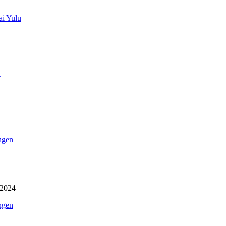
ai Yulu
.
ngen
ngen