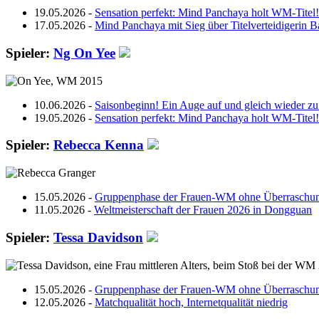
19.05.2026 -
Sensation perfekt: Mind Panchaya holt WM-Titel!
17.05.2026 -
Mind Panchaya mit Sieg über Titelverteidigerin B
Spieler:
Ng On Yee
10.06.2026 -
Saisonbeginn! Ein Auge auf und gleich wieder zu
19.05.2026 -
Sensation perfekt: Mind Panchaya holt WM-Titel!
Spieler:
Rebecca Kenna
15.05.2026 -
Gruppenphase der Frauen-WM ohne Überraschu
11.05.2026 -
Weltmeisterschaft der Frauen 2026 in Dongguan
Spieler:
Tessa Davidson
15.05.2026 -
Gruppenphase der Frauen-WM ohne Überraschu
12.05.2026 -
Matchqualität hoch, Internetqualität niedrig