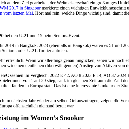
ch an dem Ziel gearbeitet, der Weltmeisterschaft ein großartiges Umfe
WM 2017 in Singapur
markierte einen wichtigen Entwicklungsschritt 
en vom letzten Mal
. Hört mal rein, welche Dinge wichtig sind, damit di
 20 bei den U-21 und 15 beim Seniors-Event.
hr 2019 in Bangkok. 2023 (ebenfalls in Bangkok) waren es 51 und 2022 
m Seniors- oder U-21-Turnier antreten.
ehr erfreulich. Wenn wir allerdings genau hingucken, sehen wir noch e
en wir einen deutlichen (überwältigenden) Anstieg von Aktiven von de
Spielerinnen von 1 auf 29 stieg, sank im gleichen Zeitraum die Zahl 
chaften fanden in Europa statt. Das ist eine interessante Umkehr der St
h im nächsten Jahr wieder am selben Ort auszutragen, zeigen die Verant
ropa offensichtlich niemand bereit war.
eistung im Women’s Snooker