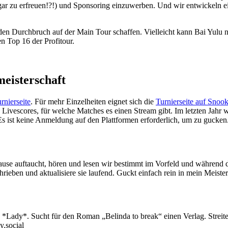
ar zu erfreuen!?!) und Sponsoring einzuwerben. Und wir entwickeln 
den Durchbruch auf der Main Tour schaffen. Vielleicht kann Bai Yulu 
en Top 16 der Profitour.
eisterschaft
rnierseite
. Für mehr Einzelheiten eignet sich die
Turnierseite auf Snook
Livescores, für welche Matches es einen Stream gibt. Im letzten Jahr 
Es ist keine Anmeldung auf den Plattformen erforderlich, um zu gucken
se auftaucht, hören und lesen wir bestimmt im Vorfeld und während d
rieben und aktualisiere sie laufend. Guckt einfach rein in mein Meist
Lady*. Sucht für den Roman „Belinda to break“ einen Verlag. Streitet 
y.social