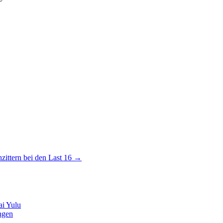
ittern bei den Last 16
→
ai Yulu
ngen