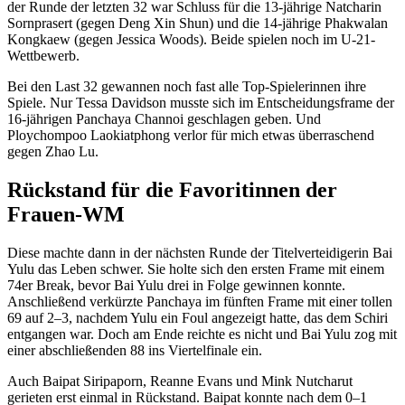
der Runde der letzten 32 war Schluss für die 13-jährige Natcharin
Sornprasert (gegen Deng Xin Shun) und die 14-jährige Phakwalan
Kongkaew (gegen Jessica Woods). Beide spielen noch im U-21-
Wettbewerb.
Bei den Last 32 gewannen noch fast alle Top-Spielerinnen ihre
Spiele. Nur Tessa Davidson musste sich im Entscheidungsframe der
16-jährigen Panchaya Channoi geschlagen geben. Und
Ploychompoo Laokiatphong verlor für mich etwas überraschend
gegen Zhao Lu.
Rückstand für die Favoritinnen der
Frauen-WM
Diese machte dann in der nächsten Runde der Titelverteidigerin Bai
Yulu das Leben schwer. Sie holte sich den ersten Frame mit einem
74er Break, bevor Bai Yulu drei in Folge gewinnen konnte.
Anschließend verkürzte Panchaya im fünften Frame mit einer tollen
69 auf 2–3, nachdem Yulu ein Foul angezeigt hatte, das dem Schiri
entgangen war. Doch am Ende reichte es nicht und Bai Yulu zog mit
einer abschließenden 88 ins Viertelfinale ein.
Auch Baipat Siripaporn, Reanne Evans und Mink Nutcharut
gerieten erst einmal in Rückstand. Baipat konnte nach dem 0–1