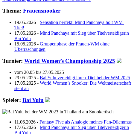
Thema:
Frauensnooker
19.05.2026
-
Sensation perfekt: Mind Panchaya holt WM-
Titel!
17.05.2026
-
Mind Panchaya mit Sieg über Titelverteidigerin
Bai Yulu
15.05.2026
-
Gruppenphase der Frauen-WM ohne
Überraschungen
Turnier:
World Women’s Championship 2025
vom 20.05 bis 27.05.2025
29.05.2025 -
Bai Yulu verteidigt ihren Titel bei der WM 2025
17.05.2025 -
World Women’s Snooker: Die Weltmeisterschaft
steht an
Spieler:
Bai Yulu
11.06.2026 -
Fantasy Five als Analogie meines Fan-Dilemmas
17.05.2026 -
Mind Panchaya mit Sieg über Titelverteidigerin
Bai Yulu