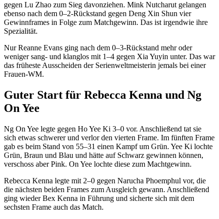
gegen Lu Zhao zum Sieg davonziehen. Mink Nutcharut gelangen
ebenso nach dem 0–2-Rückstand gegen Deng Xin Shun vier
Gewinnframes in Folge zum Matchgewinn. Das ist irgendwie ihre
Spezialität.
Nur Reanne Evans ging nach dem 0–3-Rückstand mehr oder
weniger sang- und klanglos mit 1–4 gegen Xia Yuyin unter. Das war
das früheste Ausscheiden der Serienweltmeisterin jemals bei einer
Frauen-WM.
Guter Start für Rebecca Kenna und Ng
On Yee
Ng On Yee legte gegen Ho Yee Ki 3–0 vor. Anschließend tat sie
sich etwas schwerer und verlor den vierten Frame. Im fünften Frame
gab es beim Stand von 55–31 einen Kampf um Grün. Yee Ki lochte
Grün, Braun und Blau und hätte auf Schwarz gewinnen können,
verschoss aber Pink. On Yee lochte diese zum Machtgewinn.
Rebecca Kenna legte mit 2–0 gegen Narucha Phoemphul vor, die
die nächsten beiden Frames zum Ausgleich gewann. Anschließend
ging wieder Bex Kenna in Führung und sicherte sich mit dem
sechsten Frame auch das Match.