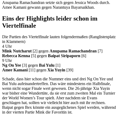
Anupama Ramachandran setzte sich gegen Jessica Woods durch.
Amee Kamani gewann gegen Narantuya Bayarsaikhan.
Eins der Highlights leider schon im
Viertelfinale
Die Partien des Viertelfinale lauten folgendermaßen (Ranglistenplatz
in Klammern)
4 Uhr
Mink Nutcharut
[2
]
gegen
Anupama
Ramachandran
[7]
Rebecca Kenna
[5] gegen
Baipat
Siripaporn
[6]
9 Uhr
Ng On Yee
[3] gegen
Bai Yulu
[1]
Amee Kamani
[11] gegen
Xia Yuyin
[
39]
Schade, dass hier schon die Nummer eins und drei Ng On Yee und
Bai Yulu aufeinandertreffen. Das wäre mindestens ein Halbfinale,
wenn nicht sogar Finale wert gewesen. Die 26-jährige Xia Yuyin
war bisher eine Wundertüte, da sie erst zum zweiten Mal ein Turnier
der World Women’s Tour spielt. Aber nachdem sie Evans
geschlagen hat, sollten wir vielleicht hier auch mit ihr rechnen.
Baipat gegen Bex könnte ein ausgeglichenes Spiel werden, während
in der vierten Partie Mink die Favoritin ist.