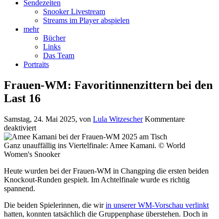
Sendezeiten
Snooker Livestream
Streams im Player abspielen
mehr
Bücher
Links
Das Team
Portraits
Frauen-WM: Favoritinnenzittern bei den
Last 16
Samstag, 24. Mai 2025
, von
Lula Witzescher
Kommentare
für
deaktiviert
Frauen-
WM:
Ganz unauffällig ins Viertelfinale: Amee Kamani. © World
Favoritinnenzittern
Women's Snooker
bei
Heute wurden bei der Frauen-WM in Changping die ersten beiden
den
Knockout-Runden gespielt. Im Achtelfinale wurde es richtig
Last
spannend.
16
Die beiden Spielerinnen, die wir
in unserer WM-Vorschau verlinkt
hatten, konnten tatsächlich die Gruppenphase überstehen. Doch in