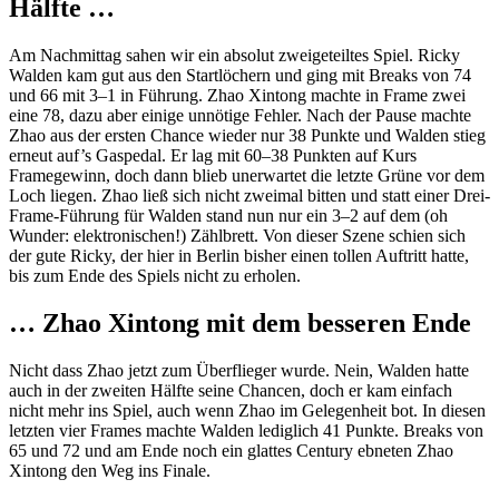
Hälfte …
Am Nachmittag sahen wir ein absolut zweigeteiltes Spiel. Ricky
Walden kam gut aus den Startlöchern und ging mit Breaks von 74
und 66 mit 3–1 in Führung. Zhao Xintong machte in Frame zwei
eine 78, dazu aber einige unnötige Fehler. Nach der Pause machte
Zhao aus der ersten Chance wieder nur 38 Punkte und Walden stieg
erneut auf’s Gaspedal. Er lag mit 60–38 Punkten auf Kurs
Framegewinn, doch dann blieb unerwartet die letzte Grüne vor dem
Loch liegen. Zhao ließ sich nicht zweimal bitten und statt einer Drei-
Frame-Führung für Walden stand nun nur ein 3–2 auf dem (oh
Wunder: elektronischen!) Zählbrett. Von dieser Szene schien sich
der gute Ricky, der hier in Berlin bisher einen tollen Auftritt hatte,
bis zum Ende des Spiels nicht zu erholen.
… Zhao Xintong mit dem besseren Ende
Nicht dass Zhao jetzt zum Überflieger wurde. Nein, Walden hatte
auch in der zweiten Hälfte seine Chancen, doch er kam einfach
nicht mehr ins Spiel, auch wenn Zhao im Gelegenheit bot. In diesen
letzten vier Frames machte Walden lediglich 41 Punkte. Breaks von
65 und 72 und am Ende noch ein glattes Century ebneten Zhao
Xintong den Weg ins Finale.