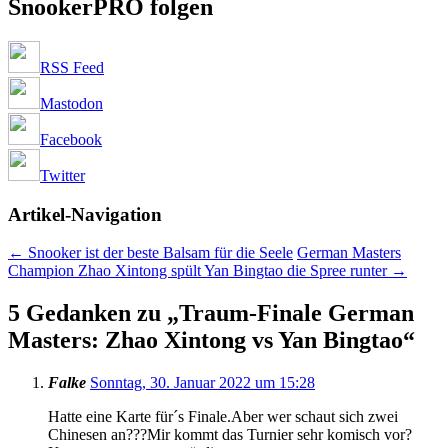
SnookerPRO folgen
RSS Feed
Mastodon
Facebook
Twitter
Artikel-Navigation
←
Snooker ist der beste Balsam für die Seele
German Masters
Champion Zhao Xintong spült Yan Bingtao die Spree runter
→
5 Gedanken zu „
Traum-Finale German
Masters: Zhao Xintong vs Yan Bingtao
“
Falke
Sonntag, 30. Januar 2022 um 15:28
Hatte eine Karte für´s Finale.Aber wer schaut sich zwei
Chinesen an???Mir kommt das Turnier sehr komisch vor?