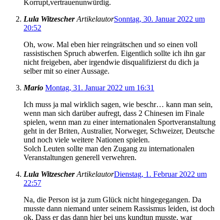
Korrupt,vertrauenunwürdig.
Lula Witzescher
Artikelautor
Sonntag, 30. Januar 2022 um
20:52
Oh, wow. Mal eben hier reingrätschen und so einen voll
rassistischen Spruch abwerfen. Eigentlich sollte ich ihn gar
nicht freigeben, aber irgendwie disqualifizierst du dich ja
selber mit so einer Aussage.
Mario
Montag, 31. Januar 2022 um 16:31
Ich muss ja mal wirklich sagen, wie beschr… kann man sein,
wenn man sich darüber aufregt, dass 2 Chinesen im Finale
spielen, wenn man zu einer internationalen Sportveranstaltung
geht in der Briten, Australier, Norweger, Schweizer, Deutsche
und noch viele weitere Nationen spielen.
Solch Leuten sollte man den Zugang zu internationalen
Veranstaltungen generell verwehren.
Lula Witzescher
Artikelautor
Dienstag, 1. Februar 2022 um
22:57
Na, die Person ist ja zum Glück nicht hingegegangen. Da
musste dann niemand unter seinem Rassismus leiden, ist doch
ok. Dass er das dann hier bei uns kundtun musste, war