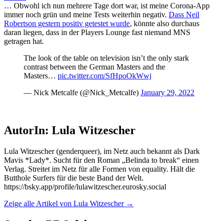
… Obwohl ich nun mehrere Tage dort war, ist meine Corona-App
immer noch grün und meine Tests weiterhin negativ.
Dass Neil
Robertson gestern positiv getestet wurde
, könnte also durchaus
daran liegen, dass in der Players Lounge fast niemand MNS
getragen hat.
The look of the table on television isn’t the only stark
contrast between the German Masters and the
Masters…
pic.twitter.com/SfHpoOkWwj
— Nick Metcalfe (@Nick_Metcalfe)
January 29, 2022
AutorIn: Lula Witzescher
Lula Witzescher (genderqueer), im Netz auch bekannt als Dark
Mavis *Lady*. Sucht für den Roman „Belinda to break“ einen
Verlag. Streitet im Netz für alle Formen von equality. Hält die
Butthole Surfers für die beste Band der Welt.
https://bsky.app/profile/lulawitzescher.eurosky.social
Zeige alle Artikel von Lula Witzescher
→