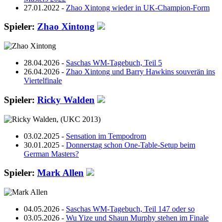
27.01.2022 -
Zhao Xintong wieder in UK-Champion-Form
Spieler:
Zhao Xintong
28.04.2026 -
Saschas WM-Tagebuch, Teil 5
26.04.2026 -
Zhao Xintong und Barry Hawkins souverän ins
Viertelfinale
Spieler:
Ricky Walden
03.02.2025 -
Sensation im Tempodrom
30.01.2025 -
Donnerstag schon One-Table-Setup beim
German Masters?
Spieler:
Mark Allen
04.05.2026 -
Saschas WM-Tagebuch, Teil 147 oder so
03.05.2026 -
Wu Yize und Shaun Murphy stehen im Finale