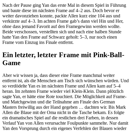
Nach der Pause ging Yan das erste Mal in diesem Spiel in Führung
und baute diese im nächsten Frame auf 4–2 aus. Doch bevor er
weiter davonziehen konnte, packte Allen kurz eine 104 aus und
verkürzte auf 4–3. Im achten Frame gab’s dann viel Hin und Her,
ohne dass jemand Favorit auf den Framegewinn werden wollte.
Beide verschossen, verstellten sich und nach eine halben Stunde
hatte Yan den Frame auf Schwarz geholt: 5–3, nur noch einen
Frame vom Einzug ins Finale entfernt.
Ein letzter, letzter Frame mit Pink-Ball-
Game
Aber wir wissen ja, dass dieser eine Frame manchmal weiter
entfernt ist, als die Menschen am Tisch sich wünschen würden. Und
so verdödelte Yan es im nächsten Frame und Allen kam auf 5–4
heran. Im zehnten Frame wieder viel Klein-Klein. Dann plötzlich
sagte Yan, er hätte eine Rote touchiert. Die Möglichkeit auf Frame-
und Matchgewinn und die Teilnahme am Finale des German
Masters freiwillig aus der Hand gegeben … dachten wir. Bis Mark
Allen die Blaue mit der Oma nicht in die Tasche bekam. Es folgte
ein dramatisches Spiel auf die restlichen drei Farben, in dessen
Verlauf Yan von Allen verursachte Foulpunkte sammelte. Nur damit
Yan den Vorsprung durch ein eigenes Verfehlen der Blauen wieder