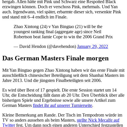
hergab. Allen hätte mit Pink und Schwarz eine Respotted Black
erzwingen können. Doch er verschoss Pink, mehrmals. Und Yan
auch. Irgendwann, viel später, erbarmte dieser sich, versenkte Pink
und stand mit 6–4 endlich im Finale.
Zhao Xintong (24) v Yan Bingtao (21) will be the
youngest ranking final (aggregate age) since Neil
Robertson beat Jamie Cope to win the 2006 Grand Prix
— David Hendon (@davehendon)
January 29, 2022
Das German Masters Finale morgen
Mit Yan Bingtao gegen Zhao Xintong haben wir das erste Finale mit
ausschließlich chinesischer Beteiligung seit dem Shanhai Masters im
Jahre 2013. Und die jüngsten Finalbeteiligten seit 2006.
Es wird über Best of 17 gespielt. Die erste Session startet um 14
Uhr, die Entscheidung fällt dann ab 20 Uhr. Den Überblick über alle
bisherigen Spiele und Ergebnisse sowie alle unsere Artikel zum
German Masters
findet ihr auf unserer Turnierseite
.
Kleine Bemerkung am Rande. Der Tisch im Tempodrom würde im
TV so anders aussehen als beim Masters,
stellte Nick Mecalfe auf
Twitter
fest. Um dann noch einen anderen Unterschied festzustellen