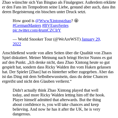
Zhao wünschte sich Yan Bingtao als Finalgegner. Außerdem erklärte
er den Fans im Tempodrom seine Liebe, gestand aber auch, dass ihn
deren Begeisterung ein bisschen unter Druck setzt.
How good is
@WwwXintongzhao
? 🤩
#GermanMasters
#BVEuroSeries
pic.twitter.com/4rumCZCIrY
— World Snooker Tour (@WeAreWST)
January 29,
2022
Anschließend wurde von allen Seiten über die Qualität von Zhaos
Spiel diskutiert. Meiner Meinung nach bringt Hector Nunns es gut
auf den Punkt. „Ich denke nicht, dass Zhao Xintong heute so gut
gespielt hat, sondern dass Ricky Walden ihn vom Haken gelassen
hat. Der Spieler [Zhao] hat es hinterher selber zugegeben. Aber das
ist das Ding mit dem Selbstbewusstsein, dass du deine Chancen
ergreifst und nicht den Glauben verlierst.“
Didn't actually think Zhao Xintong played that well
today, and more Ricky Walden letting him off the hook.
Player himself admitted that afterwards. But the thing
about confidence is, you will take chances and keep
believing. And now he has it after the UK, he is very
dangerous.