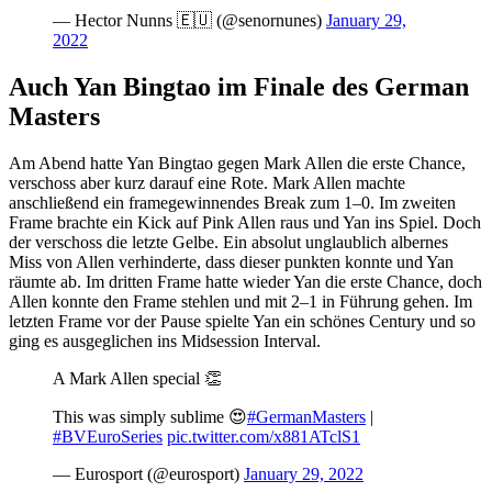
— Hector Nunns 🇪🇺 (@senornunes)
January 29,
2022
Auch Yan Bingtao im Finale des German
Masters
Am Abend hatte Yan Bingtao gegen Mark Allen die erste Chance,
verschoss aber kurz darauf eine Rote. Mark Allen machte
anschließend ein framegewinnendes Break zum 1–0. Im zweiten
Frame brachte ein Kick auf Pink Allen raus und Yan ins Spiel. Doch
der verschoss die letzte Gelbe. Ein absolut unglaublich albernes
Miss von Allen verhinderte, dass dieser punkten konnte und Yan
räumte ab. Im dritten Frame hatte wieder Yan die erste Chance, doch
Allen konnte den Frame stehlen und mit 2–1 in Führung gehen. Im
letzten Frame vor der Pause spielte Yan ein schönes Century und so
ging es ausgeglichen ins Midsession Interval.
A Mark Allen special 👏
This was simply sublime 😍
#GermanMasters
|
#BVEuroSeries
pic.twitter.com/x881ATclS1
— Eurosport (@eurosport)
January 29, 2022