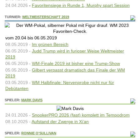
24.04.2026
-
Favoritensiege in Runde 1, Murphy spart Session
TURNIER:
WELTMEISTERSCHAFT 2019
vom 20.04 bis 06.05.2019
08.05.2019 -
Im grünen Bereich
06.05.2019 -
Judd Trump wird in furioser Weise Weltmeister
2019
06.05.2019 -
WM-Finale 2019 ist bisher eine Trump-Show
05.05.2019 -
Gilbert verpasst dramatisch das Finale der WM
2019
03.05.2019 -
WM Halbfinale: Nervenprobe nicht nur für
Debütanten
SPIELER:
MARK DAVIS
24.01.2026 -
SnookerPRO 2026 (fast) komplett im Tempodrom
08.10.2025 -
Aufstand der Zwerge in Xi’an
SPIELER:
RONNIE O’SULLIVAN