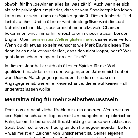
obwohl für ihn „gewinnen alles ist, was zählt“. Auch wenn er sich
als sehr privilegiert empfindet, dass er vom Snookerspielen leben
kann und er sein Leben als Spieler genießt: Dieser fehlende Titel
lastet auf ihm. Und je älter er wird, desto größer wird die Last.
Natürlich ist ihm klar, dass er nicht mehr allzuviele Chancen
bekommen wird. Immerhin erreichte er in dieser Saison bei den
English Open
sein erstes Weltranglistenfinale,
das er aber verlor.
Wenn du dir etwas so sehr wünschst wie Mark Davis diesen Titel,
dann ist es nicht verwunderlich, dass das nicht klappt, oder? Wer
geht dann schon entspannt an den Tisch?
In diesem Jahr hat er sich als ältester Spieler für die WM
qualifiziert, nachdem er in den vergangenen Jahren nicht dabei
war. Dieses Match gegen jemanden, für den er quasi ein
Angstgegner ist, war eine Riesenchance, die er auf keinen Fall
ungenutzt lassen wollte.
Mentaltraining für mehr Selbstbewusstsein
Doch das grundsätzliche Problem ist ein anderes. Wenn wir uns
sein Spiel anschauen, liegt es nicht an mangelnden spielerischen
Fähigkeiten. Er beherrscht Breakbuilding genauso wie taktisches
Spiel. Doch scheitert er häufig an den framegewinnenden Bällen
– was meist ein Zeichen von Unsicherheit ist. Seiner eigenen