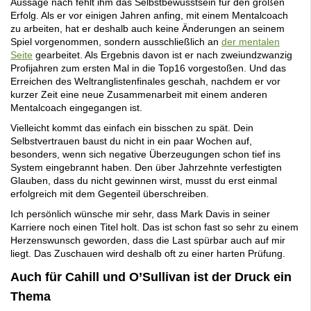
Aussage nach fehlt ihm das Selbstbewusstsein für den großen
Erfolg. Als er vor einigen Jahren anfing, mit einem Mentalcoach
zu arbeiten, hat er deshalb auch keine Änderungen an seinem
Spiel vorgenommen, sondern ausschließlich an
der mentalen
Seite
gearbeitet. Als Ergebnis davon ist er nach zweiundzwanzig
Profijahren zum ersten Mal in die Top16 vorgestoßen. Und das
Erreichen des Weltranglistenfinales geschah, nachdem er vor
kurzer Zeit eine neue Zusammenarbeit mit einem anderen
Mentalcoach eingegangen ist.
Vielleicht kommt das einfach ein bisschen zu spät. Dein
Selbstvertrauen baust du nicht in ein paar Wochen auf,
besonders, wenn sich negative Überzeugungen schon tief ins
System eingebrannt haben. Den über Jahrzehnte verfestigten
Glauben, dass du nicht gewinnen wirst, musst du erst einmal
erfolgreich mit dem Gegenteil überschreiben.
Ich persönlich wünsche mir sehr, dass Mark Davis in seiner
Karriere noch einen Titel holt. Das ist schon fast so sehr zu einem
Herzenswunsch geworden, dass die Last spürbar auch auf mir
liegt. Das Zuschauen wird deshalb oft zu einer harten Prüfung.
Auch für Cahill und O’Sullivan ist der Druck ein
Thema