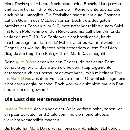
Mark Davis spielte heute Nachmittag seine Entscheidungssession
und trat mit einem 3–6-Rückstand an. Keine leichte Sache, aber
auch nicht unmöglich. Die Statistiken sagten ihm gute Chancen
auf ein Gewinn des Matches vorher. Doch trotz des guten
Auftakts der Session zum 5–6, trotz zwischenzeitlich gutem Spiel
mit tollen Pots konnte er den Rückstand nie aufholen. Am Ende
verlor er mit 7–10. Die Partie war nicht hochklassig, beide
machten sogenannte ‚leichte‘ Fehler, aber es war mal wieder sein
Gegner, der wie häufig trotz nicht besonders gutem Spiel den
Sieg davon trug. Eine Fähigkeit, die Mark Davis abgeht.
Seine
gute Bilanz
gegen seinen Gegner, die schlechte Form
seines Gegners … das waren die beiden Hauptargumente,
deretwegen ich es überhaupt gewagt habe, mich mit einem
Tipp
für Mark Davis
aus dem Fenster zu lehnen. Obwohl ich insgeheim
nicht daran geglaubt habe. Doch warum glaubt nicht mal ein Fan
daran, dass er gewinnt?
Die Last des Herzenswunsches
In dem Portrait
, das ich vor einer Weile verfasst habe, sehen wir
ein paar Eckdaten und Zitate von ihm, die meine Skepsis
vielleicht verständlich machen.
Bis heute hat Mark Davis keinen einzigen Ranglistentitel geholt,