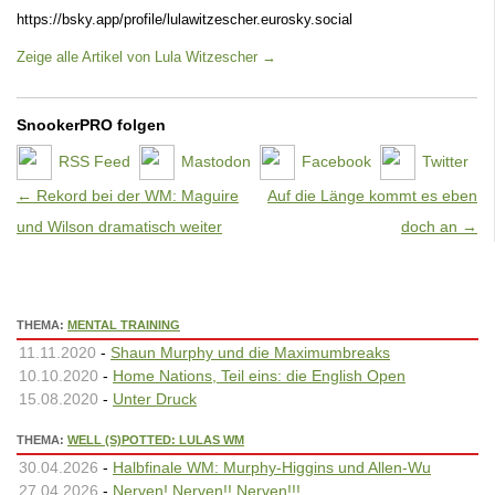
https://bsky.app/profile/lulawitzescher.eurosky.social
Zeige alle Artikel von Lula Witzescher
→
SnookerPRO folgen
RSS Feed
Mastodon
Facebook
Twitter
Artikel-Navigation
←
Rekord bei der WM: Maguire
Auf die Länge kommt es eben
und Wilson dramatisch weiter
doch an
→
THEMA:
MENTAL TRAINING
11.11.2020
-
Shaun Murphy und die Maximumbreaks
10.10.2020
-
Home Nations, Teil eins: die English Open
15.08.2020
-
Unter Druck
THEMA:
WELL (S)POTTED: LULAS WM
30.04.2026
-
Halbfinale WM: Murphy-Higgins und Allen-Wu
27.04.2026
-
Nerven! Nerven!! Nerven!!!