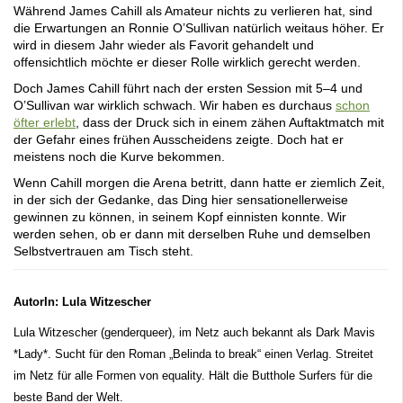
Während James Cahill als Amateur nichts zu verlieren hat, sind
die Erwartungen an Ronnie O’Sullivan natürlich weitaus höher. Er
wird in diesem Jahr wieder als Favorit gehandelt und
offensichtlich möchte er dieser Rolle wirklich gerecht werden.
Doch James Cahill führt nach der ersten Session mit 5–4 und
O’Sullivan war wirklich schwach. Wir haben es durchaus
schon
öfter erlebt
, dass der Druck sich in einem zähen Auftaktmatch mit
der Gefahr eines frühen Ausscheidens zeigte. Doch hat er
meistens noch die Kurve bekommen.
Wenn Cahill morgen die Arena betritt, dann hatte er ziemlich Zeit,
in der sich der Gedanke, das Ding hier sensationellerweise
gewinnen zu können, in seinem Kopf einnisten konnte. Wir
werden sehen, ob er dann mit derselben Ruhe und demselben
Selbstvertrauen am Tisch steht.
AutorIn: Lula Witzescher
Lula Witzescher (genderqueer), im Netz auch bekannt als Dark Mavis
*Lady*. Sucht für den Roman „Belinda to break“ einen Verlag. Streitet
im Netz für alle Formen von equality. Hält die Butthole Surfers für die
beste Band der Welt.