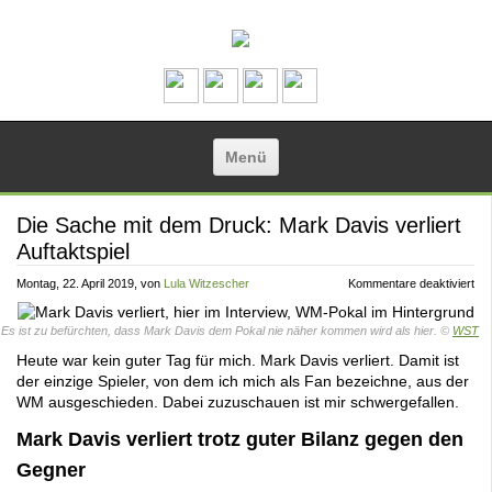
Zum Inhalt springen
Menü
Die Sache mit dem Druck: Mark Davis verliert
Auftaktspiel
für
Montag, 22. April 2019
, von
Lula Witzescher
Kommentare deaktiviert
Die
Sa
mit
Es ist zu befürchten, dass Mark Davis dem Pokal nie näher kommen wird als hier. ©
WST
de
Dru
Heute war kein guter Tag für mich. Mark Davis verliert. Damit ist
Ma
der einzige Spieler, von dem ich mich als Fan bezeichne, aus der
Dav
verl
WM ausgeschieden. Dabei zuzuschauen ist mir schwergefallen.
Auf
Mark Davis verliert trotz guter Bilanz gegen den
Gegner