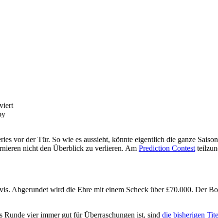
für
iert
Home
Nations,
Teil
ries vor der Tür. So wie es aussieht, könnte eigentlich die ganze Sai
eins:
rnieren nicht den Überblick zu verlieren. Am
Prediction Contest
teilzun
die
English
Open
is. Abgerundet wird die Ehre mit einem Scheck über £70.000. Der Bonus
 Runde vier immer gut für Überraschungen ist, sind
die bisherigen Ti