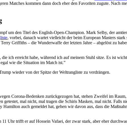
ängeren Matches kommen dann doch eher den Favoriten zugute. Nach meh
g
Kampf um den Titel des English-Open-Champion. Mark Selby, der amtie
liste
, vorbei, danach wartet vielleicht der beim European Masters stark
erry Griffiths – die Wunderwaffe der letzten Jahre – abgelöst zu habe
 die ich erreicht habe, während ich auf meinem Stuhl sitze. Es ist wicht
egal wie die Situation im Match ist.”
d Trump wieder von der Spitze der Weltrangliste zu verdrängen.
gen Corona-Bedenken zurückgezogen hat, stehen Zweifel im Raum, ob 
n getestet, mal nicht, mal tragen die Schiris Masken, mal nicht. Fall
 Hamilton auch gemeldet hat, gehen wir davon aus, dass die Maßnah
11 Uhr trifft er auf Hossein Vafaei, der zwar stark, aber eher durchwac