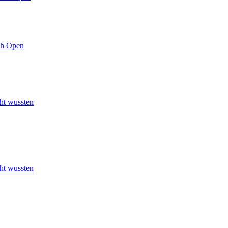
ish Open
cht wussten
cht wussten