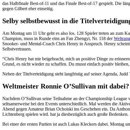
das Halbfinale Best-of-11 und das Finale Best-of-17 gespielt. Die l
gegen Gilbert eher einseitig.
Selby selbstbewusst in die Titelverteidigun
Am Montag um 11 Uhr geht es also los. 128 Spieler treten an zum 
Champion, muss in Runde eins an Fan Zhengyi, Nr. 118 der
Weltrang
Snooker- und Mental-Coach Chris Henry in Anspruch. Henry scheint T
Selbstvertrauen.
“Chris Henry hat mir beigebracht, mich an positive Dinge zu erinnern,
Grund, es nicht wieder zu schaffen. Du musst einfach positiv bleiben, 
Neben der Titelverteidigung steht langfristig auf seiner Agenda, Jud
Weltmeister Ronnie O’Sullivan mit dabei?
Nachdem O’Sullivan seine Teilnahme an der Championship League we
seltsamerweise bei den Events unterschiedlich. Mal werden die Aktive
Abend gegen Amateur Brian Ochoiski ins Geschehen ein. Da Anthony
Lichtenberg spielen wird. hat ja diesbezüglich auch große Bedenken.
Bei einer der ersten Partien ist auch Lukas Kleckers dabei. Montag um 