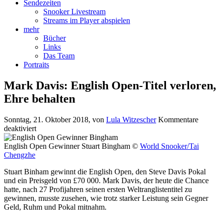
Sendezeiten
Snooker Livestream
Streams im Player abspielen
mehr
Bücher
Links
Das Team
Portraits
Mark Davis: English Open-Titel verloren,
Ehre behalten
Sonntag, 21. Oktober 2018
, von
Lula Witzescher
Kommentare
für
deaktiviert
Mark
Davis:
English Open Gewinner Stuart Bingham ©
World Snooker/Tai
English
Chengzhe
Open-
Stuart Binham gewinnt die English Open, den Steve Davis Pokal
Titel
und ein Preisgeld von £70 000. Mark Davis, der heute die Chance
verloren,
hatte, nach 27 Profijahren seinen ersten Weltranglistentitel zu
Ehre
gewinnen, musste zusehen, wie trotz starker Leistung sein Gegner
behalten
Geld, Ruhm und Pokal mitnahm.