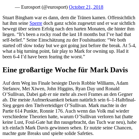
— Eurosport (@eurosport)
October 21, 2018
Stuart Bingham war es dann, dem die Tränen kamen. Offensichtlich
hat ihm seine
Sperre
doch ganz schön zugesetzt und er war sichtlich
bewegt über seinen Erfolg nach den harten Monaten, die hinter ihm
liegen. “It’s been a rocky road the last 18 months but I’ve had that
self-belief.” Seine Einschätzung zu der Foulsituation: “We both
started off slow today but we got going just before the break. At 5-4,
what a big turning point, fair play to Mark for owning up. Had it
been 6-4 I’d have been fearing the worst.”
Eine großartige Woche für Mark Davis
Auf dem Weg ins Finale besiegte Davis Robbie Williams, Adam
Stefanov, Mei Xiwen, John Higgins, Ryan Day und Ronald
O’Sullivan, Dabei gab er nie mehr als zwei Frames an den Gegner
ab. Die meiste Aufmerksamkeit bekam natürlich sein 6–1-Halbfinal-
Sieg gegen den Titelverteidiger O’Sullivan. Mark machte in der
Partie 614 Punkte, Ronnie 176. Auch wenn das Volk mal wieder
verschiedene Theorien hatte, warum O’Sullivan verloren hat (hatte
keine Lust, Foul-Gate hat ihn rausgebracht, das Tuch war neu), habe
ich einfach Mark Davis gewinnen sehen. Er nutzte seine Chancen,
machte gute Breaks und spielte solide Safeties.