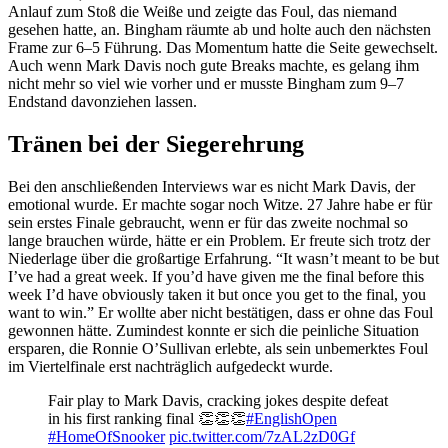
Anlauf zum Stoß die Weiße und zeigte das Foul, das niemand
gesehen hatte, an. Bingham räumte ab und holte auch den nächsten
Frame zur 6–5 Führung. Das Momentum hatte die Seite gewechselt.
Auch wenn Mark Davis noch gute Breaks machte, es gelang ihm
nicht mehr so viel wie vorher und er musste Bingham zum 9–7
Endstand davonziehen lassen.
Tränen bei der Siegerehrung
Bei den anschließenden Interviews war es nicht Mark Davis, der
emotional wurde. Er machte sogar noch Witze. 27 Jahre habe er für
sein erstes Finale gebraucht, wenn er für das zweite nochmal so
lange brauchen würde, hätte er ein Problem. Er freute sich trotz der
Niederlage über die großartige Erfahrung. “It wasn’t meant to be but
I’ve had a great week. If you’d have given me the final before this
week I’d have obviously taken it but once you get to the final, you
want to win.” Er wollte aber nicht bestätigen, dass er ohne das Foul
gewonnen hätte. Zumindest konnte er sich die peinliche Situation
ersparen, die Ronnie O’Sullivan erlebte, als sein unbemerktes Foul
im Viertelfinale erst nachträglich aufgedeckt wurde.
Fair play to Mark Davis, cracking jokes despite defeat
in his first ranking final 👏👏👏
#EnglishOpen
#HomeOfSnooker
pic.twitter.com/7zAL2zD0Gf