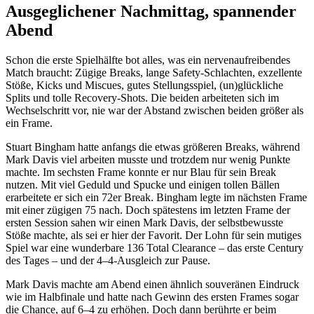
Ausgeglichener Nachmittag, spannender
Abend
Schon die erste Spielhälfte bot alles, was ein nervenaufreibendes
Match braucht: Zügige Breaks, lange Safety-Schlachten, exzellente
Stöße, Kicks und Miscues, gutes Stellungsspiel, (un)glückliche
Splits und tolle Recovery-Shots. Die beiden arbeiteten sich im
Wechselschritt vor, nie war der Abstand zwischen beiden größer als
ein Frame.
Stuart Bingham hatte anfangs die etwas größeren Breaks, während
Mark Davis viel arbeiten musste und trotzdem nur wenig Punkte
machte. Im sechsten Frame konnte er nur Blau für sein Break
nutzen. Mit viel Geduld und Spucke und einigen tollen Bällen
erarbeitete er sich ein 72er Break. Bingham legte im nächsten Frame
mit einer zügigen 75 nach. Doch spätestens im letzten Frame der
ersten Session sahen wir einen Mark Davis, der selbstbewusste
Stöße machte, als sei er hier der Favorit. Der Lohn für sein mutiges
Spiel war eine wunderbare 136 Total Clearance – das erste Century
des Tages – und der 4–4-Ausgleich zur Pause.
Mark Davis machte am Abend einen ähnlich souveränen Eindruck
wie im Halbfinale und hatte nach Gewinn des ersten Frames sogar
die Chance, auf 6–4 zu erhöhen. Doch dann berührte er beim