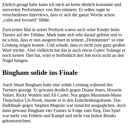
Ehrlich gesagt habe kann ich mich an keine ähnlich konstante und
souveräne Performance von ihm erinnern. Er selber sagte in
verschiedenen Interviews, dass er sich die ganze Woche schon
„calm and focused“ fühlte.
Zum ersten Mal in seiner Profizeit waren auch seine Kinder beim
Turnier auf der Tribüne. Mark hatte sich sehr darauf gefreut und es
ist schön, dass er nun ausgerechnet in seinem „Heimturnier“ so eine
Leistung zeigen konnte. Und schade, dass es nicht zum ganz großen
Wurf reichte. Aber vielleicht hat das ja auch etwas Gutes: Solange er
noch keinen Titel hat, wird er hoffentlich den Job noch nicht an den
Nagel hängen.
Bingham solide ins Finale
Auch Stuart Bingham hatte eine solide Leistung während des
Turniers gezeigt. Er gewann deutlich gegen Duane Jones, Hossein
Vafaei, Ricky Walden und Ali Carter. Nur gegen Maximum-Mann
Thepchaiya Un-Nooh, musste er in den Entscheidungsframe. Das
Halbfinale gegen Stephen Maguire war zunächst ausgeglichen, doch
dann gewann Bingham vier Frames in Folge zum Sieg. Das Spiel
war mehr von Fehlern und Kampf und nicht von hohen Breaks
gekennzeichnet.