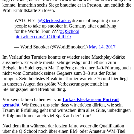
konnte. Immerhin sechs Siege brauchte er in Preston, um endlich die
Profi-Eintrittskarte zu lösen.
WATCH ? |
@KleckersLukas
dreams of inspiring more
people to take up snooker in Germany after qualifying
for the World Tour. ????
#QSchool
pic.twitter.com/GOU0pPtILO
— World Snooker (@WorldSnooker1)
May 14, 2017
Im Verlauf des Turniers konnte er wieder seine Matchplay-Stärke
ausspielen. Er wirkte mental sehr gefestigt und ließ sich zum
Beispiel im Spiel gegen Ma TingPeng nach einer 3–0-Führung auch
nicht vom Comeback seines Gegners zum 3–3 aus der Ruhe
bringen. Sein höchstes Break im Turnier war eine 76 und hier liegt
in unseren Augen das größte Verbesserungspotential: im
Stellungsspiel und Breakbuilding.
Vor zwei Jahren haben wir von
Lukas Kleckers ein Portrait
gemacht
. Wir freuen uns sehr, dass wir erleben dürfen, wie sein
Traum in Erfüllung geht und wünschen ihm alles Gute, unbedingten
Erfolg und immer auch viel Spaß auf der Tour!
Nachdem ihm während der letzten Jahre weder die Qualifikation
über die Q-School noch über einen EM- oder Amateur-WM-Titel