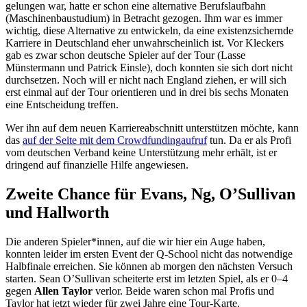
gelungen war, hatte er schon eine alternative Berufslaufbahn
(Maschinenbaustudium) in Betracht gezogen. Ihm war es immer
wichtig, diese Alternative zu entwickeln, da eine existenzsichernde
Karriere in Deutschland eher unwahrscheinlich ist. Vor Kleckers
gab es zwar schon deutsche Spieler auf der Tour (Lasse
Münstermann und Patrick Einsle), doch konnten sie sich dort nicht
durchsetzen. Noch will er nicht nach England ziehen, er will sich
erst einmal auf der Tour orientieren und in drei bis sechs Monaten
eine Entscheidung treffen.
Wer ihn auf dem neuen Karriereabschnitt unterstützen möchte, kann
das
auf der Seite mit dem Crowdfundingaufruf
tun. Da er als Profi
vom deutschen Verband keine Unterstützung mehr erhält, ist er
dringend auf finanzielle Hilfe angewiesen.
Zweite Chance für Evans, Ng, O’Sullivan
und Hallworth
Die anderen Spieler*innen, auf die wir hier ein Auge haben,
konnten leider im ersten Event der Q-School nicht das notwendige
Halbfinale erreichen. Sie können ab morgen den nächsten Versuch
starten. Sean O’Sullivan scheiterte erst im letzten Spiel, als er 0–4
gegen
Allen Taylor
verlor. Beide waren schon mal Profis und
Taylor hat jetzt wieder für zwei Jahre eine Tour-Karte.