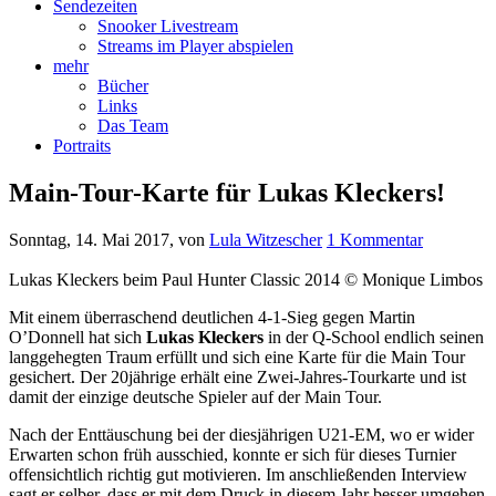
Sendezeiten
Snooker Livestream
Streams im Player abspielen
mehr
Bücher
Links
Das Team
Portraits
Main-Tour-Karte für Lukas Kleckers!
Sonntag, 14. Mai 2017
, von
Lula Witzescher
1 Kommentar
Lukas Kleckers beim Paul Hunter Classic 2014 © Monique Limbos
Mit einem überraschend deutlichen 4-1-Sieg gegen Martin
O’Donnell hat sich
Lukas Kleckers
in der Q-School endlich seinen
langgehegten Traum erfüllt und sich eine Karte für die Main Tour
gesichert. Der 20jährige erhält eine Zwei-Jahres-Tourkarte und ist
damit der einzige deutsche Spieler auf der Main Tour.
Nach der Enttäuschung bei der diesjährigen U21-EM, wo er wider
Erwarten schon früh ausschied, konnte er sich für dieses Turnier
offensichtlich richtig gut motivieren. Im anschließenden Interview
sagt er selber, dass er mit dem Druck in diesem Jahr besser umgehen