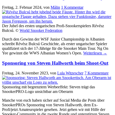
Freitag, 2. Februar 2024
, von
Målin
1 Kommentar
Der Jubel des ersten ungarischen Profi-Snookerspielers Révész
Bulcsú. ©
World Snooker Federation
Durch den Gewinn der WSF Junior Championship in Albanien
schreibt Révész Bulcsú Geschichte, als erster ungarischer Spieler
qualifiziert sich der 17-Jährige für die Snooker Main Tour. Ng On
Yee gewinnt die WWS Albanian Women’s Open.
Weiterlesen
→
Sponsoring von Steven Hallworth beim Shoot-Out
Freitag, 24. November 2023
, von
Lula Witzescher
7 Kommentare
Sponsoring mit begrenztem Werbeeffekt: Steven trägt das
SnookerPRO-Logo unsichtbar am Oberarm
Manche von euch haben sicher auf Social Media die Posts über
SnookerPROs Sponsoring von Steven Hallworth, dem Ex-
Profi/jetzt Amateurspieler gesehen. Jetzt gehen wir mit Hilfe der
Snooker-Community in die zweite Runde und unterstützen Steven