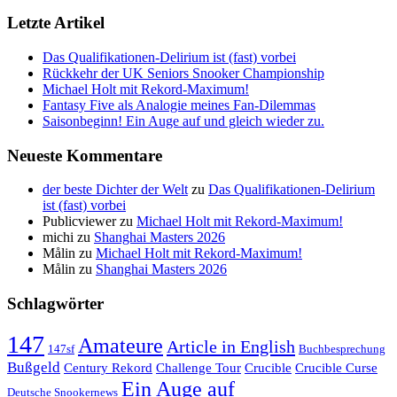
Letzte Artikel
Das Qualifikationen-Delirium ist (fast) vorbei
Rückkehr der UK Seniors Snooker Championship
Michael Holt mit Rekord-Maximum!
Fantasy Five als Analogie meines Fan-Dilemmas
Saisonbeginn! Ein Auge auf und gleich wieder zu.
Neueste Kommentare
der beste Dichter der Welt
zu
Das Qualifikationen-Delirium
ist (fast) vorbei
Publicviewer
zu
Michael Holt mit Rekord-Maximum!
michi
zu
Shanghai Masters 2026
Målin
zu
Michael Holt mit Rekord-Maximum!
Målin
zu
Shanghai Masters 2026
Schlagwörter
147
Amateure
Article in English
147sf
Buchbesprechung
Bußgeld
Century Rekord
Challenge Tour
Crucible
Crucible Curse
Ein Auge auf
Deutsche Snookernews