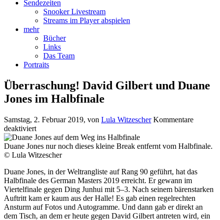
Sendezeiten
Snooker Livestream
Streams im Player abspielen
mehr
Bücher
Links
Das Team
Portraits
Überraschung! David Gilbert und Duane
Jones im Halbfinale
Samstag, 2. Februar 2019
, von
Lula Witzescher
Kommentare
für
deaktiviert
Überraschung!
David
Duane Jones nur noch dieses kleine Break entfernt vom Halbfinale.
Gilbert
© Lula Witzescher
und
Duane Jones, in der Weltrangliste auf Rang 90 geführt, hat das
Duane
Halbfinale des German Masters 2019 erreicht. Er gewann im
Jones
Viertelfinale gegen Ding Junhui mit 5–3.
Nach seinem bärenstarken
im
Auftritt kam er kaum aus der Halle! Es gab einen regelrechten
Halbfinale
Ansturm auf Fotos und Autogramme. Und dann gab er direkt an
dem Tisch, an dem er heute gegen David Gilbert antreten wird, ein