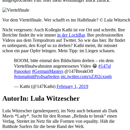
ausgesprochener Fan. Hier mein wehmütiger Blick zurück.
Vor dem Viertelfinale. Wer schafft es ins Halbfinale? © Lula Witzesc
Nicht vergessen: Auch Kollegin Kathi ist vor Ort und schreibt. Ihre
Berichte findet ihr wie immer
in der LochBar
. Ihre professionellen
Videos aus dem Tempodrom auf Twitter. So wie das hier. Ihr findet
es unbequem, den Kopf so zu drehen? Kathi meint, ihr müsstet
schon ein paar Opfer bringen. Mein Tipp: im Liegen schauen.
BOOM, bitte einmal den Bildschirm drehen – ein dem
Viertelfinalwahnsinn angemessenes Video 😁
#147sf
#snooker
#GermanMasters
@147BreakOff
#einmalmitProfisarbeiten
pic.twitter.com/xZJ02cxugh
— Kathi (@147Kathi)
February 1, 2019
AutorIn: Lula Witzescher
Lula Witzescher (genderqueer), im Netz auch bekannt als Dark
Mavis *Lady*. Sucht für den Roman „Belinda to break“ einen
Verlag. Streitet im Netz für alle Formen von equality. Hält die
Butthole Surfers für die beste Band der Welt.