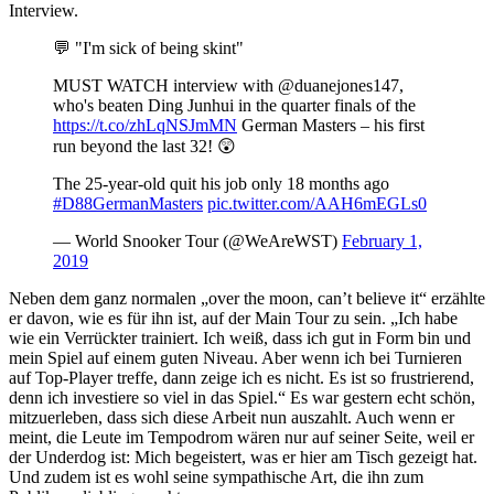
Interview.
💬 "I'm sick of being skint"
MUST WATCH interview with @duanejones147,
who's beaten Ding Junhui in the quarter finals of the
https://t.co/zhLqNSJmMN
German Masters – his first
run beyond the last 32! 😲
The 25-year-old quit his job only 18 months ago
#D88GermanMasters
pic.twitter.com/AAH6mEGLs0
— World Snooker Tour (@WeAreWST)
February 1,
2019
Neben dem ganz normalen „over the moon, can’t believe it“ erzählte
er davon, wie es für ihn ist, auf der Main Tour zu sein. „Ich habe
wie ein Verrückter trainiert. Ich weiß, dass ich gut in Form bin und
mein Spiel auf einem guten Niveau. Aber wenn ich bei Turnieren
auf Top-Player treffe, dann zeige ich es nicht. Es ist so frustrierend,
denn ich investiere so viel in das Spiel.“ Es war gestern echt schön,
mitzuerleben, dass sich diese Arbeit nun auszahlt. Auch wenn er
meint, die Leute im Tempodrom wären nur auf seiner Seite, weil er
der Underdog ist: Mich begeistert, was er hier am Tisch gezeigt hat.
Und zudem ist es wohl seine sympathische Art, die ihn zum