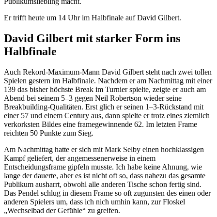
Publikumsliebling macht.
Er trifft heute um 14 Uhr im Halbfinale auf David Gilbert.
David Gilbert mit starker Form ins
Halbfinale
Auch Rekord-Maximum-Mann David Gilbert steht nach zwei tollen
Spielen gestern im Halbfinale. Nachdem er am Nachmittag mit einer
139 das bisher höchste Break im Turnier spielte, zeigte er auch am
Abend bei seinem 5–3 gegen Neil Robertson wieder seine
Breakbuilding-Qualitäten. Erst glich er seinen 1–3-Rückstand mit
einer 57 und einem Century aus, dann spielte er trotz eines ziemlich
verkorksten Bildes eine framegewinnende 62. Im letzten Frame
reichten 50 Punkte zum Sieg.
Am Nachmittag hatte er sich mit Mark Selby einen hochklassigen
Kampf geliefert, der angemessenerweise in einem
Entscheidungsframe gipfeln musste. Ich habe keine Ahnung, wie
lange der dauerte, aber es ist nicht oft so, dass nahezu das gesamte
Publikum ausharrt, obwohl alle anderen Tische schon fertig sind.
Das Pendel schlug in diesem Frame so oft zugunsten des einen oder
anderen Spielers um, dass ich nich umhin kann, zur Floskel
„Wechselbad der Gefühle“ zu greifen.