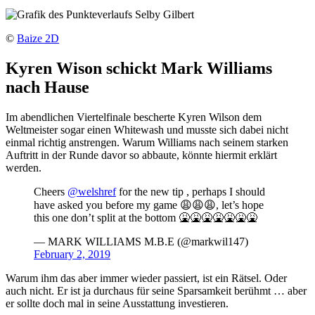
©
Baize 2D
Kyren Wison schickt Mark Williams
nach Hause
Im abendlichen Viertelfinale bescherte Kyren Wilson dem
Weltmeister sogar einen Whitewash und musste sich dabei nicht
einmal richtig anstrengen. Warum Williams nach seinem starken
Auftritt in der Runde davor so abbaute, könnte hiermit erklärt
werden.
Cheers
@welshref
for the new tip , perhaps I should
have asked you before my game 😩😩😩, let’s hope
this one don’t split at the bottom 🤮🤮🤮🤮🤮🤮🤮
— MARK WILLIAMS M.B.E (@markwil147)
February 2, 2019
Warum ihm das aber immer wieder passiert, ist ein Rätsel. Oder
auch nicht. Er ist ja durchaus für seine Sparsamkeit berühmt … aber
er sollte doch mal in seine Ausstattung investieren.