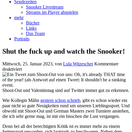
Sendezeiten
Snooker Livestream
Streams im Player abspielen
mehr
Bücher
Links
Das Team
Portraits
Shut the fuck up and watch the Snooker!
Mittwoch, 25. Januar 2023
, von
Lula Witzescher
Kommentare
für
deaktiviert
Shut
the
fuck
up
Shoot-Out und Valentinstag sind auf Twitter immer gut zu erkennen.
and
Wie Kollegin Målin
gestern schon schrieb
, gibt es schon wieder ein
watch
paar nicht so gute Neuigkeiten rund um unseren Lieblingssport. Und
the
obwohl mit Shoot-Out und German Masters zwei Turniere anstehen,
Snooker!
die ich sehr gerne mag, ist mir ein bisschen die Lust vergangen.
Denn bei all der berechtigten Kritik ist es immer mehr zu einem
Seitensport geworden, sich lautstark zu beschweren. Neben dem