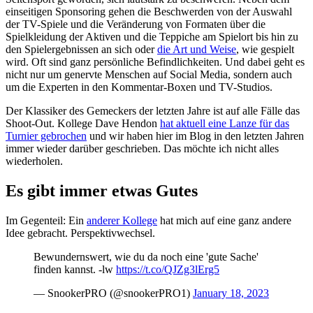
einseitigen Sponsoring gehen die Beschwerden von der Auswahl
der TV-Spiele und die Veränderung von Formaten über die
Spielkleidung der Aktiven und die Teppiche am Spielort bis hin zu
den Spielergebnissen an sich oder
die Art und Weise
, wie gespielt
wird. Oft sind ganz persönliche Befindlichkeiten. Und dabei geht es
nicht nur um genervte Menschen auf Social Media, sondern auch
um die Experten in den Kommentar-Boxen und TV-Studios.
Der Klassiker des Gemeckers der letzten Jahre ist auf alle Fälle das
Shoot-Out. Kollege Dave Hendon
hat aktuell eine Lanze für das
Turnier gebrochen
und wir haben hier im Blog in den letzten Jahren
immer wieder darüber geschrieben. Das möchte ich nicht alles
wiederholen.
Es gibt immer etwas Gutes
Im Gegenteil: Ein
anderer Kollege
hat mich auf eine ganz andere
Idee gebracht. Perspektivwechsel.
Bewundernswert, wie du da noch eine 'gute Sache'
finden kannst. -lw
https://t.co/QJZg3lErg5
— SnookerPRO (@snookerPRO1)
January 18, 2023