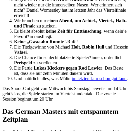
nicht wieder nur die immerselben Nasen. Wer erinnert sich
nicht? Daniel Womersley hat im letzten Jahr das Viertelfinale
erreicht!
Wir brauchen nur
einen Abend, um Achtel-, Viertel-, Halb-
und Finale
zu gucken.
Es bleibt absolut
keine Zeit für Enttäuschung
, wenn dein’e
Favorit*in rausfliegt.
Keine „Gwaaahn Ronnie
“-Rufe!
Die Titelgewinne von Michael
Holt, Robin Hull
und Hossein
Vafaei
.
Die Chance für schlechtplatzierte Spieler*innen, ordentlich
Preisgeld
zu verdienen.
Die Partie
Lukas Kleckers gegen Rod Lawler
. Das Beste
ist, dass sie nur zehn Minuten dauern wird.
Und natürlich alles, was Målin
im letzten Jahr schon gut fand
.
Das Shoot-Out geht von Mittwoch bis Samstag. Jeweils um 14 Uhr
geht’s los, die Spiele starten im Viertelstundentakt. Die zweite
Session beginnt um 20 Uhr.
Das German Masters mit entspanntem
Zeitplan