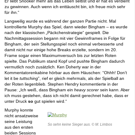
Er liebt Snooker mehr als das Leben selbst und er hat es verdient
zu gewinnen. Auch wenn ich enttäuscht bin, ich freue mich sehr
für ihn.“
Langweilig wurde es während der ganzen Partie nicht. Mal
kontrollierte Murphy das Spiel, dann wieder Bingham – es wurde
nach der klassischen „Päckchenstrategie“ gespielt. Die
Nachmittagssession begann mit vier Gewinnframes in Folge für
Bingham, der sein Stellungsspiel noch einmal verbesserte und
damit nicht nur einige hohe Breaks erzielte, sondern im 20.
Frame sogar einen Maximumversuch bis zur letzten Roten
spielte. Das Publikum stand Kopf und pushte Bingham dadurch
vermutlich noch zusätzlich. Ken Doherty war in der
Kommentatorenkabine hörbar aus dem Häuschen: “Ohhh! Don’t
let it be
tuttsching
”, rief er gleich mehrmals, als der Spielball an
der Roten liegenblieb. Stephen Hendry kommentierte in der
Pause: „Ich weiß, dass Bingham ein
heavy scorer
sein kann. Aber
ich muss gestehen, dass ich nicht damit gerechnet habe, dass er
unter Druck
so
gut spielen wird.“
Murphy konnte
nicht ansatzweise
seine Leistung
So sehn keine Sieger aus. © M. Limbos
aus den ersten
beiden Sessions