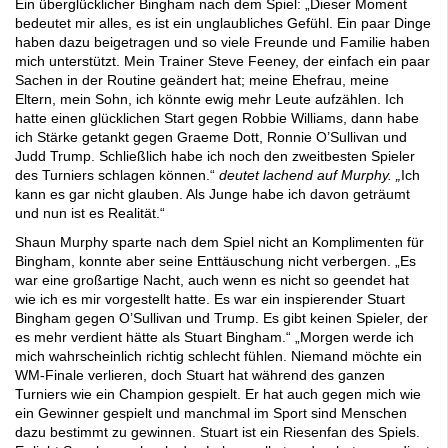
Ein überglücklicher Bingham nach dem Spiel: „Dieser Moment
bedeutet mir alles, es ist ein unglaubliches Gefühl. Ein paar Dinge
haben dazu beigetragen und so viele Freunde und Familie haben
mich unterstützt. Mein Trainer Steve Feeney, der einfach ein paar
Sachen in der Routine geändert hat; meine Ehefrau, meine
Eltern, mein Sohn, ich könnte ewig mehr Leute aufzählen. Ich
hatte einen glücklichen Start gegen Robbie Williams, dann habe
ich Stärke getankt gegen Graeme Dott, Ronnie O’Sullivan und
Judd Trump. Schließlich habe ich noch den zweitbesten Spieler
des Turniers schlagen können.“
deutet lachend auf Murphy. „
Ich
kann es gar nicht glauben. Als Junge habe ich davon geträumt
und nun ist es Realität.“
Shaun Murphy sparte nach dem Spiel nicht an Komplimenten für
Bingham, konnte aber seine Enttäuschung nicht verbergen. „Es
war eine großartige Nacht, auch wenn es nicht so geendet hat
wie ich es mir vorgestellt hatte. Es war ein inspierender Stuart
Bingham gegen O’Sullivan und Trump. Es gibt keinen Spieler, der
es mehr verdient hätte als Stuart Bingham.“ „Morgen werde ich
mich wahrscheinlich richtig schlecht fühlen. Niemand möchte ein
WM-Finale verlieren, doch Stuart hat während des ganzen
Turniers wie ein Champion gespielt. Er hat auch gegen mich wie
ein Gewinner gespielt und manchmal im Sport sind Menschen
dazu bestimmt zu gewinnen. Stuart ist ein Riesenfan des Spiels.