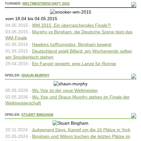
TURNIER:
WELTMEISTERSCHAFT 2015
vom 18.04 bis 04.05.2015
04.05.2015 -
WM 2015: Ein überraschendes Finale?!
03.05.2015 -
Murphy vs Bingham: die Deutsche Szene tippt das
WM-Finale
01.05.2015 -
Hawkins hoffnungslos, Bingham bewegt
01.05.2015 -
Deutschland spielt Billard: am Wochenende selber
am Snookertisch stehen
29.04.2015 -
Ein Fangirl gesteht: eine Lanze für Ronnie
SPIELER:
SHAUN MURPHY
05.05.2026 -
Wu Yize ist der neue Weltmeister
03.05.2026 -
Wu Yize und Shaun Murphy stehen im Finale der
Weltmeisterschaft
SPIELER:
STUART BINGHAM
20.11.2024 -
Judgement Days: Kampf um die 16 Plätze in York
01.05.2024 -
Bingham und Wilson buchen die letzten Plätze im