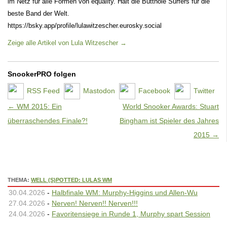
im Netz für alle Formen von equality. Hält die Butthole Surfers für die
beste Band der Welt.
https://bsky.app/profile/lulawitzescher.eurosky.social
Zeige alle Artikel von Lula Witzescher
→
SnookerPRO folgen
RSS Feed
Mastodon
Facebook
Twitter
Artikel-Navigation
←
WM 2015: Ein
World Snooker Awards: Stuart
überraschendes Finale?!
Bingham ist Spieler des Jahres
2015
→
THEMA:
WELL (S)POTTED: LULAS WM
30.04.2026
-
Halbfinale WM: Murphy-Higgins und Allen-Wu
27.04.2026
-
Nerven! Nerven!! Nerven!!!
24.04.2026
-
Favoritensiege in Runde 1, Murphy spart Session