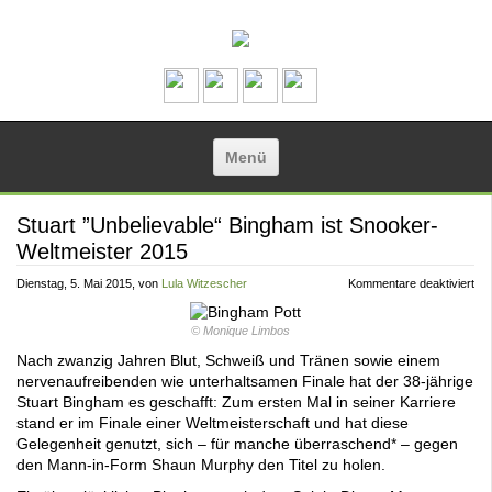
Zum Inhalt springen
Menü
Stuart ”Unbelievable“ Bingham ist Snooker-
Weltmeister 2015
für
Dienstag, 5. Mai 2015
, von
Lula Witzescher
Kommentare deaktiviert
Stu
”Un
Bi
© Monique Limbos
ist
Sno
Nach zwanzig Jahren Blut, Schweiß und Tränen sowie einem
Wel
nervenaufreibenden wie unterhaltsamen Finale hat der 38-jährige
20
Stuart Bingham es geschafft: Zum ersten Mal in seiner Karriere
stand er im Finale einer Weltmeisterschaft und hat diese
Gelegenheit genutzt, sich – für manche überraschend* – gegen
den Mann-in-Form Shaun Murphy den Titel zu holen.