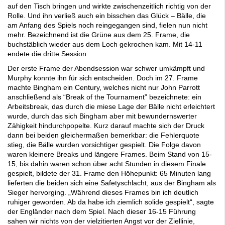
auf den Tisch bringen und wirkte zwischenzeitlich richtig von der
Rolle. Und ihn verließ auch ein bisschen das Glück – Bälle, die
am Anfang des Spiels noch reingegangen sind, fielen nun nicht
mehr. Bezeichnend ist die Grüne aus dem 25. Frame, die
buchstäblich wieder aus dem Loch gekrochen kam. Mit 14-11
endete die dritte Session.
Der erste Frame der Abendsession war schwer umkämpft und
Murphy konnte ihn für sich entscheiden. Doch im 27. Frame
machte Bingham ein Century, welches nicht nur John Parrott
anschließend als “Break of the Tournament” bezeichnete: ein
Arbeitsbreak, das durch die miese Lage der Bälle nicht erleichtert
wurde, durch das sich Bingham aber mit bewundernswerter
Zähigkeit hindurchpopelte. Kurz darauf machte sich der Druck
dann bei beiden gleichermaßen bemerkbar: die Fehlerquote
stieg, die Bälle wurden vorsichtiger gespielt. Die Folge davon
waren kleinere Breaks und längere Frames. Beim Stand von 15-
15, bis dahin waren schon über acht Stunden in diesem Finale
gespielt, bildete der 31. Frame den Höhepunkt: 65 Minuten lang
lieferten die beiden sich eine Safetyschlacht, aus der Bingham als
Sieger hervorging. „Während dieses Frames bin ich deutlich
ruhiger geworden. Ab da habe ich ziemlich solide gespielt“, sagte
der Engländer nach dem Spiel. Nach dieser 16-15 Führung
sahen wir nichts von der vielzitierten Angst vor der Ziellinie,