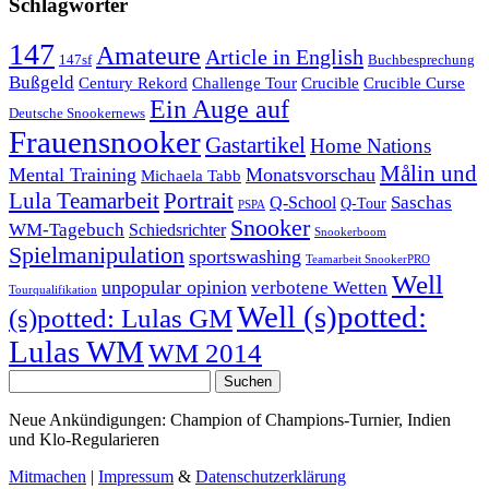
Schlagwörter
147
Amateure
Article in English
147sf
Buchbesprechung
Bußgeld
Century Rekord
Challenge Tour
Crucible
Crucible Curse
Ein Auge auf
Deutsche Snookernews
Frauensnooker
Gastartikel
Home Nations
Målin und
Mental Training
Monatsvorschau
Michaela Tabb
Lula Teamarbeit
Portrait
Saschas
Q-School
Q-Tour
PSPA
Snooker
WM-Tagebuch
Schiedsrichter
Snookerboom
Spielmanipulation
sportswashing
Teamarbeit SnookerPRO
Well
unpopular opinion
verbotene Wetten
Tourqualifikation
Well (s)potted:
(s)potted: Lulas GM
Lulas WM
WM 2014
Suchen
nach:
Neue Ankündigungen: Champion of Champions-Turnier, Indien
und Klo-Regularieren
Mitmachen
|
Impressum
&
Datenschutzerklärung