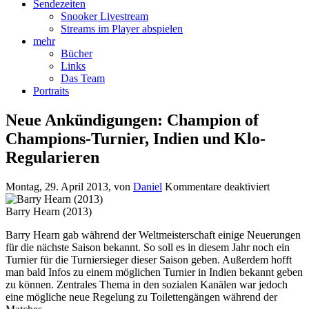
Sendezeiten
Snooker Livestream
Streams im Player abspielen
mehr
Bücher
Links
Das Team
Portraits
Neue Ankündigungen: Champion of
Champions-Turnier, Indien und Klo-
Regularieren
für
Montag, 29. April 2013
, von
Daniel
Kommentare deaktiviert
Neue
Ankündi
Barry Hearn (2013)
Champio
Barry Hearn gab während der Weltmeisterschaft einige Neuerungen
of
für die nächste Saison bekannt. So soll es in diesem Jahr noch ein
Champio
Turnier für die Turniersieger dieser Saison geben. Außerdem hofft
Turnier,
man bald Infos zu einem möglichen Turnier in Indien bekannt geben
Indien
zu können. Zentrales Thema in den sozialen Kanälen war jedoch
und
eine mögliche neue Regelung zu Toilettengängen während der
Klo-