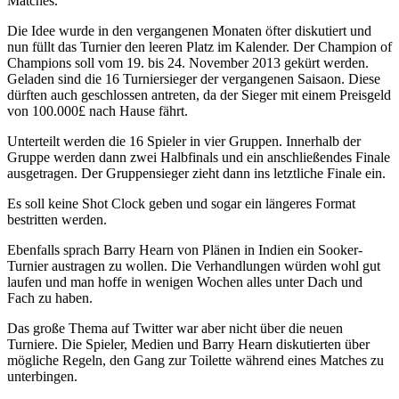
Matches.
Regulari
Die Idee wurde in den vergangenen Monaten öfter diskutiert und
nun füllt das Turnier den leeren Platz im Kalender. Der Champion of
Champions soll vom 19. bis 24. November 2013 gekürt werden.
Geladen sind die 16 Turniersieger der vergangenen Saisaon. Diese
dürften auch geschlossen antreten, da der Sieger mit einem Preisgeld
von 100.000£ nach Hause fährt.
Unterteilt werden die 16 Spieler in vier Gruppen. Innerhalb der
Gruppe werden dann zwei Halbfinals und ein anschließendes Finale
ausgetragen. Der Gruppensieger zieht dann ins letztliche Finale ein.
Es soll keine Shot Clock geben und sogar ein längeres Format
bestritten werden.
Ebenfalls sprach Barry Hearn von Plänen in Indien ein Sooker-
Turnier austragen zu wollen. Die Verhandlungen würden wohl gut
laufen und man hoffe in wenigen Wochen alles unter Dach und
Fach zu haben.
Das große Thema auf Twitter war aber nicht über die neuen
Turniere. Die Spieler, Medien und Barry Hearn diskutierten über
mögliche Regeln, den Gang zur Toilette während eines Matches zu
unterbingen.