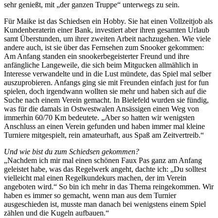
sehr genießt, mit „der ganzen Truppe“ unterwegs zu sein.
Für Maike ist das Schiedsen ein Hobby. Sie hat einen Vollzeitjob als
Kundenberaterin einer Bank, investiert aber ihren gesamten Urlaub
samt Überstunden, um ihrer zweiten Arbeit nachzugehen. Wie viele
andere auch, ist sie über das Fernsehen zum Snooker gekommen:
Am Anfang standen ein snookerbegeisterter Freund und ihre
anfängliche Langeweile, die sich beim Mitgucken allmählich in
Interesse verwandelte und in die Lust mündete, das Spiel mal selber
auszuprobieren. Anfangs ging sie mit Freunden einfach just for fun
spielen, doch irgendwann wollten sie mehr und haben sich auf die
Suche nach einem Verein gemacht. In Bielefeld wurden sie fündig,
was für die damals in Ostwestwalen Ansässigen einen Weg von
immerhin 60/70 Km bedeutete. „Aber so hatten wir wenigsten
Anschluss an einen Verein gefunden und haben immer mal kleine
Turniere mitgespielt, rein amateurhaft, aus Spaß am Zeitvertreib.“
Und wie bist du zum Schiedsen gekommen?
„Nachdem ich mir mal einen schönen Faux Pas ganz am Anfang
geleistet habe, was das Regelwerk angeht, dachte ich: „Du solltest
vielleicht mal einen Regelkundekurs machen, der im Verein
angeboten wird.“ So bin ich mehr in das Thema reingekommen. Wir
haben es immer so gemacht, wenn man aus dem Turnier
ausgeschieden ist, musste man danach bei wenigstens einem Spiel
zählen und die Kugeln aufbauen.“