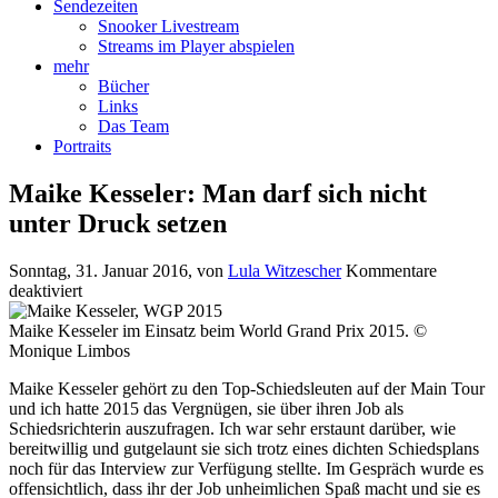
Sendezeiten
Snooker Livestream
Streams im Player abspielen
mehr
Bücher
Links
Das Team
Portraits
Maike Kesseler: Man darf sich nicht
unter Druck setzen
Sonntag, 31. Januar 2016
, von
Lula Witzescher
Kommentare
für
deaktiviert
Maike
Kesseler:
Maike Kesseler im Einsatz beim World Grand Prix 2015. ©
Man
Monique Limbos
darf
Maike Kesseler gehört zu den Top-Schiedsleuten auf der Main Tour
sich
und ich hatte 2015 das Vergnügen, sie über ihren Job als
nicht
Schiedsrichterin auszufragen. Ich war sehr erstaunt darüber, wie
unter
bereitwillig und gutgelaunt sie sich trotz eines dichten Schiedsplans
Druck
noch für das Interview zur Verfügung stellte. Im Gespräch wurde es
setzen
offensichtlich, dass ihr der Job unheimlichen Spaß macht und sie es