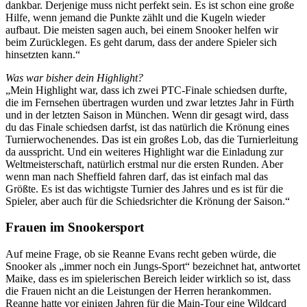
dankbar. Derjenige muss nicht perfekt sein. Es ist schon eine große
Hilfe, wenn jemand die Punkte zählt und die Kugeln wieder
aufbaut. Die meisten sagen auch, bei einem Snooker helfen wir
beim Zurücklegen. Es geht darum, dass der andere Spieler sich
hinsetzten kann.“
Was war bisher dein Highlight?
„Mein Highlight war, dass ich zwei PTC-Finale schiedsen durfte,
die im Fernsehen übertragen wurden und zwar letztes Jahr in Fürth
und in der letzten Saison in München. Wenn dir gesagt wird, dass
du das Finale schiedsen darfst, ist das natürlich die Krönung eines
Turnierwochenendes. Das ist ein großes Lob, das die Turnierleitung
da ausspricht. Und ein weiteres Highlight war die Einladung zur
Weltmeisterschaft, natürlich erstmal nur die ersten Runden. Aber
wenn man nach Sheffield fahren darf, das ist einfach mal das
Größte. Es ist das wichtigste Turnier des Jahres und es ist für die
Spieler, aber auch für die Schiedsrichter die Krönung der Saison.“
Frauen im Snookersport
Auf meine Frage, ob sie Reanne Evans recht geben würde, die
Snooker als „immer noch ein Jungs-Sport“ bezeichnet hat, antwortet
Maike, dass es im spielerischen Bereich leider wirklich so ist, dass
die Frauen nicht an die Leistungen der Herren herankommen.
Reanne hatte vor einigen Jahren für die Main-Tour eine Wildcard