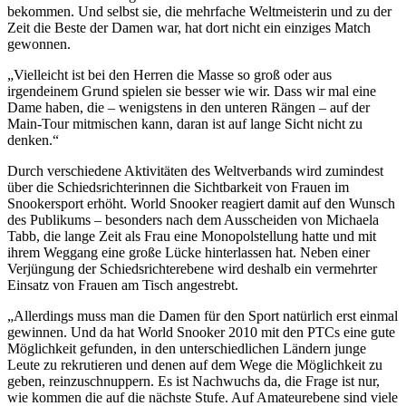
bekommen. Und selbst sie, die mehrfache Weltmeisterin und zu der
Zeit die Beste der Damen war, hat dort nicht ein einziges Match
gewonnen.
„Vielleicht ist bei den Herren die Masse so groß oder aus
irgendeinem Grund spielen sie besser wie wir. Dass wir mal eine
Dame haben, die – wenigstens in den unteren Rängen – auf der
Main-Tour mitmischen kann, daran ist auf lange Sicht nicht zu
denken.“
Durch verschiedene Aktivitäten des Weltverbands wird zumindest
über die Schiedsrichterinnen die Sichtbarkeit von Frauen im
Snookersport erhöht. World Snooker reagiert damit auf den Wunsch
des Publikums – besonders nach dem Ausscheiden von Michaela
Tabb, die lange Zeit als Frau eine Monopolstellung hatte und mit
ihrem Weggang eine große Lücke hinterlassen hat. Neben einer
Verjüngung der Schiedsrichterebene wird deshalb ein vermehrter
Einsatz von Frauen am Tisch angestrebt.
„Allerdings muss man die Damen für den Sport natürlich erst einmal
gewinnen. Und da hat World Snooker 2010 mit den PTCs eine gute
Möglichkeit gefunden, in den unterschiedlichen Ländern junge
Leute zu rekrutieren und denen auf dem Wege die Möglichkeit zu
geben, reinzuschnuppern. Es ist Nachwuchs da, die Frage ist nur,
wie kommen die auf die nächste Stufe. Auf Amateurebene sind viele