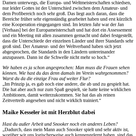
Damen unterwegs, die Europa- und Weltmeisterschaften schiedsen,
nur leider Gottes ist der Unterschied zwischen dem Amateur- und
dem Profibereich noch sehr groß. Das liegt auch daran, dass die
Bereiche früher sehr eigenständig gearbeitet haben und erst kürzlich
eine Kooperation eingegangen sind. Im letzten Jahr war der Jan
[Verhaas] bei der Europameisterschaft und hat dort ein Assessement
und ein Meeting mit allen zusammen gemacht und dabei festgestellt,
dass die Unterschiede der einzelnen Länder und ihrer Standards sehr
groß sind. Der Amateur- und der Weltverband haben sich jetzt
abgesprochen, die Standards in den Ländern untereinander
anzupassen. Dann ist die Schwelle nicht mehr so hoch.“
Wir haben es ja schon angesprochen: Man muss die Frauen sehen
können. Wie hast du das denn damals im Verein wahrgenommen?
Warst du da die einzige Frau auf weiter Flur?
„Im Prinzip ja, es gab noch eine andere, die ab und zu gespielt hat.
Die hat aber auch nur zum Spaß gespielt, sie hatte keine wirklichen
Ambitionen, damit weiterzukommen. Sie hat das als reinen
Zeitvertreib angesehen und nicht wirklich trainiert.“
Maike Kesseler ist mit Herzblut dabei
Hast du außer Arbeit und Snooker noch ein anderes Leben?
„Dadurch, dass mein Mann auch Snooker spielt und sehr aktiv ist,
worüber wir uns logischerweise auch kennengelernt haben, sind das