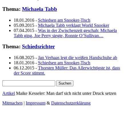
Thema:
Michaela Tabb
18.01.2016
-
Schiedsen am Snooker-Tisch
05.09.2015
-
Michaela Tabb verklagt World Snooker
07.04.2015
-
Was in der Zwischenzeit geschah: Michaela
Tabb ging, Joe Perry siegte, Ronnie O’Sullivan…
Thema:
Schiedsrichter
16.08.2025
-
Jan Verhaas legt die weißen Handschuhe ab
18.01.2016
-
Schiedsen am Snooker-Tisch
06.12.2015
-
Thorsten Müller: Das Allerwichtigste ist, dass
der Score stimmt.
Suchen
nach:
Artikel
Maike Kesseler: Man darf sich nicht unter Druck setzen
Mitmachen
|
Impressum
&
Datenschutzerklärung