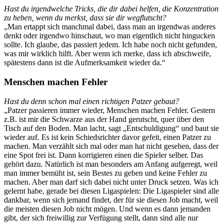
Hast du irgendwelche Tricks, die dir dabei helfen, die Konzentration
zu heben, wenn du merkst, dass sie dir wegflutscht?
„Man ertappt sich manchmal dabei, dass man an irgendwas anderes
denkt oder irgendwo hinschaut, wo man eigentlich nicht hingucken
sollte. Ich glaube, das passiert jedem. Ich habe noch nicht gefunden,
was mir wirklich hilft. Aber wenn ich merke, dass ich abschweife,
spätestens dann ist die Aufmerksamkeit wieder da.“
Menschen machen Fehler
Hast du denn schon mal einen richtigen Patzer gebaut?
„Patzer passieren immer wieder, Menschen machen Fehler. Gestern
z.B. ist mir die Schwarze aus der Hand gerutscht, quer über den
Tisch auf den Boden. Man lacht, sagt „Entschuldigung“ und baut sie
wieder auf. Es ist kein Schiedsrichter davor gefeit, einen Patzer zu
machen. Man verzählt sich mal oder man hat nicht gesehen, dass der
eine Spot frei ist. Dann korrigieren einen die Spieler selber. Das
gehört dazu. Natürlich ist man besonders am Anfang aufgeregt, weil
man immer bemüht ist, sein Bestes zu geben und keine Fehler zu
machen. Aber man darf sich dabei nicht unter Druck setzen. Was ich
gelernt habe, gerade bei diesen Ligaspielen: Die Ligaspieler sind alle
dankbar, wenn sich jemand findet, der für sie diesen Job macht, weil
die meisten diesen Job nicht mögen. Und wenn es dann jemanden
gibt, der sich freiwillig zur Verfügung stellt, dann sind alle nur