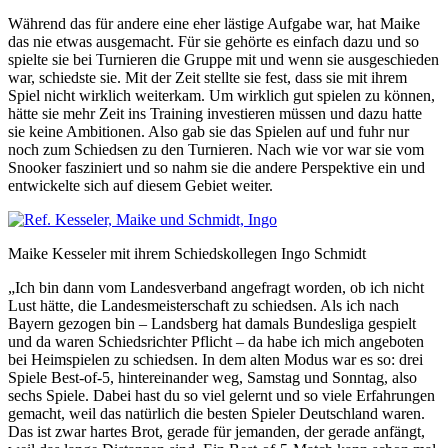
Während das für andere eine eher lästige Aufgabe war, hat Maike
das nie etwas ausgemacht. Für sie gehörte es einfach dazu und so
spielte sie bei Turnieren die Gruppe mit und wenn sie ausgeschieden
war, schiedste sie. Mit der Zeit stellte sie fest, dass sie mit ihrem
Spiel nicht wirklich weiterkam. Um wirklich gut spielen zu können,
hätte sie mehr Zeit ins Training investieren müssen und dazu hatte
sie keine Ambitionen. Also gab sie das Spielen auf und fuhr nur
noch zum Schiedsen zu den Turnieren. Nach wie vor war sie vom
Snooker fasziniert und so nahm sie die andere Perspektive ein und
entwickelte sich auf diesem Gebiet weiter.
Maike Kesseler mit ihrem Schiedskollegen Ingo Schmidt
„Ich bin dann vom Landesverband angefragt worden, ob ich nicht
Lust hätte, die Landesmeisterschaft zu schiedsen. Als ich nach
Bayern gezogen bin – Landsberg hat damals Bundesliga gespielt
und da waren Schiedsrichter Pflicht – da habe ich mich angeboten
bei Heimspielen zu schiedsen. In dem alten Modus war es so: drei
Spiele Best-of-5, hintereinander weg, Samstag und Sonntag, also
sechs Spiele. Dabei hast du so viel gelernt und so viele Erfahrungen
gemacht, weil das natürlich die besten Spieler Deutschland waren.
Das ist zwar hartes Brot, gerade für jemanden, der gerade anfängt,