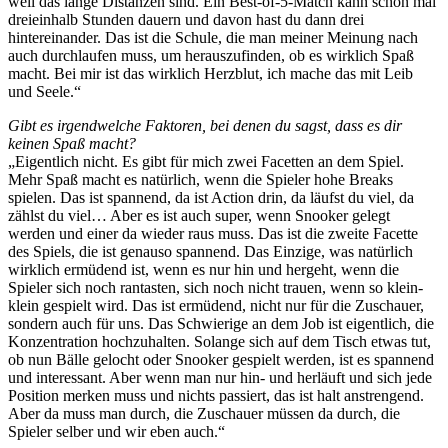
weil das lange Distanzen sind. Ein Best-of-5-Match kann schon mal
dreieinhalb Stunden dauern und davon hast du dann drei
hintereinander. Das ist die Schule, die man meiner Meinung nach
auch durchlaufen muss, um herauszufinden, ob es wirklich Spaß
macht. Bei mir ist das wirklich Herzblut, ich mache das mit Leib
und Seele.“
Gibt es irgendwelche Faktoren, bei denen du sagst, dass es dir
keinen Spaß macht?
„Eigentlich nicht. Es gibt für mich zwei Facetten an dem Spiel.
Mehr Spaß macht es natürlich, wenn die Spieler hohe Breaks
spielen. Das ist spannend, da ist Action drin, da läufst du viel, da
zählst du viel… Aber es ist auch super, wenn Snooker gelegt
werden und einer da wieder raus muss. Das ist die zweite Facette
des Spiels, die ist genauso spannend. Das Einzige, was natürlich
wirklich ermüdend ist, wenn es nur hin und hergeht, wenn die
Spieler sich noch rantasten, sich noch nicht trauen, wenn so klein-
klein gespielt wird. Das ist ermüdend, nicht nur für die Zuschauer,
sondern auch für uns. Das Schwierige an dem Job ist eigentlich, die
Konzentration hochzuhalten. Solange sich auf dem Tisch etwas tut,
ob nun Bälle gelocht oder Snooker gespielt werden, ist es spannend
und interessant. Aber wenn man nur hin- und herläuft und sich jede
Position merken muss und nichts passiert, das ist halt anstrengend.
Aber da muss man durch, die Zuschauer müssen da durch, die
Spieler selber und wir eben auch.“