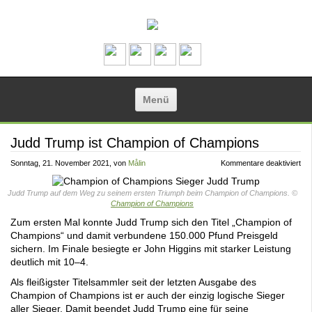
Zum Inhalt springen
Menü
Judd Trump ist Champion of Champions
für
Sonntag, 21. November 2021
, von
Målin
Kommentare deaktiviert
Ju
Tr
ist
Judd Trump auf dem Weg zu seinem ersten Triumph beim Champion of Champions. ©
Ch
Champion of Champions
of
Ch
Zum ersten Mal konnte Judd Trump sich den Titel „Champion of
Champions“ und damit verbundene 150.000 Pfund Preisgeld
sichern. Im Finale besiegte er John Higgins mit starker Leistung
deutlich mit 10–4.
Als fleißigster Titelsammler seit der letzten Ausgabe des
Champion of Champions ist er auch der einzig logische Sieger
aller Sieger. Damit beendet Judd Trump eine für seine