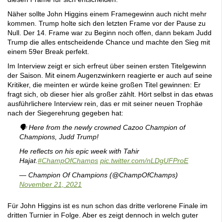
Näher sollte John Higgins einem Framegewinn auch nicht mehr
kommen. Trump holte sich den letzten Frame vor der Pause zu
Null. Der 14. Frame war zu Beginn noch offen, dann bekam Judd
Trump die alles entscheidende Chance und machte den Sieg mit
einem 59er Break perfekt.
Im Interview zeigt er sich erfreut über seinen ersten Titelgewinn
der Saison. Mit einem Augenzwinkern reagierte er auch auf seine
Kritiker, die meinten er würde keine großen Titel gewinnen: Er
fragt sich, ob dieser hier als großer zählt. Hört selbst in das etwas
ausführlichere Interview rein, das er mit seiner neuen Trophäe
nach der Siegerehrung gegeben hat:
🗣 Here from the newly crowned Cazoo Champion of
Champions, Judd Trump!
He reflects on his epic week with Tahir
Hajat.
#ChampOfChamps
pic.twitter.com/nLDgUFProE
— Champion Of Champions (@ChampOfChamps)
November 21, 2021
Für John Higgins ist es nun schon das dritte verlorene Finale im
dritten Turnier in Folge. Aber es zeigt dennoch in welch guter