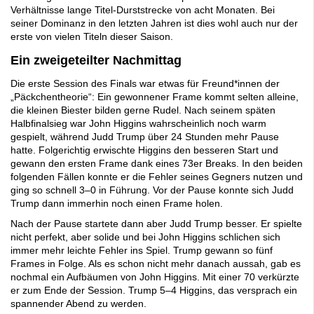
Verhältnisse lange Titel-Durststrecke von acht Monaten. Bei
seiner Dominanz in den letzten Jahren ist dies wohl auch nur der
erste von vielen Titeln dieser Saison.
Ein zweigeteilter Nachmittag
Die erste Session des Finals war etwas für Freund*innen der
„Päckchentheorie“: Ein gewonnener Frame kommt selten alleine,
die kleinen Biester bilden gerne Rudel. Nach seinem späten
Halbfinalsieg war John Higgins wahrscheinlich noch warm
gespielt, während Judd Trump über 24 Stunden mehr Pause
hatte. Folgerichtig erwischte Higgins den besseren Start und
gewann den ersten Frame dank eines 73er Breaks. In den beiden
folgenden Fällen konnte er die Fehler seines Gegners nutzen und
ging so schnell 3–0 in Führung. Vor der Pause konnte sich Judd
Trump dann immerhin noch einen Frame holen.
Nach der Pause startete dann aber Judd Trump besser. Er spielte
nicht perfekt, aber solide und bei John Higgins schlichen sich
immer mehr leichte Fehler ins Spiel. Trump gewann so fünf
Frames in Folge. Als es schon nicht mehr danach aussah, gab es
nochmal ein Aufbäumen von John Higgins. Mit einer 70 verkürzte
er zum Ende der Session. Trump 5–4 Higgins, das versprach ein
spannender Abend zu werden.