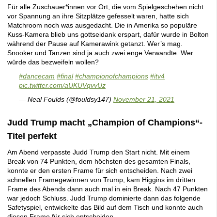
Für alle Zuschauer*innen vor Ort, die vom Spielgeschehen nicht
vor Spannung an ihre Sitzplätze gefesselt waren, hatte sich
Matchroom noch was ausgedacht. Die in Amerika so populäre
Kuss-Kamera blieb uns gottseidank erspart, dafür wurde in Bolton
während der Pause auf Kamerawink getanzt. Wer’s mag.
Snooker und Tanzen sind ja auch zwei enge Verwandte. Wer
würde das bezweifeln wollen?
#dancecam
#final
#championofchampions
#itv4
pic.twitter.com/aUKUVqvvUz
— Neal Foulds (@fouldsy147)
November 21, 2021
Judd Trump macht „Champion of Champions“-
Titel perfekt
Am Abend verpasste Judd Trump den Start nicht. Mit einem
Break von 74 Punkten, dem höchsten des gesamten Finals,
konnte er den ersten Frame für sich entscheiden. Nach zwei
schnellen Framegewinnen von Trump, kam Higgins im dritten
Frame des Abends dann auch mal in ein Break. Nach 47 Punkten
war jedoch Schluss. Judd Trump dominierte dann das folgende
Safetyspiel, entwickelte das Bild auf dem Tisch und konnte auch
diesen Frame für sich entscheiden.