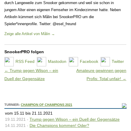
durch Langeweile zum Snooker gekommen und weil sie schon in
jungem Alter einen eigenen Fernseher im Kinderzimmer hatte. Neben
Artikeln kümmert sich Målin bei SnookerPRO um die
Spieler*innenprofile. Twitter: @esel_freund
Zeige alle Artikel von Målin
→
SnookerPRO folgen
RSS Feed
Mastodon
Facebook
Twitter
Artikel-Navigation
←
Trump gegen Wilson – ein
Amateure gewinnen gegen
Duell der Gegensätze
Profis: Total unfair!
→
TURNIER:
CHAMPION OF CHAMPIONS 2021
vom 15.11 bis 21.11.2021
19.11.2021 -
Trump gegen Wilson – ein Duell der Gegensätze
14.11.2021 -
Die Champions kommen! Oder?