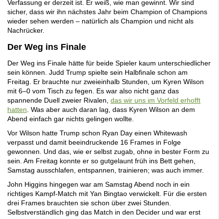
Verfassung er derzeit ist. Er weiß, wie man gewinnt. Wir sind
sicher, dass wir ihn nächstes Jahr beim Champion of Champions
wieder sehen werden – natürlich als Champion und nicht als
Nachrücker.
Der Weg ins Finale
Der Weg ins Finale hätte für beide Spieler kaum unterschiedlicher
sein können. Judd Trump spielte sein Halbfinale schon am
Freitag. Er brauchte nur zweieinhalb Stunden, um Kyren Wilson
mit 6–0 vom Tisch zu fegen. Es war also nicht ganz das
spannende Duell zweier Rivalen,
das wir uns im Vorfeld erhofft
hatten
. Was aber auch daran lag, dass Kyren Wilson an dem
Abend einfach gar nichts gelingen wollte.
Vor Wilson hatte Trump schon Ryan Day einen Whitewash
verpasst und damit beeindruckende 16 Frames in Folge
gewonnen. Und das, wie er selbst zugab, ohne in bester Form zu
sein. Am Freitag konnte er so gutgelaunt früh ins Bett gehen,
Samstag ausschlafen, entspannen, trainieren; was auch immer.
John Higgins hingegen war am Samstag Abend noch in ein
richtiges Kampf-Match mit Yan Bingtao verwickelt. Für die ersten
drei Frames brauchten sie schon über zwei Stunden.
Selbstverständlich ging das Match in den Decider und war erst