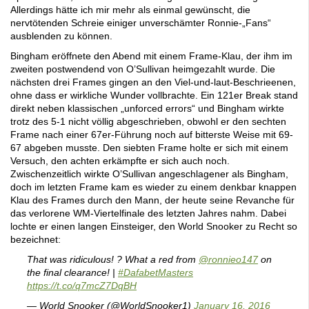
Allerdings hätte ich mir mehr als einmal gewünscht, die
nervtötenden Schreie einiger unverschämter Ronnie-„Fans“
ausblenden zu können.
Bingham eröffnete den Abend mit einem Frame-Klau, der ihm im
zweiten postwendend von O’Sullivan heimgezahlt wurde. Die
nächsten drei Frames gingen an den Viel-und-laut-Beschrieenen,
ohne dass er wirkliche Wunder vollbrachte. Ein 121er Break stand
direkt neben klassischen „unforced errors“ und Bingham wirkte
trotz des 5-1 nicht völlig abgeschrieben, obwohl er den sechten
Frame nach einer 67er-Führung noch auf bitterste Weise mit 69-
67 abgeben musste. Den siebten Frame holte er sich mit einem
Versuch, den achten erkämpfte er sich auch noch.
Zwischenzeitlich wirkte O’Sullivan angeschlagener als Bingham,
doch im letzten Frame kam es wieder zu einem denkbar knappen
Klau des Frames durch den Mann, der heute seine Revanche für
das verlorene WM-Viertelfinale des letzten Jahres nahm. Dabei
lochte er einen langen Einsteiger, den World Snooker zu Recht so
bezeichnet:
That was ridiculous! ? What a red from
@ronnieo147
on
the final clearance! |
#DafabetMasters
https://t.co/q7mcZ7DqBH
— World Snooker (@WorldSnooker1)
January 16, 2016