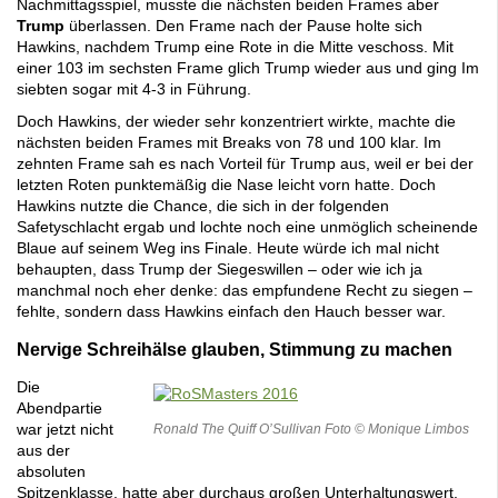
Nachmittagsspiel, musste die nächsten beiden Frames aber
Trump
überlassen. Den Frame nach der Pause holte sich
Hawkins, nachdem Trump eine Rote in die Mitte veschoss. Mit
einer 103 im sechsten Frame glich Trump wieder aus und ging Im
siebten sogar mit 4-3 in Führung.
Doch Hawkins, der wieder sehr konzentriert wirkte, machte die
nächsten beiden Frames mit Breaks von 78 und 100 klar. Im
zehnten Frame sah es nach Vorteil für Trump aus, weil er bei der
letzten Roten punktemäßig die Nase leicht vorn hatte. Doch
Hawkins nutzte die Chance, die sich in der folgenden
Safetyschlacht ergab und lochte noch eine unmöglich scheinende
Blaue auf seinem Weg ins Finale. Heute würde ich mal nicht
behaupten, dass Trump der Siegeswillen – oder wie ich ja
manchmal noch eher denke: das empfundene Recht zu siegen –
fehlte, sondern dass Hawkins einfach den Hauch besser war.
Nervige Schreihälse glauben, Stimmung zu machen
Die
Abendpartie
war jetzt nicht
Ronald The Quiff O’Sullivan Foto © Monique Limbos
aus der
absoluten
Spitzenklasse, hatte aber durchaus großen Unterhaltungswert.