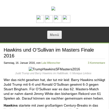
Zum Inhalt springen
Menü
Hawkins und O’Sullivan im Masters Finale
2016
Samstag, 16. Januar 2016
, von
Lula Witzescher
3 Kommentare
Judd Trump und Barry Hawkins im Halbfinale. © Monique Limbos
Wer das nicht gesehen hat, der tut mir leid: Barry Hawkins schlägt
Judd Trump mit 6-4 und Ronald O’Sullivan gewinnt 6-3 gegen
Stuart Bingham. Für O’Sullivan war es das 62. Masters-Match
und er nahm damit Jimmy White den bisherigen Rekord von 61
Spielen ab. Darauf können sie nachher gemeinsam einen heben.
Hawkins
startete mit zwei großartigen Century-Breaks in das