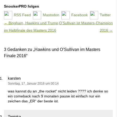
SnookerPRO folgen
RSS Feed
Mastodon
Facebook
Twitter
Artikel-Navigation
←
Bingham, Hawkins und Trump
O’Sullivan ist Masters-Champion
im Halbfinale des Masters 2016
2016
→
3 Gedanken zu „
Hawkins und O’Sullivan im Masters
Finale 2016
“
karsten
Sonntag, 17. Januar 2016 um 00:14
was kannst du an „the rocket“ nicht leiden ???? ich denke so
ein comeback nach 9 monaten pause ist einfach nur ein
zeichen das „ER“ der beste ist.
Tapioka