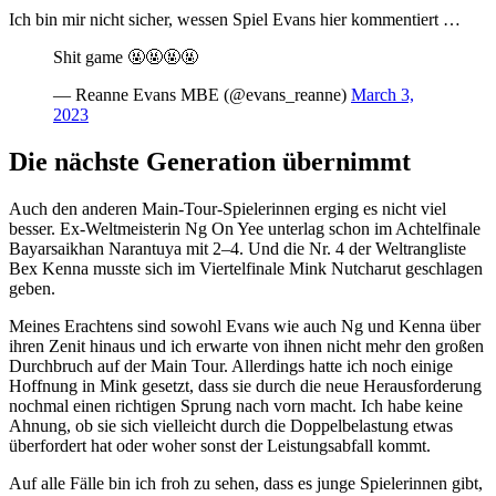
Ich bin mir nicht sicher, wessen Spiel Evans hier kommentiert …
Shit game 🤬🤬🤬🤬
— Reanne Evans MBE (@evans_reanne)
March 3,
2023
Die nächste Generation übernimmt
Auch den anderen Main-Tour-Spielerinnen erging es nicht viel
besser. Ex-Weltmeisterin Ng On Yee unterlag schon im Achtelfinale
Bayarsaikhan Narantuya mit 2–4. Und die Nr. 4 der Weltrangliste
Bex Kenna musste sich im Viertelfinale Mink Nutcharut geschlagen
geben.
Meines Erachtens sind sowohl Evans wie auch Ng und Kenna über
ihren Zenit hinaus und ich erwarte von ihnen nicht mehr den großen
Durchbruch auf der Main Tour. Allerdings hatte ich noch einige
Hoffnung in Mink gesetzt, dass sie durch die neue Herausforderung
nochmal einen richtigen Sprung nach vorn macht. Ich habe keine
Ahnung, ob sie sich vielleicht durch die Doppelbelastung etwas
überfordert hat oder woher sonst der Leistungsabfall kommt.
Auf alle Fälle bin ich froh zu sehen, dass es junge Spielerinnen gibt,