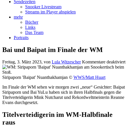
Sendezeiten
Snooker Livestream
Streams im Player abspielen
mehr
Bücher
Links
Das Team
Portraits
Bai und Baipat im Finale der WM
f
Freitag, 3. März 2023
, von
Lula Witzescher
Kommentare deaktiviert
B
u
B
Siripaporn 'Baipat' Nuanthakhamjan ©
WWS/Matt Huart
i
Im Finale der WM sehen wir morgen zwei „neue“ Gesichter: Baipat
F
Siripaporn und Bai YuLu haben sich in ihren Halbfinals gegen die
d
Titelverteidigerin Mink Nutcharut und Rekordweltmeisterin Reanne
Evans durchgesetzt.
Titelverteidigerin im WM-Halbfinale
raus