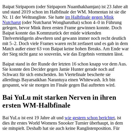
Baipat Siripaporn (oder Siripaporn Nuanthakhamjan) ist 23 Jahre alt
und stand 2019 schon im Halbfinale der WM. Momentan ist sie die
Nr. 11 der Weltrangliste. Sie hatte
im Halbfinale gegen Mink
Nutcharut
(oder Nutcharut Wongharuthai) schon 4–0 in Führung
gelegen, bevor Mink ihren ersten Frame gewinnen konnte. Doch
Baipat konnte das Kommzurück der müde wirkenden
Titelverteidigerin abwehren und gewann immer noch recht deutlich
mit 5–2. Doch viele Frames waren recht zerfasert und es gab in dem
Match außer einer 63 von Baipat keine hohen Breaks. Am Ende war
der Sieg nicht ganz so souverän, wie das Ergebnis vermuten lässt.
Baipat stand in der Runde der letzten 16 schon knapp vor dem Aus.
Sie konnte den Decider gegen Jamie Hunter gerade noch auf
Schwarz für sich entscheiden. Im Viertefinale bescherte sie
allerdings Bayarsaikhan Narantuya einen Whitewash. Ich bin
gespannt, wie sie morgen im Finale gegen Bai auftreten wird.
Bai YuLu mit starken Nerven in ihren
ersten WM-Halbfinale
Bai YuLu ist erst 19 Jahre alt und
wie gestern schon berichtet
, ist
dies ihr erstes World Womens Snooker Turnier überhaupt, in dem
sie mitspielt. Deshalb hat sie auch keine Ranglistenposition. Für