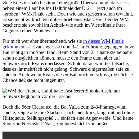
viele ist es deshalb bestimmt eine große Überraschung, dass sie –
neben einem Lauf bis ins Halbfinale der U-21 – jetzt auch im
„großen“ WM-Finale steht. Doch wie auch gestern schon erwähnt,
ist sie nicht wirklich ein unbeschriebenes Blatt. Hier bei der WM
bescherte sie sowohl im Achtel- wie auch im Viertelfinale ihrer
Gegnerin einen Whitewash.
Für mich war eher überraschend,
wie
sie
in dieses WM-Finale
gekommen ist
. Evans war 2–0 und 3–1 in Führung gegangen, bevor
Bai richtig in ihr Spiel fand. Beim Stand von 2–1 hätte sie beinahe
schon ausgleichen können, musste den Frame dann aber auf
Schwarz doch Evans überlassen. Schuld daran war die Tatsache,
dass es ihr mehrfach nicht gelang, Schwarz einigermaßen safe zu
spielen. Auch wenn Evans diesen Ball noch verschoss, die nächste
Chance ließ sie nicht ungenutzt.
Doch die 56er Clearance, die Bai YuLu zum 2–3-Framegewinn
spielte, zeigte alle ihre Stärken. Lochspiel, kurz, lang, mit und ohne
Hilfsqueue, Stellungsspiel … einfach eine Augenweide. Und keine
Spur von Nervosität. Naja, zumindest nicht von außen.