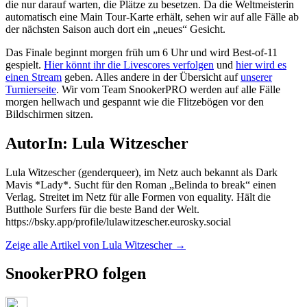
die nur darauf warten, die Plätze zu besetzen. Da die Weltmeisterin
automatisch eine Main Tour-Karte erhält, sehen wir auf alle Fälle ab
der nächsten Saison auch dort ein „neues“ Gesicht.
Das Finale beginnt morgen früh um 6 Uhr und wird Best-of-11
gespielt.
Hier könnt ihr die Livescores verfolgen
und
hier wird es
einen Stream
geben. Alles andere in der Übersicht auf
unserer
Turnierseite
. Wir vom Team SnookerPRO werden auf alle Fälle
morgen hellwach und gespannt wie die Flitzebögen vor den
Bildschirmen sitzen.
AutorIn: Lula Witzescher
Lula Witzescher (genderqueer), im Netz auch bekannt als Dark
Mavis *Lady*. Sucht für den Roman „Belinda to break“ einen
Verlag. Streitet im Netz für alle Formen von equality. Hält die
Butthole Surfers für die beste Band der Welt.
https://bsky.app/profile/lulawitzescher.eurosky.social
Zeige alle Artikel von Lula Witzescher
→
SnookerPRO folgen