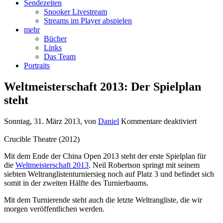
Sendezeiten
Snooker Livestream
Streams im Player abspielen
mehr
Bücher
Links
Das Team
Portraits
Weltmeisterschaft 2013: Der Spielplan
steht
für
Sonntag, 31. März 2013
, von
Daniel
Kommentare deaktiviert
Weltmeis
2013:
Crucible Theatre (2012)
Der
Mit dem Ende der China Open 2013 steht der erste Spielplan für
Spielpla
die
Weltmeisterschaft 2013
. Neil Robertson springt mit seinem
steht
siebten Weltranglistenturniersieg noch auf Platz 3 und befindet sich
somit in der zweiten Hälfte des Turnierbaums.
Mit dem Turnierende steht auch die letzte Weltrangliste, die wir
morgen veröffentlichen werden.