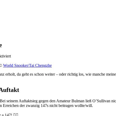
e
für
tiviert
UK
Championship
 ©
World Snooker/Tai Chengzhe
geht
nz erholt, da geht es schon weiter – oder richtig los, wie manche mei
in
die
zweite
Runde
Auftakt
ch. Bei seinem Auftaktsieg gegen den Amateur Bulman ließ O’Sullivan n
um Erreichen der zwanzig 147s nicht beitragen wollte/will.
a 147! 🤷‍♂️