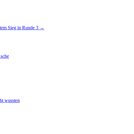
stem Sieg in Runde 3
→
Asche
cht wussten