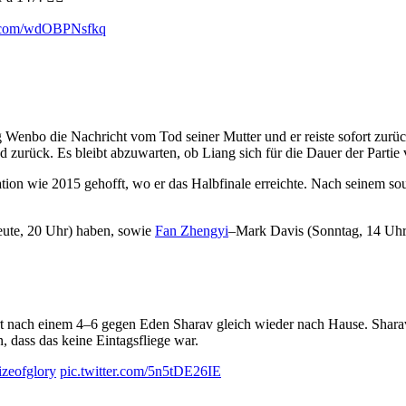
er.com/wdOBPNsfkq
 Wenbo die Nachricht vom Tod seiner Mutter und er reiste sofort zur
 zurück. Es bleibt abzuwarten, ob Liang sich für die Dauer der Partie 
sation wie 2015 gehofft, wo er das Halbfinale erreichte. Nach seine
ute, 20 Uhr) haben, sowie
Fan Zhengyi
–Mark Davis (Sonntag, 14 Uhr)
rt nach einem 4–6 gegen Eden Sharav gleich wieder nach Hause. Sharav
 dass das keine Eintagsfliege war.
izeofglory
pic.twitter.com/5n5tDE26IE