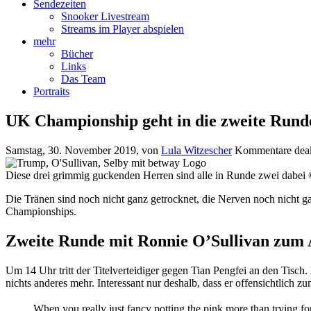
Sendezeiten
Snooker Livestream
Streams im Player abspielen
mehr
Bücher
Links
Das Team
Portraits
UK Championship geht in die zweite Rund
Samstag, 30. November 2019
, von
Lula Witzescher
Kommentare deak
Diese drei grimmig guckenden Herren sind alle in Runde zwei dabei
Die Tränen sind noch nicht ganz getrocknet, die Nerven noch nicht ga
Championships.
Zweite Runde mit Ronnie O’Sullivan zum 
Um 14 Uhr tritt der Titelverteidiger gegen Tian Pengfei an den Tis
nichts anderes mehr. Interessant nur deshalb, dass er offensichtlich z
When you really just fancy potting the pink more than trying for 