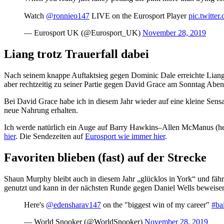
Watch
@ronnieo147
LIVE on the Eurosport Player
pic.twitt
— Eurosport UK (@Eurosport_UK)
November 28, 2019
Liang trotz Trauerfall dabei
Nach seinem knappe Auftaktsieg gegen Dominic Dale erreichte Liang
aber rechtzeitig zu seiner Partie gegen David Grace am Sonntag Abend
Bei David Grace habe ich in diesem Jahr wieder auf eine kleine Sen
neue Nahrung erhalten.
Ich werde natürlich ein Auge auf Barry Hawkins–Allen McManus (he
hier
. Die Sendezeiten auf
Eurosport wie immer hier
.
Favoriten blieben (fast) auf der Strecke
Shaun Murphy bleibt auch in diesem Jahr „glücklos in York“ und fäh
genutzt und kann in der nächsten Runde gegen Daniel Wells beweisen,
Here's
@edensharav147
on the "biggest win of my career"
#ba
— World Snooker (@WorldSnooker)
November 28, 2019