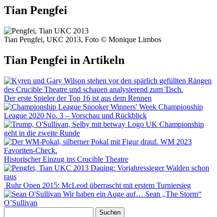
Tian Pengfei
Tian Pengfei, UKC 2013, Foto © Monique Limbos
Tian Pengfei in Artikeln
Der erste Spieler der Top 16 ist aus dem Rennen
Championship
League 2020 No. 3 – Vorschau und Rückblick
UK Championship
geht in die zweite Runde
Historischer Einzug ins Crucible Theatre
Daqing: Vorjahressieger Walden schon
raus
Ruhr Open 2015: McLeod überrascht mit erstem Turniersieg
Wir haben ein Auge auf… Sean „The Storm“
O’Sullivan
Suchen