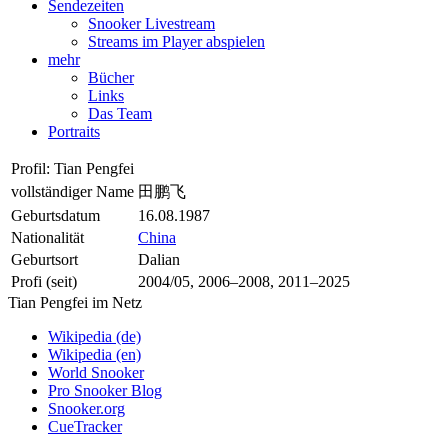
Sendezeiten
Snooker Livestream
Streams im Player abspielen
mehr
Bücher
Links
Das Team
Portraits
Profil: Tian Pengfei
vollständiger Name
田鹏飞
Geburtsdatum
16.08.1987
Nationalität
China
Geburtsort
Dalian
Profi (seit)
2004/05, 2006–2008, 2011–2025
Tian Pengfei im Netz
Wikipedia (de)
Wikipedia (en)
World Snooker
Pro Snooker Blog
Snooker.org
CueTracker