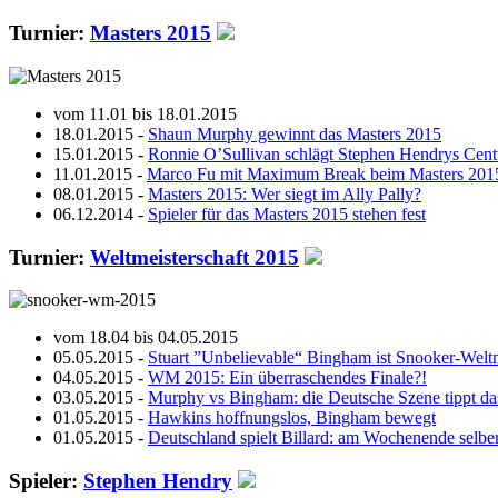
Turnier:
Masters 2015
vom 11.01 bis 18.01.2015
18.01.2015 -
Shaun Murphy gewinnt das Masters 2015
15.01.2015 -
Ronnie O’Sullivan schlägt Stephen Hendrys Cen
11.01.2015 -
Marco Fu mit Maximum Break beim Masters 201
08.01.2015 -
Masters 2015: Wer siegt im Ally Pally?
06.12.2014 -
Spieler für das Masters 2015 stehen fest
Turnier:
Weltmeisterschaft 2015
vom 18.04 bis 04.05.2015
05.05.2015 -
Stuart ”Unbelievable“ Bingham ist Snooker-Welt
04.05.2015 -
WM 2015: Ein überraschendes Finale?!
03.05.2015 -
Murphy vs Bingham: die Deutsche Szene tippt d
01.05.2015 -
Hawkins hoffnungslos, Bingham bewegt
01.05.2015 -
Deutschland spielt Billard: am Wochenende selbe
Spieler:
Stephen Hendry