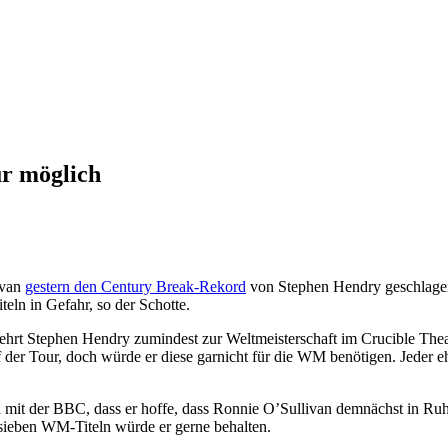
r möglich
ivan
gestern den Century Break-Rekord
von Stephen Hendry geschlagen 
hr
ln in Gefahr, so der Schotte.
 Kehrt Stephen Hendry zumindest zur Weltmeisterschaft im Crucible The
 der Tour, doch würde er diese garnicht für die WM benötigen. Jeder e
mit der BBC, dass er hoffe, dass Ronnie O’Sullivan demnächst in Ruhe
sieben WM-Titeln würde er gerne behalten.