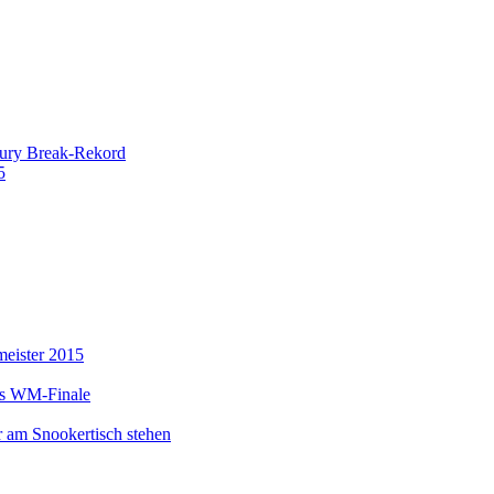
tury Break-Rekord
5
meister 2015
as WM-Finale
r am Snookertisch stehen