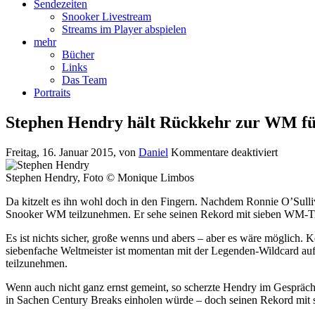
Sendezeiten
Snooker Livestream
Streams im Player abspielen
mehr
Bücher
Links
Das Team
Portraits
Stephen Hendry hält Rückkehr zur WM fü
für
Freitag, 16. Januar 2015
, von
Daniel
Kommentare deaktiviert
Stephen
Hendry
Stephen Hendry, Foto © Monique Limbos
hält
Da kitzelt es ihn wohl doch in den Fingern. Nachdem Ronnie O’Sull
Rückke
Snooker WM teilzunehmen. Er sehe seinen Rekord mit sieben WM-Tite
zur
WM
Es ist nichts sicher, große wenns und abers – aber es wäre möglich.
für
siebenfache Weltmeister ist momentan mit der Legenden-Wildcard auf
möglich
teilzunehmen.
Wenn auch nicht ganz ernst gemeint, so scherzte Hendry im Gespräch 
in Sachen Century Breaks einholen würde – doch seinen Rekord mit 