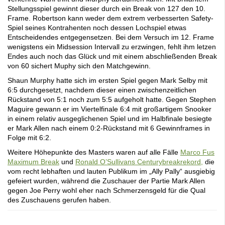
Stellungsspiel gewinnt dieser durch ein Break von 127 den 10.
Frame. Robertson kann weder dem extrem verbesserten Safety-
Spiel seines Kontrahenten noch dessen Lochspiel etwas
Entscheidendes entgegensetzen. Bei dem Versuch im 12. Frame
wenigstens ein Midsession Intervall zu erzwingen, fehlt ihm letzen
Endes auch noch das Glück und mit einem abschließenden Break
von 60 sichert Muphy sich den Matchgewinn.
Shaun Murphy hatte sich im ersten Spiel gegen Mark Selby mit
6:5 durchgesetzt, nachdem dieser einen zwischenzeitlichen
Rückstand von 5:1 noch zum 5:5 aufgeholt hatte. Gegen Stephen
Maguire gewann er im Viertelfinale 6:4 mit großartigem Snooker
in einem relativ ausgeglichenen Spiel und im Halbfinale besiegte
er Mark Allen nach einem 0:2-Rückstand mit 6 Gewinnframes in
Folge mit 6:2.
Weitere Höhepunkte des Masters waren auf alle Fälle
Marco Fus
Maximum Break
und
Ronald O’Sullivans Centurybreakrekord,
die
vom recht lebhaften und lauten Publikum im „Ally Pally“ ausgiebig
gefeiert wurden, während die Zuschauer der Partie Mark Allen
gegen Joe Perry wohl eher nach Schmerzensgeld für die Qual
des Zuschauens gerufen haben.