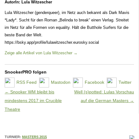
AutorIn: Lula Witzescher
Lula Witzescher (genderqueer), im Netz auch bekannt als Dark Mavis
*Lady*. Sucht für den Roman „Belinda to break“ einen Verlag. Streitet
im Netz für alle Formen von equality. Hält die Butthole Surfers für die
beste Band der Welt.
https://bsky.app/profile/lulawitzescher.eurosky.social
Zeige alle Artikel von Lula Witzescher
→
SnookerPRO folgen
RSS Feed
Mastodon
Facebook
Twitter
Artikel-Navigation
←
Snooker WM bleibt bis
Well (s)potted: Lulas Vorschau
mindestens 2017 im Crucible
auf die German Masters
→
Theatre
TURNIER:
MASTERS 2015