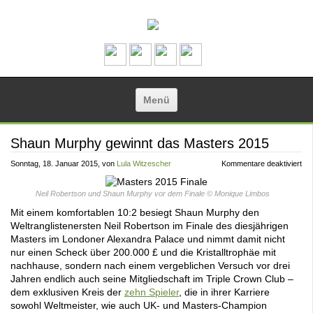
Zum Inhalt springen
Menü
Shaun Murphy gewinnt das Masters 2015
für
Sonntag, 18. Januar 2015
, von
Lula Witzescher
Kommentare deaktiviert
Sh
Mu
gew
Neil Robertson und Shaun Murphy vor dem Finale © Monique Limbos
da
Ma
Mit einem komfortablen 10:2 besiegt Shaun Murphy den
20
Weltranglistenersten Neil Robertson im Finale des diesjährigen
Masters im Londoner Alexandra Palace und nimmt damit nicht
nur einen Scheck über 200.000 £ und die Kristalltrophäe mit
nachhause, sondern nach einem vergeblichen Versuch vor drei
Jahren endlich auch seine Mitgliedschaft im Triple Crown Club –
dem exklusiven Kreis der
zehn Spieler
, die in ihrer Karriere
sowohl Weltmeister, wie auch UK- und Masters-Champion