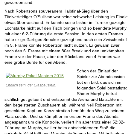
geworden sind.
Nach Robertsons souveränem Halbfinal-Sieg über den
Titelverteidiger O’Sullivan war seine schwache Leistung im Finale
etwas überraschend. Er konnte seine bisher im Turnier gezeigte
Lochstärke nicht auf den Tisch bringen und so beendete Murphy
mit einer 6:2-Führung die erste Session. In den ersten Frames
hatte er großartiges Snooker gezeigt und auch sein Zwischentief
im 5. Frame konnte Robertson nicht nutzen. Er gewann zwar
noch den 6. Frame mit einem 80er Break und den umkämpften
Frame vor der Pause, aber der Rückstand von 4 Frames war
eine große Bürde für den Abend.
Schon der Einlauf der
Spieler zur Abendsession
bot ein Bild, das sich im
Endlich sein, der Glasbaustein.
folgenden Spiel bestätigte:
Shaun Murphy betrat
sichtlich gut gelaunt und entspannt die Arena und klatschte mit
den begeisterten Zuschauern ab, während Neil Robertson mit
gesenktem Kopf um Konzentration bemüht den Weg zu seinem
Platz suchte. Und so kämpft er im ersten Frame des Abends
angespannt um die Kontrolle, verliert ihn aber trotz einer 52:32-
Führung an Murphy, weil er beim entscheidenden Stoß die
verkehrte Wahl trifft und Murphy abräumen kann. Mit brillantem