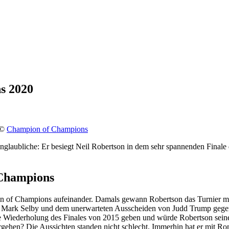
s 2020
k
en
 ©
Champion of Champions
Unglaubliche: Er besiegt Neil Robertson in dem sehr spannenden Fina
mpion
mpions
 Champions
0
on of Champions aufeinander. Damals gewann Robertson das Turnier m
d Mark Selby und dem unerwarteten Ausscheiden von Judd Trump gegen
ne Wiederholung des Finales von 2015 geben und würde Robertson seine
rgehen? Die Aussichten standen nicht schlecht. Immerhin hat er mit R