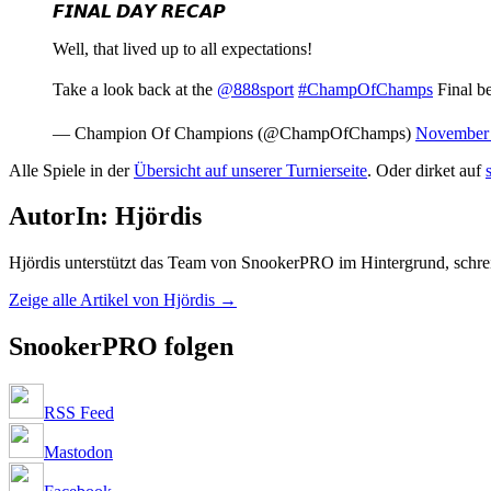
𝙁𝙄𝙉𝘼𝙇 𝘿𝘼𝙔 𝙍𝙀𝘾𝘼𝙋
Well, that lived up to all expectations!
Take a look back at the
@888sport
#ChampOfChamps
Final b
— Champion Of Champions (@ChampOfChamps)
November 
Alle Spiele in der
Übersicht auf unserer Turnierseite
. Oder dirket auf
AutorIn: Hjördis
Hjördis unterstützt das Team von SnookerPRO im Hintergrund, schreibt
Zeige alle Artikel von Hjördis
→
SnookerPRO folgen
RSS Feed
Mastodon