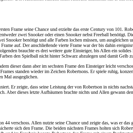
ersten Frame seine Chance und erzielte das erste Century von 101. Rob
 entweder zwei Snooker oder einen Snooker nebst Freeball benötigt. Di
 zwei Snooker benötigt und alle Farben lochen müssen, um ausgleichen
rame auf. Der anschließende vierte Frame war der bis dahin ereignisre
olgenden brauchte es drei weitere gute Einsteiger, bis Allen ein solid
arben den Spielball nicht hinter Schwarz abzulegen und damit Gelb zu
dieser dann aber im sechsten Frame den Einsteiger leicht verschoss un
rames standen wieder im Zeichen Robertsons. Er spiele ruhig, konzentr
en Mal ausgeglichen.
rt. Er zeigte, dass seine Leistung der von Robertson in nichts nachsta
ch. Aber dieses letzte Aufbäumen brachte nichts und Allen gewann de
on 44 verschoss. Allen nutzte seine Chance und zeigte das, was er das 
icherte sich den Frame. Die beiden nächsten Frames holten sich Robert