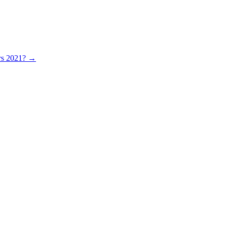
ers 2021?
→