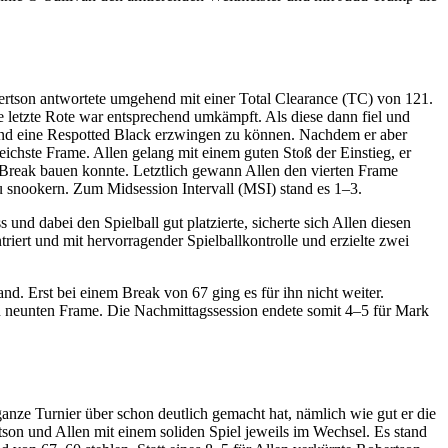
ertson antwortete umgehend mit einer Total Clearance (TC) von 121.
e letzte Rote war entsprechend umkämpft. Als diese dann fiel und
 und eine Respotted Black erzwingen zu können. Nachdem er aber
ichste Frame. Allen gelang mit einem guten Stoß der Einstieg, er
es Break bauen konnte. Letztlich gewann Allen den vierten Frame
 snookern. Zum Midsession Intervall (MSI) stand es 1–3.
d dabei den Spielball gut platzierte, sicherte sich Allen diesen
iert und mit hervorragender Spielballkontrolle und erzielte zwei
nd. Erst bei einem Break von 67 ging es für ihn nicht weiter.
n neunten Frame. Die Nachmittagssession endete somit 4–5 für Mark
ganze Turnier über schon deutlich gemacht hat, nämlich wie gut er die
son und Allen mit einem soliden Spiel jeweils im Wechsel. Es stand