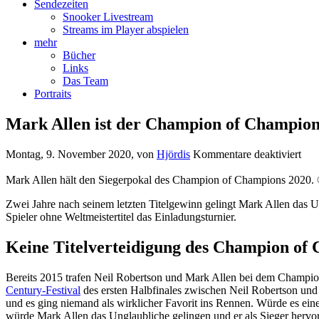
Sendezeiten
Snooker Livestream
Streams im Player abspielen
mehr
Bücher
Links
Das Team
Portraits
Mark Allen ist der Champion of Champion
für
Montag, 9. November 2020
, von
Hjördis
Kommentare deaktiviert
Mar
All
Mark Allen hält den Siegerpokal des Champion of Champions 2020.
ist
Zwei Jahre nach seinem letzten Titelgewinn gelingt Mark Allen das 
der
Spieler ohne Weltmeistertitel das Einladungsturnier.
Cha
of
Cha
Keine Titelverteidigung des Champion of
202
Bereits 2015 trafen Neil Robertson und Mark Allen bei dem Champi
Century-Festival
des ersten Halbfinales zwischen Neil Robertson un
und es ging niemand als wirklicher Favorit ins Rennen. Würde es ei
würde Mark Allen das Unglaubliche gelingen und er als Sieger hervo