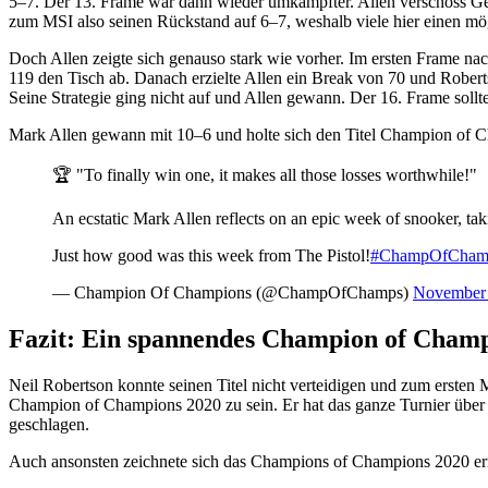
5–7. Der 13. Frame war dann wieder umkämpfter. Allen verschoss Gel
zum MSI also seinen Rückstand auf 6–7, weshalb viele hier einen m
Doch Allen zeigte sich genauso stark wie vorher. Im ersten Frame na
119 den Tisch ab. Danach erzielte Allen ein Break von 70 und Robert
Seine Strategie ging nicht auf und Allen gewann. Der 16. Frame soll
Mark Allen gewann mit 10–6 und holte sich den Titel Champion of 
🏆 "To finally win one, it makes all those losses worthwhile!"
An ecstatic Mark Allen reflects on an epic week of snooker, ta
Just how good was this week from The Pistol!
#ChampOfCham
— Champion Of Champions (@ChampOfChamps)
November 
Fazit: Ein spannendes Champion of Cham
Neil Robertson konnte seinen Titel nicht verteidigen und zum ersten
Champion of Champions 2020 zu sein. Er hat das ganze Turnier über h
geschlagen.
Auch ansonsten zeichnete sich das Champions of Champions 2020 erne