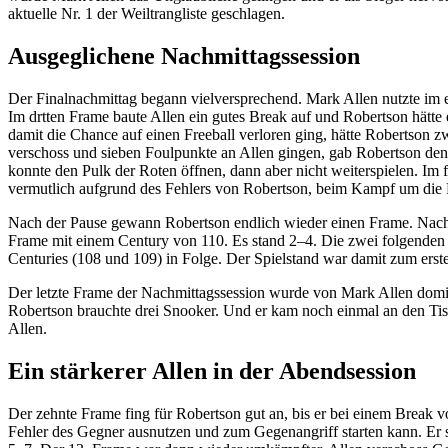
aktuelle Nr. 1 der Weiltrangliste geschlagen.
Ausgeglichene Nachmittagssession
Der Finalnachmittag begann vielversprechend. Mark Allen nutzte im 
Im drtten Frame baute Allen ein gutes Break auf und Robertson hätte
damit die Chance auf einen Freeball verloren ging, hätte Robertson
verschoss und sieben Foulpunkte an Allen gingen, gab Robertson den F
konnte den Pulk der Roten öffnen, dann aber nicht weiterspielen. Im f
vermutlich aufgrund des Fehlers von Robertson, beim Kampf um die F
Nach der Pause gewann Robertson endlich wieder einen Frame. Nachdem 
Frame mit einem Century von 110. Es stand 2–4. Die zwei folgenden F
Centuries (108 und 109) in Folge. Der Spielstand war damit zum erst
Der letzte Frame der Nachmittagssession wurde von Mark Allen dominie
Robertson brauchte drei Snooker. Und er kam noch einmal an den Tis
Allen.
Ein stärkerer Allen in der Abendsession
Der zehnte Frame fing für Robertson gut an, bis er bei einem Break v
Fehler des Gegner ausnutzen und zum Gegenangriff starten kann. Er s