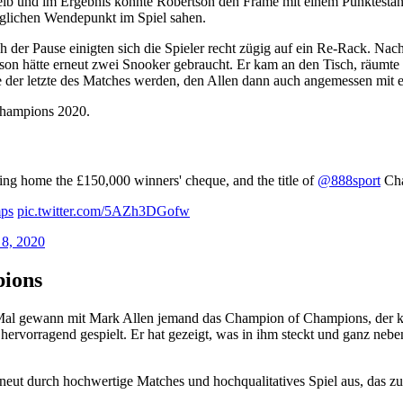
b und im Ergebnis konnte Robertson den Frame mit einem Punktestand 
öglichen Wendepunkt im Spiel sahen.
ch der Pause einigten sich die Spieler recht zügig auf ein Re-Rack. Na
son hätte erneut zwei Snooker gebraucht. Er kam an den Tisch, räumte 
te der letzte des Matches werden, den Allen dann auch angemessen mit
Champions 2020.
king home the £150,000 winners' cheque, and the title of
@888sport
Cha
ps
pic.twitter.com/5AZh3DGofw
8, 2020
pions
 Mal gewann mit Mark Allen jemand das Champion of Champions, der kein
ervorragend gespielt. Er hat gezeigt, was in ihm steckt und ganz nebe
ut durch hochwertige Matches und hochqualitatives Spiel aus, das zu 