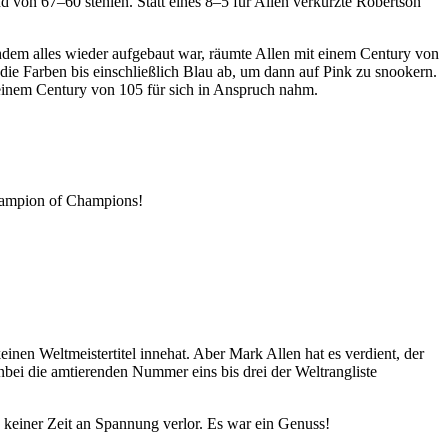
von 67–60 stehlen. Statt eines 8–5 für Allen verkürzte Robertson
chdem alles wieder aufgebaut war, räumte Allen mit einem Century von
die Farben bis einschließlich Blau ab, um dann auf Pink zu snookern.
 einem Century von 105 für sich in Anspruch nahm.
mpion of Champions!
en Weltmeistertitel innehat. Aber Mark Allen hat es verdient, der
nbei die amtierenden Nummer eins bis drei der Weltrangliste
keiner Zeit an Spannung verlor. Es war ein Genuss!