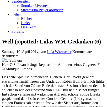
Sendezeiten
Snooker Livestream
Streams im Player abspielen
mehr
Bücher
Links
Das Team
Portraits
Well (s)potted: Lulas WM-Gedanken (6)
Samstag, 19. April 2014
, von
Lula Witzescher
Kommentare
für
deaktiviert
Well
(s)potted:
Herr O'Sullivan beäugt skeptisch die Aktionen seines Gegners. Foto
Lulas
© Monique Limbos
WM-
Das erste Spiel ist in trockenen Tüchern. Der Favorit gewinnt
Gedanken
erwartungsgemäß gegen den Underdog Robin Hull. Für mich fühlte
(6)
sich der Stand von 7:2 am Ende der ersten Session schon zu deutlich
an, ebenso wie der Endstand von 10:4. Hull hat in seiner ruhigen,
fast schon verlangsamt wirkenden Art, sehr schöne, solide Breaks
gespielt und dabei sein erstes Crucible-Century (102) gemacht. In
einigen Frames sah er schon fast wie der Sieger aus, konnte den