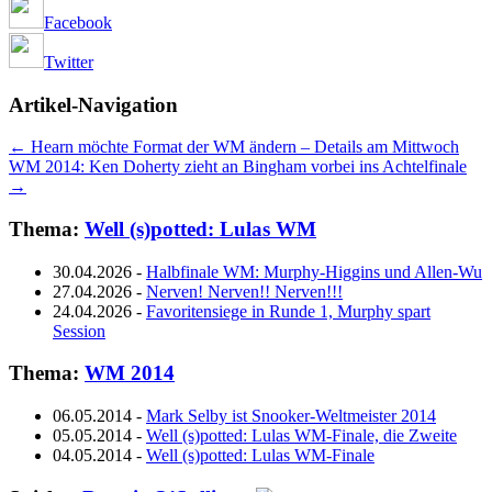
Facebook
Twitter
Artikel-Navigation
←
Hearn möchte Format der WM ändern – Details am Mittwoch
WM 2014: Ken Doherty zieht an Bingham vorbei ins Achtelfinale
→
Thema:
Well (s)potted: Lulas WM
30.04.2026
-
Halbfinale WM: Murphy-Higgins und Allen-Wu
27.04.2026
-
Nerven! Nerven!! Nerven!!!
24.04.2026
-
Favoritensiege in Runde 1, Murphy spart
Session
Thema:
WM 2014
06.05.2014
-
Mark Selby ist Snooker-Weltmeister 2014
05.05.2014
-
Well (s)potted: Lulas WM-Finale, die Zweite
04.05.2014
-
Well (s)potted: Lulas WM-Finale