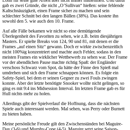
Lohn für seine gute Arbeit aber nicht immer mitnehmen. Und dafür
gab es zwei Gründe, die nicht „O’Sullivan“ hießen: seine fehlende
Kaltschnäuzigkeit, einen Frame sicher zu machen und sein
schlechter Schnitt bei den langen Bällen (38%). Das kostete ihn
sowohl den 5. wie auch den 10. Frame.
Auf alle Fälle bekamen wir nicht so eine demütigende
Überlegenheit des Favoriten zu sehen, wie z.B. beim diesjährigen
Masters. Er spielte Breaks von 124, 90 und 81, mit denen er die
Frames „auf einen Sitz“ gewann. Doch er wirkte zwischenzeitlich
nicht 100%ig konzentriert und machte auch Fehler, sodass in den
meisten Frames ein wirklicher Wettbewerb zu sehen war. Der Frame
vor der abendlichen Pause machte richtig Spaß: der Engländer
verschoss Schwarz vom Spot, da hätte der Finne den Spieß mal
umdrehen und sich den Frame schnappen können. Es folgte ein
Safety-Spiel, bei dem er seinen Gegner zu zwei Fouls zwingen
konnte. Aber der letzte benötigte Snooker wollte nicht gelingen, so
ging es mit 9:4 ins Midsession Interval. Im letzten Frame gab es für
Hull nichts mehr zu holen.
Allerdings gibt der Spielverlauf die Hoffnung, dass die nächsten
Spiele auch interessant werden. Mal sehen, was Perry oder Burnett
zu bieten haben.
Meine persönliche Freude gilt den Zwischenständen bei Maguire-
Day (3-6) und Murphy-Cope (4-5). Maguire setzt seine Saison-