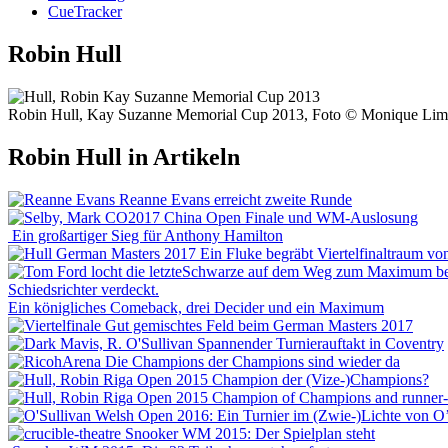
CueTracker
Robin Hull
Robin Hull, Kay Suzanne Memorial Cup 2013, Foto © Monique Li
Robin Hull in Artikeln
Reanne Evans erreicht zweite Runde
China Open Finale und WM-Auslosung
Ein großartiger Sieg für Anthony Hamilton
Ein Fluke begräbt Viertelfinaltraum vo
Ein königliches Comeback, drei Decider und ein Maximum
Gut gemischtes Feld beim German Masters 2017
Spannender Turnierauftakt in Coventry
Die Champions der Champions sind wieder da
Champion der (Vize-)Champions?
Champion of Champions and runner
Welsh Open 2016: Ein Turnier im (Zwie-)Lichte von O’
Snooker WM 2015: Der Spielplan steht