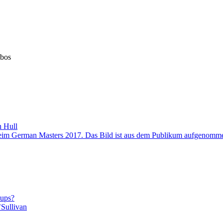
mbos
n Hull
-ups?
Sullivan