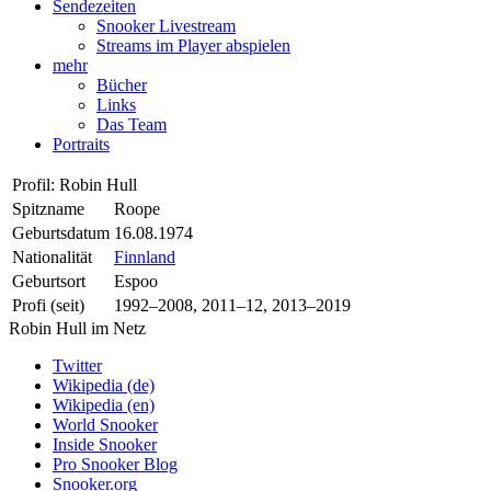
Sendezeiten
Snooker Livestream
Streams im Player abspielen
mehr
Bücher
Links
Das Team
Portraits
Profil: Robin Hull
Spitzname
Roope
Geburtsdatum
16.08.1974
Nationalität
Finnland
Geburtsort
Espoo
Profi (seit)
1992–2008, 2011–12, 2013–2019
Robin Hull im Netz
Twitter
Wikipedia (de)
Wikipedia (en)
World Snooker
Inside Snooker
Pro Snooker Blog
Snooker.org