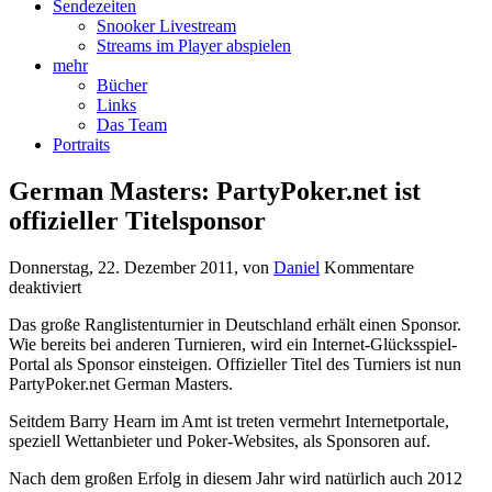
Sendezeiten
Snooker Livestream
Streams im Player abspielen
mehr
Bücher
Links
Das Team
Portraits
German Masters: PartyPoker.net ist
offizieller Titelsponsor
Donnerstag, 22. Dezember 2011
, von
Daniel
Kommentare
für
deaktiviert
German
Das große Ranglistenturnier in Deutschland erhält einen Sponsor.
Masters:
Wie bereits bei anderen Turnieren, wird ein Internet-Glücksspiel-
PartyPoker.net
Portal als Sponsor einsteigen. Offizieller Titel des Turniers ist nun
ist
PartyPoker.net German Masters.
offizieller
Titelsponsor
Seitdem Barry Hearn im Amt ist treten vermehrt Internetportale,
speziell Wettanbieter und Poker-Websites, als Sponsoren auf.
Nach dem großen Erfolg in diesem Jahr wird natürlich auch 2012