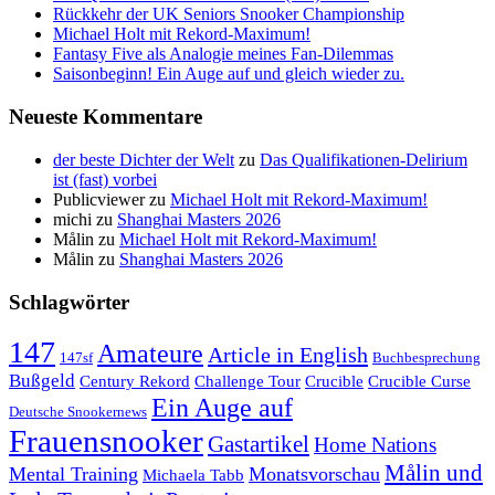
Rückkehr der UK Seniors Snooker Championship
Michael Holt mit Rekord-Maximum!
Fantasy Five als Analogie meines Fan-Dilemmas
Saisonbeginn! Ein Auge auf und gleich wieder zu.
Neueste Kommentare
der beste Dichter der Welt
zu
Das Qualifikationen-Delirium
ist (fast) vorbei
Publicviewer
zu
Michael Holt mit Rekord-Maximum!
michi
zu
Shanghai Masters 2026
Målin
zu
Michael Holt mit Rekord-Maximum!
Målin
zu
Shanghai Masters 2026
Schlagwörter
147
Amateure
Article in English
147sf
Buchbesprechung
Bußgeld
Century Rekord
Challenge Tour
Crucible
Crucible Curse
Ein Auge auf
Deutsche Snookernews
Frauensnooker
Gastartikel
Home Nations
Målin und
Mental Training
Monatsvorschau
Michaela Tabb