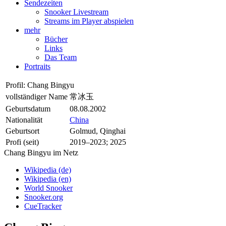
Sendezeiten
Snooker Livestream
Streams im Player abspielen
mehr
Bücher
Links
Das Team
Portraits
Profil: Chang Bingyu
vollständiger Name
常冰玉
Geburtsdatum
08.08.2002
Nationalität
China
Geburtsort
Golmud, Qinghai
Profi (seit)
2019–2023; 2025
Chang Bingyu im Netz
Wikipedia (de)
Wikipedia (en)
World Snooker
Snooker.org
CueTracker