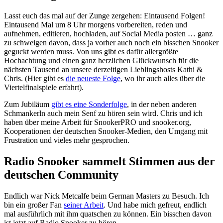
Lasst euch das mal auf der Zunge zergehen: Eintausend Folgen!
Eintausend Mal um 8 Uhr morgens vorbereiten, reden und
aufnehmen, editieren, hochladen, auf Social Media posten … ganz
zu schweigen davon, dass ja vorher auch noch ein bisschen Snooker
geguckt werden muss. Von uns gibt es dafür allergrößte
Hochachtung und einen ganz herzlichen Glückwunsch für die
nächsten Tausend an unsere derzeitigen Lieblingshosts Kathi &
Chris. (Hier gibt es
die neueste Folge
, wo ihr auch alles über die
Viertelfinalspiele erfahrt).
Zum Jubiläum
gibt es eine Sonderfolge
, in der neben anderen
Schmankerln auch mein Senf zu hören sein wird. Chris und ich
haben über meine Arbeit für SnookerPRO und snooker.org,
Kooperationen der deutschen Snooker-Medien, den Umgang mit
Frustration und vieles mehr gesprochen.
Radio Snooker sammelt Stimmen aus der
deutschen Community
Endlich war Nick Metcalfe beim German Masters zu Besuch. Ich
bin ein großer Fan
seiner Arbeit
. Und habe mich gefreut, endlich
mal ausführlich mit ihm quatschen zu können. Ein bisschen davon
ist jetzt auf Radio Snooker zu hören.