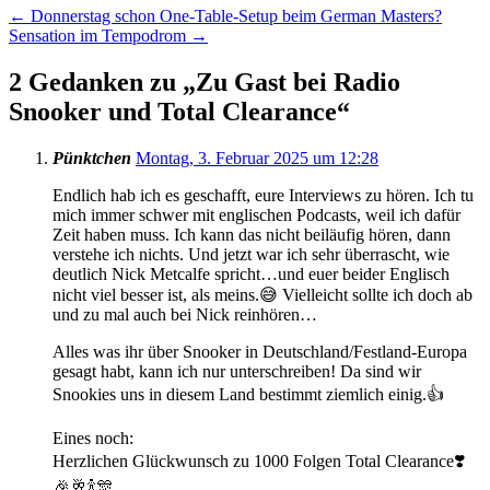
←
Donnerstag schon One-Table-Setup beim German Masters?
Sensation im Tempodrom
→
2 Gedanken zu „
Zu Gast bei Radio
Snooker und Total Clearance
“
Pünktchen
Montag, 3. Februar 2025 um 12:28
Endlich hab ich es geschafft, eure Interviews zu hören. Ich tu
mich immer schwer mit englischen Podcasts, weil ich dafür
Zeit haben muss. Ich kann das nicht beiläufig hören, dann
verstehe ich nichts. Und jetzt war ich sehr überrascht, wie
deutlich Nick Metcalfe spricht…und euer beider Englisch
nicht viel besser ist, als meins.😅 Vielleicht sollte ich doch ab
und zu mal auch bei Nick reinhören…
Alles was ihr über Snooker in Deutschland/Festland-Europa
gesagt habt, kann ich nur unterschreiben! Da sind wir
Snookies uns in diesem Land bestimmt ziemlich einig.👍
Eines noch:
Herzlichen Glückwunsch zu 1000 Folgen Total Clearance❣️
🎉🥂🍾🎊