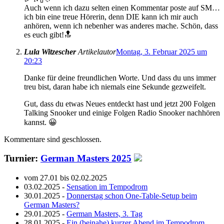
Auch wenn ich dazu selten einen Kommentar poste auf SM…
ich bin eine treue Hörerin, denn DIE kann ich mir auch
anhören, wenn ich nebenher was anderes mache. Schön, dass
es euch gibt!🔝
Lula Witzescher
Artikelautor
Montag, 3. Februar 2025 um
20:23
Danke für deine freundlichen Worte. Und dass du uns immer
treu bist, daran habe ich niemals eine Sekunde gezweifelt.
Gut, dass du etwas Neues entdeckt hast und jetzt 200 Folgen
Talking Snooker und einige Folgen Radio Snooker nachhören
kannst. 😀
Kommentare sind geschlossen.
Turnier:
German Masters 2025
vom 27.01 bis 02.02.2025
03.02.2025 -
Sensation im Tempodrom
30.01.2025 -
Donnerstag schon One-Table-Setup beim
German Masters?
29.01.2025 -
German Masters, 3. Tag
28.01.2025 -
Ein (beinahe) kurzer Abend im Tempodrom