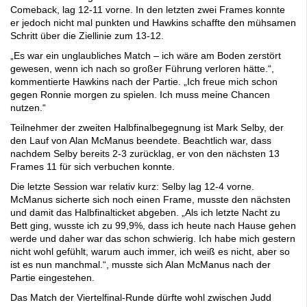
Comeback, lag 12-11 vorne. In den letzten zwei Frames konnte
er jedoch nicht mal punkten und Hawkins schaffte den mühsamen
Schritt über die Ziellinie zum 13-12.
„Es war ein unglaubliches Match – ich wäre am Boden zerstört
gewesen, wenn ich nach so großer Führung verloren hätte.“,
kommentierte Hawkins nach der Partie. „Ich freue mich schon
gegen Ronnie morgen zu spielen. Ich muss meine Chancen
nutzen.“
Teilnehmer der zweiten Halbfinalbegegnung ist Mark Selby, der
den Lauf von Alan McManus beendete. Beachtlich war, dass
nachdem Selby bereits 2-3 zurücklag, er von den nächsten 13
Frames 11 für sich verbuchen konnte.
Die letzte Session war relativ kurz: Selby lag 12-4 vorne.
McManus sicherte sich noch einen Frame, musste den nächsten
und damit das Halbfinalticket abgeben. „Als ich letzte Nacht zu
Bett ging, wusste ich zu 99,9%, dass ich heute nach Hause gehen
werde und daher war das schon schwierig. Ich habe mich gestern
nicht wohl gefühlt, warum auch immer, ich weiß es nicht, aber so
ist es nun manchmal.“, musste sich Alan McManus nach der
Partie eingestehen.
Das Match der Viertelfinal-Runde dürfte wohl zwischen Judd