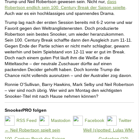
Trump und Neil Robertson gewesen sein. Nicht nur,
dass
Robertson endlich sein 100. Century Break der Saison spielte
.
Auch war es ein hochklassiges und spannendes Drama.
Trump lag nach der ersten Session bereits mit 6-2 vorne und war
Favorit gegen den Weltranglistenersten. Doch produzierte
Robertson sein bestes Snooker, um wieder heranzukommen.
Sein 100. Century Break schaffte dann den Ausgleich zum 11-11.
Gegen Ende der Partie schien er nicht mehr schlagbar, gewann
weiterhin und beim Spielstand von 12-11 war er gut im Break.
Doch nach einem guten Pot läuft ihm die Weiße in die
Mitteltasche – der neutrale Zuschauer dürfte auf einen
packenden Decider gehofft haben. Doch konnte Trump die
Chance nicht vollends ausnutzen – und der Australier zog davon.
Ronnie O’Sullivan, Barry Hawkins, Mark Selby und Neil Robertson
– vier sind noch übrig. Wer wird am Montag den wichtigsten
Snooker-Titel mit nach Hause nehmen können?
SnookerPRO folgen
RSS Feed
Mastodon
Facebook
Twitter
Artikel-Navigation
←
Neil Robertson spielt sein
Well (s)potted: Lulas WM-
100. Century Break der Saison
Gedanken (10)
→