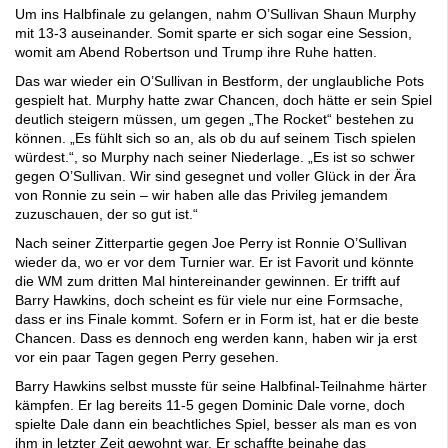
Um ins Halbfinale zu gelangen, nahm O’Sullivan Shaun Murphy
mit 13-3 auseinander. Somit sparte er sich sogar eine Session,
womit am Abend Robertson und Trump ihre Ruhe hatten.
Das war wieder ein O’Sullivan in Bestform, der unglaubliche Pots
gespielt hat. Murphy hatte zwar Chancen, doch hätte er sein Spiel
deutlich steigern müssen, um gegen „The Rocket“ bestehen zu
können. „Es fühlt sich so an, als ob du auf seinem Tisch spielen
würdest.“, so Murphy nach seiner Niederlage. „Es ist so schwer
gegen O’Sullivan. Wir sind gesegnet und voller Glück in der Ära
von Ronnie zu sein – wir haben alle das Privileg jemandem
zuzuschauen, der so gut ist.“
Nach seiner Zitterpartie gegen Joe Perry ist Ronnie O’Sullivan
wieder da, wo er vor dem Turnier war. Er ist Favorit und könnte
die WM zum dritten Mal hintereinander gewinnen. Er trifft auf
Barry Hawkins, doch scheint es für viele nur eine Formsache,
dass er ins Finale kommt. Sofern er in Form ist, hat er die beste
Chancen. Dass es dennoch eng werden kann, haben wir ja erst
vor ein paar Tagen gegen Perry gesehen.
Barry Hawkins selbst musste für seine Halbfinal-Teilnahme härter
kämpfen. Er lag bereits 11-5 gegen Dominic Dale vorne, doch
spielte Dale dann ein beachtliches Spiel, besser als man es von
ihm in letzter Zeit gewohnt war. Er schaffte beinahe das