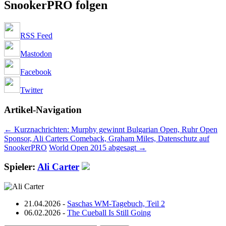
SnookerPRO folgen
RSS Feed
Mastodon
Facebook
Twitter
Artikel-Navigation
←
Kurznachrichten: Murphy gewinnt Bulgarian Open, Ruhr Open
Sponsor, Ali Carters Comeback, Graham Miles, Datenschutz auf
SnookerPRO
World Open 2015 abgesagt
→
Spieler:
Ali Carter
21.04.2026 -
Saschas WM-Tagebuch, Teil 2
06.02.2026 -
The Cueball Is Still Going