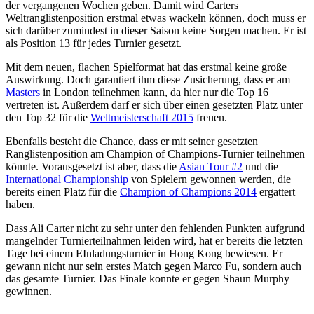
der vergangenen Wochen geben. Damit wird Carters
gese
Weltranglistenposition erstmal etwas wackeln können, doch muss er
sich darüber zumindest in dieser Saison keine Sorgen machen. Er ist
als Position 13 für jedes Turnier gesetzt.
Mit dem neuen, flachen Spielformat hat das erstmal keine große
Auswirkung. Doch garantiert ihm diese Zusicherung, dass er am
Masters
in London teilnehmen kann, da hier nur die Top 16
vertreten ist. Außerdem darf er sich über einen gesetzten Platz unter
den Top 32 für die
Weltmeisterschaft 2015
freuen.
Ebenfalls besteht die Chance, dass er mit seiner gesetzten
Ranglistenposition am Champion of Champions-Turnier teilnehmen
könnte. Vorausgesetzt ist aber, dass die
Asian Tour #2
und die
International Championship
von Spielern gewonnen werden, die
bereits einen Platz für die
Champion of Champions 2014
ergattert
haben.
Dass Ali Carter nicht zu sehr unter den fehlenden Punkten aufgrund
mangelnder Turnierteilnahmen leiden wird, hat er bereits die letzten
Tage bei einem EInladungsturnier in Hong Kong bewiesen. Er
gewann nicht nur sein erstes Match gegen Marco Fu, sondern auch
das gesamte Turnier. Das Finale konnte er gegen Shaun Murphy
gewinnen.