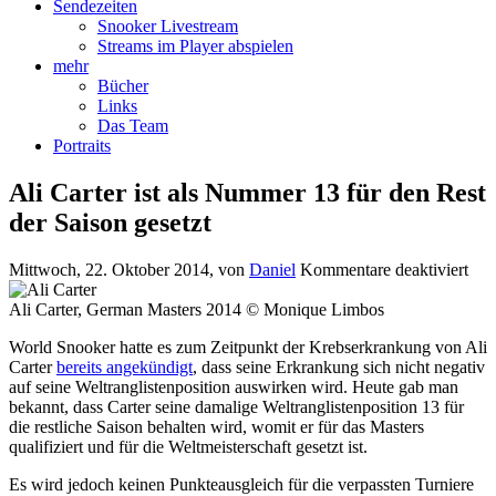
Sendezeiten
Snooker Livestream
Streams im Player abspielen
mehr
Bücher
Links
Das Team
Portraits
Ali Carter ist als Nummer 13 für den Rest
der Saison gesetzt
für
Mittwoch, 22. Oktober 2014
, von
Daniel
Kommentare deaktiviert
Ali
Cart
Ali Carter, German Masters 2014 © Monique Limbos
ist
World Snooker hatte es zum Zeitpunkt der Krebserkrankung von Ali
als
Carter
bereits angekündigt
, dass seine Erkrankung sich nicht negativ
Nu
auf seine Weltranglistenposition auswirken wird. Heute gab man
13
bekannt, dass Carter seine damalige Weltranglistenposition 13 für
für
die restliche Saison behalten wird, womit er für das Masters
den
qualifiziert und für die Weltmeisterschaft gesetzt ist.
Res
der
Es wird jedoch keinen Punkteausgleich für die verpassten Turniere
Sai