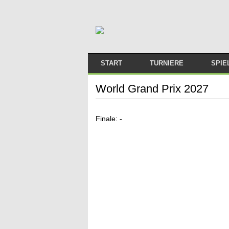
START
TURNIERE
SPIE
ARTIKEL
2026/2027
World Grand Prix 2027
MELDUNGEN
2025/2026
Finale: -
FRAUEN IM SNOOKER
2024/2025
ARTICLES IN ENGLISH
2023/2024
2022/2023
2021/2022
2020/2021