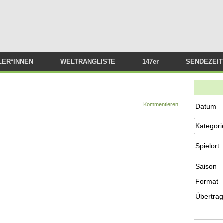
Zum Inhalt springen
LER*INNEN
WELTRANGLISTE
147er
SENDEZEI
SNOOKER 
STREAMS I
Kommentieren
Datum
ABSPIELEN
Kategori
Spielort
Saison
Format
Übertra