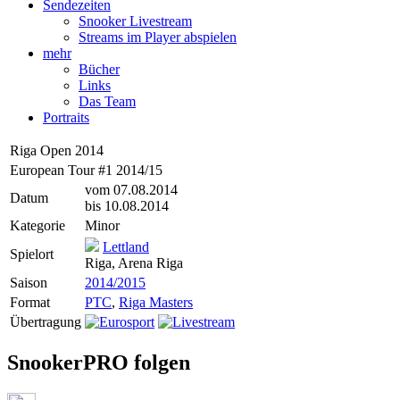
Sendezeiten
Snooker Livestream
Streams im Player abspielen
mehr
Bücher
Links
Das Team
Portraits
Riga Open 2014
European Tour #1 2014/15
vom 07.08.2014
Datum
bis 10.08.2014
Kategorie
Minor
Lettland
Spielort
Riga, Arena Riga
Saison
2014/2015
Format
PTC
,
Riga Masters
Übertragung
SnookerPRO folgen