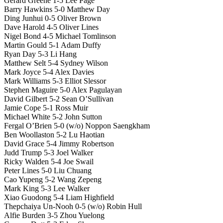
Gerard Greene 1-5 Lee Page
Barry Hawkins 5-0 Matthew Day
Ding Junhui 0-5 Oliver Brown
Dave Harold 4-5 Oliver Lines
Nigel Bond 4-5 Michael Tomlinson
Martin Gould 5-1 Adam Duffy
Ryan Day 5-3 Li Hang
Matthew Selt 5-4 Sydney Wilson
Mark Joyce 5-4 Alex Davies
Mark Williams 5-3 Elliot Slessor
Stephen Maguire 5-0 Alex Pagulayan
David Gilbert 5-2 Sean O’Sullivan
Jamie Cope 5-1 Ross Muir
Michael White 5-2 John Sutton
Fergal O’Brien 5-0 (w/o) Noppon Saengkham
Ben Woollaston 5-2 Lu Haotian
David Grace 5-4 Jimmy Robertson
Judd Trump 5-3 Joel Walker
Ricky Walden 5-4 Joe Swail
Peter Lines 5-0 Liu Chuang
Cao Yupeng 5-2 Wang Zepeng
Mark King 5-3 Lee Walker
Xiao Guodong 5-4 Liam Highfield
Thepchaiya Un-Nooh 0-5 (w/o) Robin Hull
Alfie Burden 3-5 Zhou Yuelong