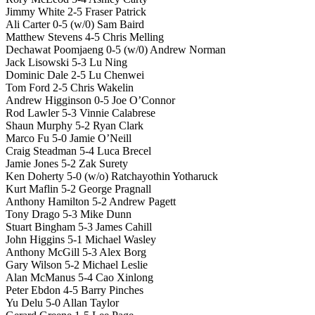
Jimmy White 2-5 Fraser Patrick
Ali Carter 0-5 (w/0) Sam Baird
Matthew Stevens 4-5 Chris Melling
Dechawat Poomjaeng 0-5 (w/0) Andrew Norman
Jack Lisowski 5-3 Lu Ning
Dominic Dale 2-5 Lu Chenwei
Tom Ford 2-5 Chris Wakelin
Andrew Higginson 0-5 Joe O’Connor
Rod Lawler 5-3 Vinnie Calabrese
Shaun Murphy 5-2 Ryan Clark
Marco Fu 5-0 Jamie O’Neill
Craig Steadman 5-4 Luca Brecel
Jamie Jones 5-2 Zak Surety
Ken Doherty 5-0 (w/o) Ratchayothin Yotharuck
Kurt Maflin 5-2 George Pragnall
Anthony Hamilton 5-2 Andrew Pagett
Tony Drago 5-3 Mike Dunn
Stuart Bingham 5-3 James Cahill
John Higgins 5-1 Michael Wasley
Anthony McGill 5-3 Alex Borg
Gary Wilson 5-2 Michael Leslie
Alan McManus 5-4 Cao Xinlong
Peter Ebdon 4-5 Barry Pinches
Yu Delu 5-0 Allan Taylor