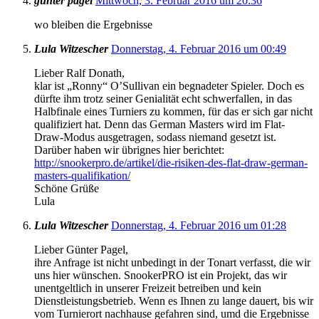
günter pagel
Mittwoch, 3. Februar 2016 um 20:36
wo bleiben die Ergebnisse
Lula Witzescher
Donnerstag, 4. Februar 2016 um 00:49
Lieber Ralf Donath,
klar ist „Ronny“ O’Sullivan ein begnadeter Spieler. Doch es
dürfte ihm trotz seiner Genialität echt schwerfallen, in das
Halbfinale eines Turniers zu kommen, für das er sich gar nicht
qualifiziert hat. Denn das German Masters wird im Flat-
Draw-Modus ausgetragen, sodass niemand gesetzt ist.
Darüber haben wir übrignes hier berichtet:
http://snookerpro.de/artikel/die-risiken-des-flat-draw-german-
masters-qualifikation/
Schöne Grüße
Lula
Lula Witzescher
Donnerstag, 4. Februar 2016 um 01:28
Lieber Günter Pagel,
ihre Anfrage ist nicht unbedingt in der Tonart verfasst, die wir
uns hier wünschen. SnookerPRO ist ein Projekt, das wir
unentgeltlich in unserer Freizeit betreiben und kein
Dienstleistungsbetrieb. Wenn es Ihnen zu lange dauert, bis wir
vom Turnierort nachhause gefahren sind, umd die Ergebnisse