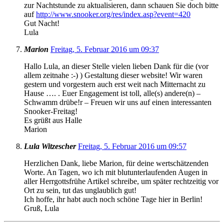
zur Nachtstunde zu aktualisieren, dann schauen Sie doch bitte
auf
http://www.snooker.org/res/index.asp?event=420
Gut Nacht!
Lula
Marion
Freitag, 5. Februar 2016 um 09:37
Hallo Lula, an dieser Stelle vielen lieben Dank für die (vor
allem zeitnahe :-) ) Gestaltung dieser website! Wir waren
gestern und vorgestern auch erst weit nach Mitternacht zu
Hause …. . Euer Engagement ist toll, alle(s) andere(n) –
Schwamm drübe!r – Freuen wir uns auf einen interessanten
Snooker-Freitag!
Es grüßt aus Halle
Marion
Lula Witzescher
Freitag, 5. Februar 2016 um 09:57
Herzlichen Dank, liebe Marion, für deine wertschätzenden
Worte. An Tagen, wo ich mit blutunterlaufenden Augen in
aller Herrgottsfrühe Artikel schreibe, um später rechtzeitig vor
Ort zu sein, tut das unglaublich gut!
Ich hoffe, ihr habt auch noch schöne Tage hier in Berlin!
Gruß, Lula