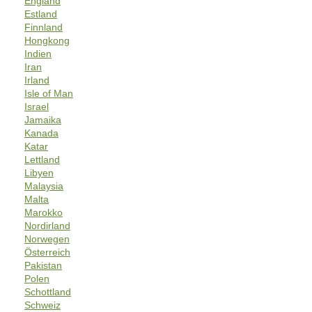
England
Estland
Finnland
Hongkong
Indien
Iran
Irland
Isle of Man
Israel
Jamaika
Kanada
Katar
Lettland
Libyen
Malaysia
Malta
Marokko
Nordirland
Norwegen
Österreich
Pakistan
Polen
Schottland
Schweiz