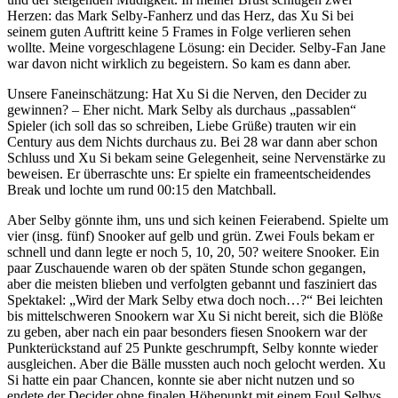
Herzen: das Mark Selby-Fanherz und das Herz, das Xu Si bei
seinem guten Auftritt keine 5 Frames in Folge verlieren sehen
wollte. Meine vorgeschlagene Lösung: ein Decider. Selby-Fan Jane
war davon nicht wirklich zu begeistern. So kam es dann aber.
Unsere Faneinschätzung: Hat Xu Si die Nerven, den Decider zu
gewinnen? – Eher nicht. Mark Selby als durchaus „passablen“
Spieler (ich soll das so schreiben, Liebe Grüße) trauten wir ein
Century aus dem Nichts durchaus zu. Bei 28 war dann aber schon
Schluss und Xu Si bekam seine Gelegenheit, seine Nervenstärke zu
beweisen. Er überraschte uns: Er spielte ein frameentscheidendes
Break und lochte um rund 00:15 den Matchball.
Aber Selby gönnte ihm, uns und sich keinen Feierabend. Spielte um
vier (insg. fünf) Snooker auf gelb und grün. Zwei Fouls bekam er
schnell und dann legte er noch 5, 10, 20, 50? weitere Snooker. Ein
paar Zuschauende waren ob der späten Stunde schon gegangen,
aber die meisten blieben und verfolgten gebannt und fasziniert das
Spektakel: „Wird der Mark Selby etwa doch noch…?“ Bei leichten
bis mittelschweren Snookern war Xu Si nicht bereit, sich die Blöße
zu geben, aber nach ein paar besonders fiesen Snookern war der
Punkterückstand auf 25 Punkte geschrumpft, Selby konnte wieder
ausgleichen. Aber die Bälle mussten auch noch gelocht werden. Xu
Si hatte ein paar Chancen, konnte sie aber nicht nutzen und so
endete der Decider ohne finalen Höhepunkt mit einem Foul Selbys.