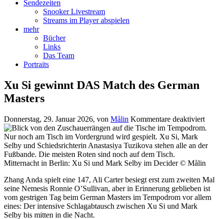
Sendezeiten
Snooker Livestream
Streams im Player abspielen
mehr
Bücher
Links
Das Team
Portraits
Xu Si gewinnt DAS Match des German
Masters
für
Donnerstag, 29. Januar 2026
, von
Målin
Kommentare deaktiviert
Xu
Si
gewi
DA
Mat
Mitternacht in Berlin: Xu Si und Mark Selby im Decider © Målin
des
Zhang Anda spielt eine 147, Ali Carter besiegt erst zum zweiten Mal
Ger
seine Nemesis Ronnie O’Sullivan, aber in Erinnerung geblieben ist
Mast
vom gestrigen Tag beim German Masters im Tempodrom vor allem
eines: Der intensive Schlagabtausch zwischen Xu Si und Mark
Selby bis mitten in die Nacht.