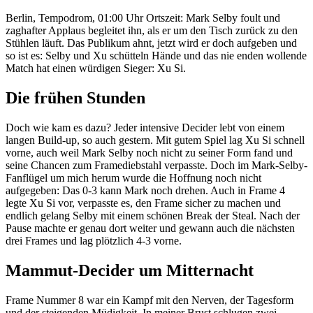
Berlin, Tempodrom, 01:00 Uhr Ortszeit: Mark Selby foult und
zaghafter Applaus begleitet ihn, als er um den Tisch zurück zu den
Stühlen läuft. Das Publikum ahnt, jetzt wird er doch aufgeben und
so ist es: Selby und Xu schütteln Hände und das nie enden wollende
Match hat einen würdigen Sieger: Xu Si.
Die frühen Stunden
Doch wie kam es dazu? Jeder intensive Decider lebt von einem
langen Build-up, so auch gestern. Mit gutem Spiel lag Xu Si schnell
vorne, auch weil Mark Selby noch nicht zu seiner Form fand und
seine Chancen zum Framediebstahl verpasste. Doch im Mark-Selby-
Fanflügel um mich herum wurde die Hoffnung noch nicht
aufgegeben: Das 0-3 kann Mark noch drehen. Auch in Frame 4
legte Xu Si vor, verpasste es, den Frame sicher zu machen und
endlich gelang Selby mit einem schönen Break der Steal. Nach der
Pause machte er genau dort weiter und gewann auch die nächsten
drei Frames und lag plötzlich 4-3 vorne.
Mammut-Decider um Mitternacht
Frame Nummer 8 war ein Kampf mit den Nerven, der Tagesform
und der steigenden Müdigkeit. In meiner Brust schlugen zwei