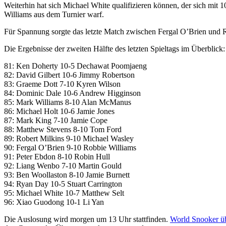
Weiterhin hat sich Michael White qualifizieren können, der sich mi
Williams aus dem Turnier warf.
Für Spannung sorgte das letzte Match zwischen Fergal O’Brien und R
Die Ergebnisse der zweiten Hälfte des letzten Spieltags im Überblick:
81: Ken Doherty 10-5 Dechawat Poomjaeng
82: David Gilbert 10-6 Jimmy Robertson
83: Graeme Dott 7-10 Kyren Wilson
84: Dominic Dale 10-6 Andrew Higginson
85: Mark Williams 8-10 Alan McManus
86: Michael Holt 10-6 Jamie Jones
87: Mark King 7-10 Jamie Cope
88: Matthew Stevens 8-10 Tom Ford
89: Robert Milkins 9-10 Michael Wasley
90: Fergal O’Brien 9-10 Robbie Williams
91: Peter Ebdon 8-10 Robin Hull
92: Liang Wenbo 7-10 Martin Gould
93: Ben Woollaston 8-10 Jamie Burnett
94: Ryan Day 10-5 Stuart Carrington
95: Michael White 10-7 Matthew Selt
96: Xiao Guodong 10-1 Li Yan
Die Auslosung wird morgen um 13 Uhr stattfinden.
World Snooker übe