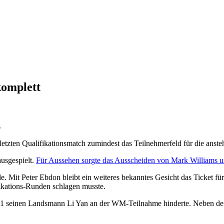
komplett
hmerfeld
s
r
 letzten Qualifikationsmatch zumindest das Teilnehmerfeld für die anst
ausgespielt.
Für Aussehen sorgte das Ausscheiden von Mark Williams 
tt
nde. Mit Peter Ebdon bleibt ein weiteres bekanntes Gesicht das Ticket f
fikations-Runden schlagen musste.
1 seinen Landsmann Li Yan an der WM-Teilnahme hinderte. Neben den g