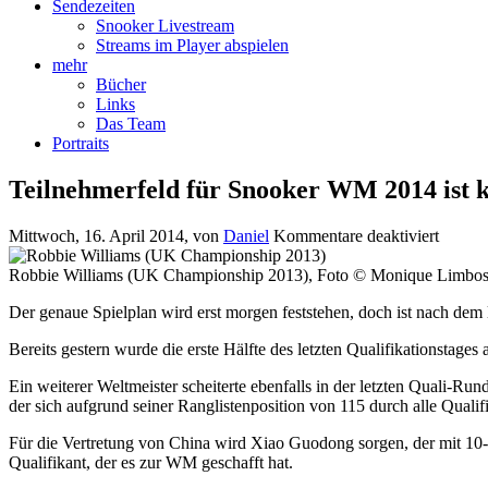
Sendezeiten
Snooker Livestream
Streams im Player abspielen
mehr
Bücher
Links
Das Team
Portraits
Teilnehmerfeld für Snooker WM 2014 ist 
für
Mittwoch, 16. April 2014
, von
Daniel
Kommentare deaktiviert
Teilne
für
Robbie Williams (UK Championship 2013), Foto © Monique Limbo
Snooke
Der genaue Spielplan wird erst morgen feststehen, doch ist nach dem
WM
2014
Bereits gestern wurde die erste Hälfte des letzten Qualifikationstages 
ist
komple
Ein weiterer Weltmeister scheiterte ebenfalls in der letzten Quali-Ru
der sich aufgrund seiner Ranglistenposition von 115 durch alle Quali
Für die Vertretung von China wird Xiao Guodong sorgen, der mit 10-
Qualifikant, der es zur WM geschafft hat.