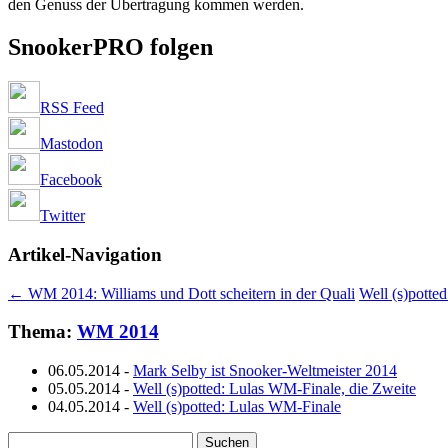
den Genuss der Übertragung kommen werden.
SnookerPRO folgen
RSS Feed
Mastodon
Facebook
Twitter
Artikel-Navigation
←
WM 2014: Williams und Dott scheitern in der Quali
Well (s)pott
Thema:
WM 2014
06.05.2014
-
Mark Selby ist Snooker-Weltmeister 2014
05.05.2014
-
Well (s)potted: Lulas WM-Finale, die Zweite
04.05.2014
-
Well (s)potted: Lulas WM-Finale
Suchen