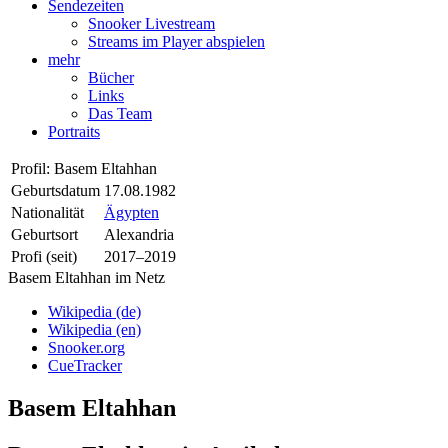
Sendezeiten
Snooker Livestream
Streams im Player abspielen
mehr
Bücher
Links
Das Team
Portraits
Profil: Basem Eltahhan
Geburtsdatum
17.08.1982
Nationalität
Ägypten
Geburtsort
Alexandria
Profi (seit)
2017–2019
Basem Eltahhan im Netz
Wikipedia (de)
Wikipedia (en)
Snooker.org
CueTracker
Basem Eltahhan