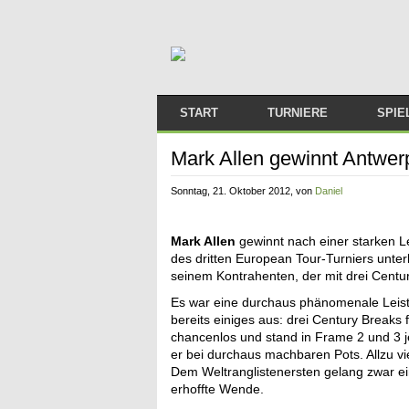
START
TURNIERE
SPIE
ARTIKEL
2026/2027
Mark Allen gewinnt Antwe
MELDUNGEN
2025/2026
Sonntag, 21. Oktober 2012
, von
Daniel
FRAUEN IM SNOOKER
2024/2025
Mark Allen
gewinnt nach einer starken L
ARTICLES IN ENGLISH
2023/2024
des dritten European Tour-Turniers unte
seinem Kontrahenten, der mit drei Centu
2022/2023
Es war eine durchaus phänomenale Leistu
bereits einiges aus: drei Century Breaks
2021/2022
chancenlos und stand in Frame 2 und 3 je
er bei durchaus machbaren Pots. Allzu vie
2020/2021
Dem Weltranglistenersten gelang zwar ein
erhoffte Wende.