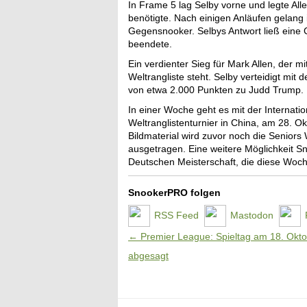
In Frame 5 lag Selby vorne und legte Al
benötigte. Nach einigen Anläufen gelang 
Gegensnooker. Selbys Antwort ließ eine C
beendete.
Ein verdienter Sieg für Mark Allen, der m
Weltrangliste steht. Selby verteidigt mit
von etwa 2.000 Punkten zu Judd Trump.
In einer Woche geht es mit der Interna
Weltranglistenturnier in China, am 28. O
Bildmaterial wird zuvor noch die Senior
ausgetragen. Eine weitere Möglichkeit 
Deutschen Meisterschaft, die diese Woche
SnookerPRO folgen
RSS Feed
Mastodon
Artikel-Navigation
←
Premier League: Spieltag am 18. Okto
abgesagt