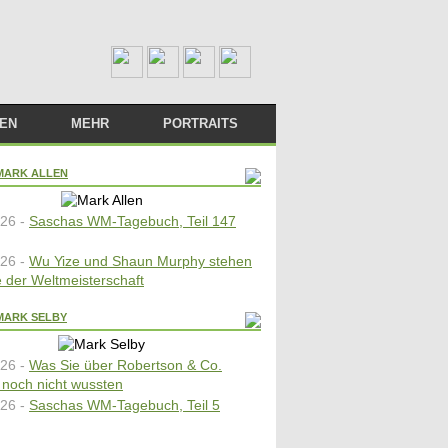
TEN
MEHR
PORTRAITS
LIVESTREAM
BÜCHER
MARK ALLEN
M PLAYER
LINKS
26 -
Saschas WM-Tagebuch, Teil 147
DAS TEAM
26 -
Wu Yize und Shaun Murphy stehen
e der Weltmeisterschaft
MARK SELBY
26 -
Was Sie über Robertson & Co.
t noch nicht wussten
26 -
Saschas WM-Tagebuch, Teil 5