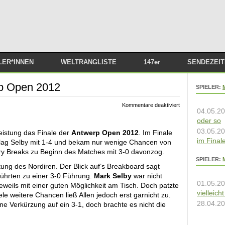
Zum Inhalt springen
LER*INNEN
WELTRANGLISTE
147er
SENDEZEI
SNOOKER 
rp Open 2012
SPIELER:
STREAMS I
für
Kommentare deaktiviert
ABSPIELEN
04.05.20
Mark
Allen
oder so
gewinnt
03.05.20
Antwerp
eistung das Finale der
Antwerp Open 2012
. Im Finale
Open
im Final
rlag Selby mit 1-4 und bekam nur wenige Chancen von
2012
ry Breaks zu Beginn des Matches mit 3-0 davonzog.
SPIELER:
ng des Nordiren. Der Blick auf’s Breakboard sagt
 führten zu einer 3-0 Führung.
Mark Selby
war nicht
01.05.20
weils mit einer guten Möglichkeit am Tisch. Doch patzte
vielleich
le weitere Chancen ließ Allen jedoch erst garnicht zu.
28.04.20
e Verkürzung auf ein 3-1, doch brachte es nicht die